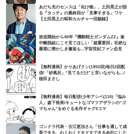
あだち充のセンスは「化け物」、土田晃之が語
る『タッチ』の最終回が「見事すぎる」ワケ
【土田晃之の昭和カルチャー回顧録】
放送開始から40年『機動戦士ガンダムZZ』途
中離脱組にこそ見てほしい「超重要回」壮絶な
最期に懐かしき邂逅も...宇宙世紀ファン必見
【無料漫画】かりあげクン(1952回)毎日2回配
信!「砂風呂」“見てるだけ”と言いながらも.../
植田まさし
【無料漫画】毎日配信!少年アシベ(110)「悩み
人」森下裕美/キュートなゴマフアザラシの“ゴ
マちゃん”をめぐる名作ギャグ4コマ
ゴンドラ代表・古江恵治さん「仕事を通して成
長できる、わくわくドキドキできる会社にした