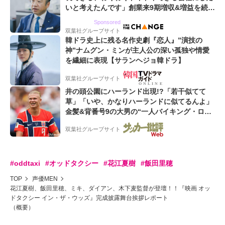
いと考えたんです」創業来9期増収&増益を続け
るWebマーケティング会社のアイデンティティ
Sponsored
双葉社グループサイト
韓ドラ史上に残る名作史劇『恋人』”演技の
神”ナムグン・ミンが主人公の深い孤独や情愛
を繊細に表現【サランヘジョ韓ドラ】
双葉社グループサイト
井の頭公園にハーランド出現!?「若干似てて
草」「いや、かなりハーランドに似てるんよ」
金髪&背番号9の大男の“一人バイキング・ロ
ー”映像が話題!「元気をもらった」
双葉社グループサイト
#oddtaxi
#オッドタクシー
#花江夏樹
#飯田里穂
TOP
声優MEN
花江夏樹、飯田里穂、ミキ、ダイアン、木下麦監督が登壇！！『映画 オッ
ドタクシー イン・ザ・ウッズ』完成披露舞台挨拶レポート
（概要）