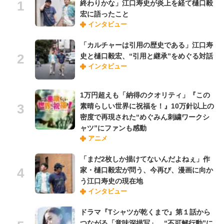
終わりかな」江口寿史が炎上を経て樋口毅
宏に語ったこと
インタビュー
「カルチャーは引用の歴史である」江口寿
史と樋口毅宏、“引用と継承”をめぐる対話
インタビュー
1万円超えも「納得のクオリティ」『この
素晴らしい世界に祝福を！』10万針以上の
密度で再現された“めぐみん刺繍ワークシ
ャツ”にファンも感動
アニメ
「まだ2枚しか描けてないんだよねぇ」作
家・樋口毅宏が問う、今再び、漫画に向か
う江口寿史の現在地
インタビュー
ドラマ『Tシャツが乾くまで』第１話から
つながる「意味深描写」 “不可解行動”に