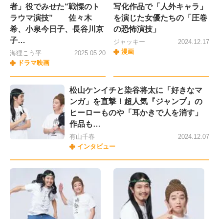
者」役でみせた“戦慄のト
写化作品で「人外キャラ」
ラウマ演技” 佐々木
を演じた女優たちの「圧巻
希、小泉今日子、長谷川京
の恐怖演技」
子…
ジャッキー
2024.12.17
漫画
海狸こう平
2025.05.20
ドラマ映画
松山ケンイチと染谷将太に「好きなマ
ンガ」を直撃！超人気『ジャンプ』の
ヒーローものや「耳かきで人を消す」
作品も…
有山千春
2024.12.07
インタビュー