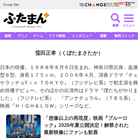
Group Site
検索
メニュー
漫画
アニメ
ゲーム
ドラマ映画
インタビュー
連載
無料コミック
窪田正孝
（くぼたまさたか）
日本の俳優。１９８８年８月６日生まれ。神奈川県出身。血液
型Ｂ型。身長１７５ｃｍ。２００６年４月、深夜ドラマ『チェ
ケラッチョ!! ｉｎ ＴＯＫＹＯ』（フジテレビ系）で初主演を務
め俳優デビュー。そのほかの出演作はドラマ『僕たちがやりま
した』（フジテレビ系）、『アンナチュラル』（ＴＢＳ系）、
映画『ＨｉＧＨ＆ＬＯＷ』シリーズなど。
「想像以上の再現度」映画『ブルーロ
ック』2026年夏公開決定！解禁された
最新映像にファンも歓喜