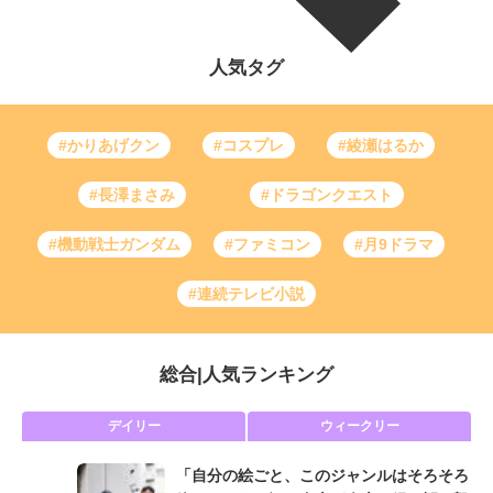
人気タグ
#かりあげクン
#コスプレ
#綾瀬はるか
#長澤まさみ
#ドラゴンクエスト
#機動戦士ガンダム
#ファミコン
#月9ドラマ
#連続テレビ小説
総合
|
人気ランキング
デイリー
ウィークリー
「自分の絵ごと、このジャンルはそろそろ