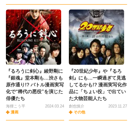
『るろうに剣心』綾野剛に
『20世紀少年』や『るろ
『銀魂』堂本剛も…渋さも
剣』にも…一瞬過ぎて見逃
原作通り!? バトル漫画実写
してるかも!? 漫画実写化作
化で“稀代の悪役”を演じた
品に「ちょい役」で出てい
俳優たち
た大物芸能人たち
海狸こう平
2024.03.24
創也慎介
2023.11.27
漫画
その他