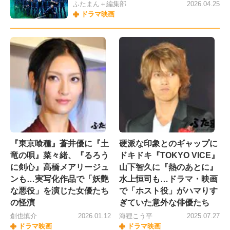
ふたまん＋編集部
2026.04.25
ドラマ映画
『東京喰種』蒼井優に『土
硬派な印象とのギャップに
竜の唄』菜々緒、『るろう
ドキドキ『TOKYO VICE』
に剣心』高橋メアリージュ
山下智久に『熱のあとに』
ンも…実写化作品で「妖艶
水上恒司も…ドラマ・映画
な悪役」を演じた女優たち
で「ホスト役」がハマりす
の怪演
ぎていた意外な俳優たち
創也慎介
2026.01.12
海狸こう平
2025.07.27
ドラマ映画
ドラマ映画