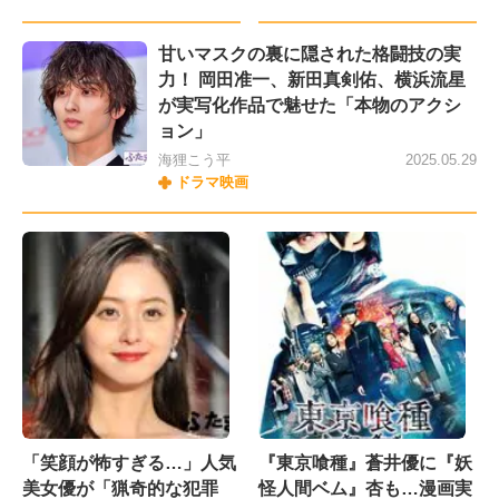
甘いマスクの裏に隠された格闘技の実
力！ 岡田准一、新田真剣佑、横浜流星
が実写化作品で魅せた「本物のアクシ
ョン」
海狸こう平
2025.05.29
ドラマ映画
「笑顔が怖すぎる…」人気
『東京喰種』蒼井優に『妖
美女優が「猟奇的な犯罪
怪人間ベム』杏も…漫画実