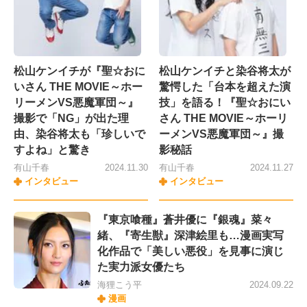
松山ケンイチが『聖☆おに
松山ケンイチと染谷将太が
いさん THE MOVIE～ホー
驚愕した「台本を超えた演
リーメンVS悪魔軍団～』
技」を語る！『聖☆おにい
撮影で「NG」が出た理
さん THE MOVIE～ホーリ
由、染谷将太も「珍しいで
ーメンVS悪魔軍団～』撮
すよね」と驚き
影秘話
有山千春
2024.11.30
有山千春
2024.11.27
インタビュー
インタビュー
『東京喰種』蒼井優に『銀魂』菜々
緒、『寄生獣』深津絵里も…漫画実写
化作品で「美しい悪役」を見事に演じ
た実力派女優たち
海狸こう平
2024.09.22
漫画