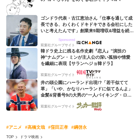
ゴンドラ代表・古江恵治さん「仕事を通して成
長できる、わくわくドキドキできる会社にした
いと考えたんです」創業来9期増収&増益を続け
るWebマーケティング会社のアイデンティティ
Sponsored
双葉社グループサイト
韓ドラ史上に残る名作史劇『恋人』”演技の
神”ナムグン・ミンが主人公の深い孤独や情愛
を繊細に表現【サランヘジョ韓ドラ】
双葉社グループサイト
井の頭公園にハーランド出現!?「若干似てて
草」「いや、かなりハーランドに似てるんよ」
金髪&背番号9の大男の“一人バイキング・ロ
ー”映像が話題!「元気をもらった」
双葉社グループサイト
#アニメ
#高橋文哉
#窪田正孝
#綱啓永
TOP
ドラマ映画