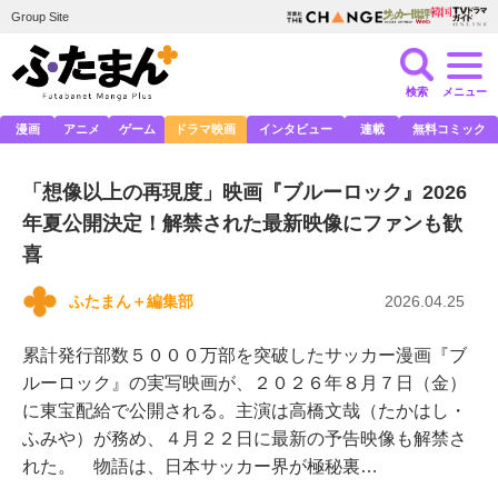
Group Site
検索
メニュー
漫画
アニメ
ゲーム
ドラマ映画
インタビュー
連載
無料コミック
「想像以上の再現度」映画『ブルーロック』2026
年夏公開決定！解禁された最新映像にファンも歓
喜
ふたまん＋編集部
2026.04.25
累計発行部数５０００万部を突破したサッカー漫画『ブ
ルーロック』の実写映画が、２０２６年８月７日（金）
に東宝配給で公開される。主演は高橋文哉（たかはし・
ふみや）が務め、４月２２日に最新の予告映像も解禁さ
れた。 物語は、日本サッカー界が極秘裏…