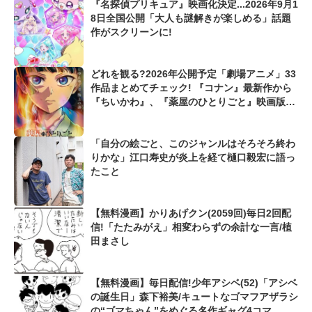
『名探偵プリキュア』映画化決定...2026年9月1
8日全国公開「大人も謎解きが楽しめる」話題
作がスクリーンに!
どれを観る?2026年公開予定「劇場アニメ」33
作品まとめてチェック! 『コナン』最新作から
『ちいかわ』、『薬屋のひとりごと』映画版ま
で
「自分の絵ごと、このジャンルはそろそろ終わ
りかな」江口寿史が炎上を経て樋口毅宏に語っ
たこと
【無料漫画】かりあげクン(2059回)毎日2回配
信!「たたみがえ」相変わらずの余計な一言/植
田まさし
【無料漫画】毎日配信!少年アシベ(52)「アシベ
の誕生日」森下裕美/キュートなゴマフアザラシ
の“ゴマちゃん”をめぐる名作ギャグ4コマ