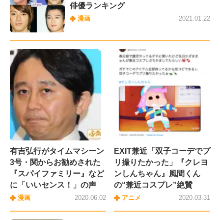
俳優ランキング
漫画
2021.01.22
有吉弘行がタイムマシーン
EXIT兼近「双子コーデでプ
3号・関からお勧めされた
リ撮りたかった」『クレヨ
『スパイファミリー』など
ンしんちゃん』風間くん
に「いいセンス！」の声
の“兼近コスプレ”絶賛
漫画
2020.06.02
アニメ
2020.03.31