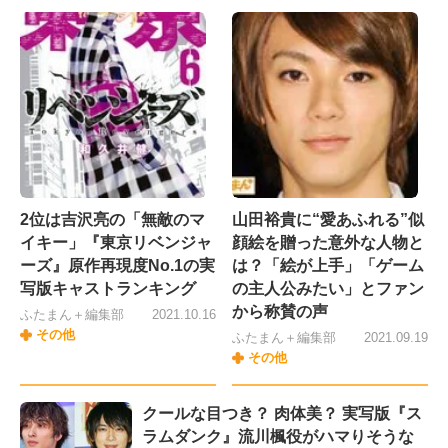
2位は吉沢亮の「無敵のマ
山田裕貴に“愛あふれる”似
イキー」『東京リベンジャ
顔絵を贈った意外な人物と
ーズ』原作再現度No.1の実
は？「絵が上手」「ゲーム
写版キャストランキング
の主人公みたい」とファン
から称賛の声
ふたまん＋編集部
2021.10.16
その他
ふたまん＋編集部
2021.09.19
その他
クールな目つき？ 肉体美？ 実写版『ス
ラムダンク』流川楓役がハマりそうな