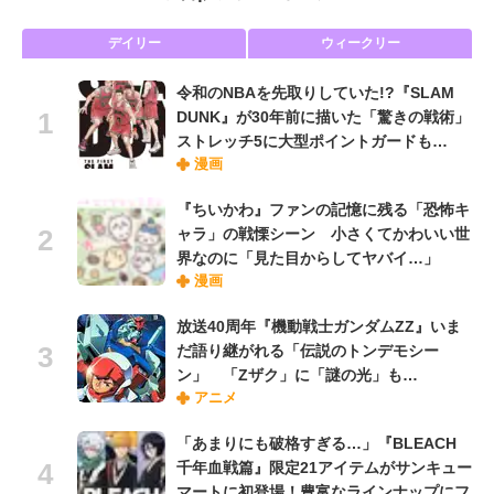
デイリー
ウィークリー
令和のNBAを先取りしていた!?『SLAM
DUNK』が30年前に描いた「驚きの戦術」
ストレッチ5に大型ポイントガードも…
漫画
『ちいかわ』ファンの記憶に残る「恐怖キ
ャラ」の戦慄シーン 小さくてかわいい世
界なのに「見た目からしてヤバイ…」
漫画
放送40周年『機動戦士ガンダムZZ』いま
だ語り継がれる「伝説のトンデモシー
ン」 「Zザク」に「謎の光」も…
アニメ
「あまりにも破格すぎる…」『BLEACH
千年血戦篇』限定21アイテムがサンキュー
マートに初登場！豊富なラインナップにフ