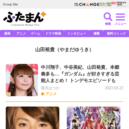
Group Site
検索
メニュー
漫画
アニメ
ゲーム
ドラマ映画
インタビュー
連載
無料コミック
山田裕貴
（やまだゆうき）
中川翔子、中谷美紀、山田裕貴、本郷
奏多も…『ガンダム』が好きすぎる芸
能人まとめ！ トンデモエピソードも
霜月はつか
2023.03.22
アニメ