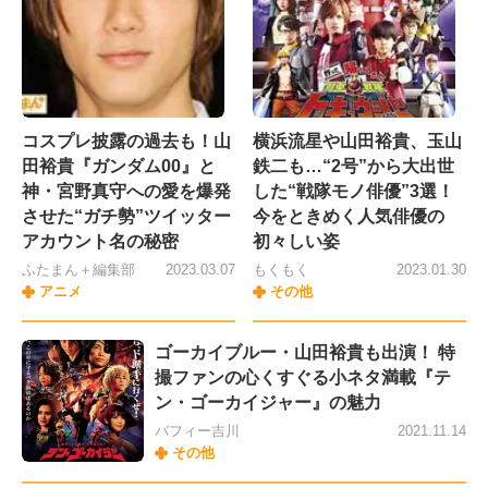
コスプレ披露の過去も！山
横浜流星や山田裕貴、玉山
田裕貴『ガンダム00』と
鉄二も…“2号”から大出世
神・宮野真守への愛を爆発
した“戦隊モノ俳優”3選！
させた“ガチ勢”ツイッター
今をときめく人気俳優の
アカウント名の秘密
初々しい姿
ふたまん＋編集部
2023.03.07
もくもく
2023.01.30
アニメ
その他
ゴーカイブルー・山田裕貴も出演！ 特
撮ファンの心くすぐる小ネタ満載『テ
ン・ゴーカイジャー』の魅力
バフィー吉川
2021.11.14
その他