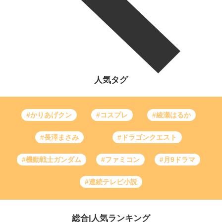
人気タグ
#かりあげクン
#コスプレ
#綾瀬はるか
#長澤まさみ
#ドラゴンクエスト
#機動戦士ガンダム
#ファミコン
#月9ドラマ
#連続テレビ小説
総合
|
人気ランキング