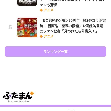
ァンも驚愕
アニメ
「BOSS×ポケモン30周年」第2弾コラボ実
施！ 新商品「歴戦の微糖」や図鑑缶登場
にファン歓喜「見つけたら即購入！」
アニメ
ランキング一覧