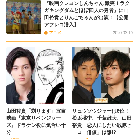
『映画クレヨンしんちゃん 激突！ラク
ガキングダムとほぼ四人の勇者』に山
田裕貴とりんごちゃんが出演！【公開
アフレコ潜入】
アニメ
2020.03.19
山田裕貴「剃ります」宣言
リュウソウジャーは6位！
映画『東京リベンジャー
松坂桃李、千葉雄大、山田
ズ』ドラケン役に気合い十
裕貴「恋人にしたい戦隊ヒ
分
ーロー俳優」は誰!?