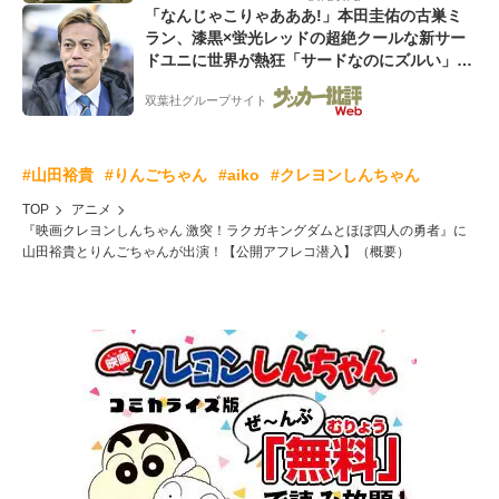
「なんじゃこりゃあああ!」本田圭佑の古巣ミ
ラン、漆黒×蛍光レッドの超絶クールな新サー
ドユニに世界が熱狂「サードなのにズルい」
「こりゃかっけえわ」
双葉社グループサイト
#山田裕貴
#りんごちゃん
#aiko
#クレヨンしんちゃん
TOP
アニメ
『映画クレヨンしんちゃん 激突！ラクガキングダムとほぼ四人の勇者』に
山田裕貴とりんごちゃんが出演！【公開アフレコ潜入】（概要）