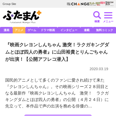
Group Site
検索
メニュー
漫画
アニメ
ゲーム
ドラマ映画
インタビュー
連載
無料コミック
『映画クレヨンしんちゃん 激突！ラクガキングダ
ムとほぼ四人の勇者』に山田裕貴とりんごちゃん
が出演！【公開アフレコ潜入】
2020.03.19
国民的アニメとして多くのファンに愛され続けて来た
『クレヨンしんちゃん』。その映画シリーズ２８回目と
なる最新作『映画クレヨンしんちゃん 激突！ ラクガ
キングダムとほぼ四人の勇者』の公開（４月２４日）に
先立って、本作品で声の出演を務める俳優の…