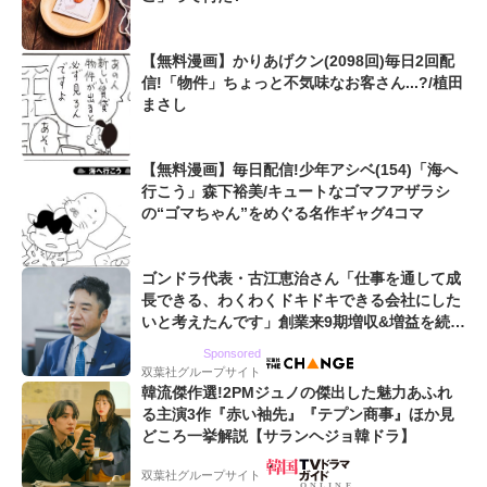
【無料漫画】かりあげクン(2098回)毎日2回配
信!「物件」ちょっと不気味なお客さん...?/植田
まさし
【無料漫画】毎日配信!少年アシベ(154)「海へ
行こう」森下裕美/キュートなゴマフアザラシ
の“ゴマちゃん”をめぐる名作ギャグ4コマ
ゴンドラ代表・古江恵治さん「仕事を通して成
長できる、わくわくドキドキできる会社にした
いと考えたんです」創業来9期増収&増益を続け
るWebマーケティング会社のアイデンティティ
Sponsored
双葉社グループサイト
韓流傑作選!2PMジュノの傑出した魅力あふれ
る主演3作『赤い袖先』『テプン商事』ほか見
どころ一挙解説【サランヘジョ韓ドラ】
双葉社グループサイト