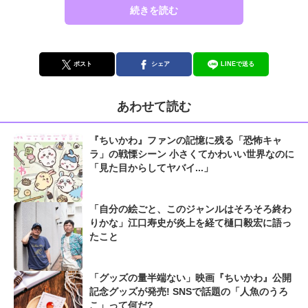
続きを読む
ポスト
シェア
LINEで送る
あわせて読む
『ちいかわ』ファンの記憶に残る「恐怖キャ
ラ」の戦慄シーン 小さくてかわいい世界なのに
「見た目からしてヤバイ...」
「自分の絵ごと、このジャンルはそろそろ終わ
りかな」江口寿史が炎上を経て樋口毅宏に語っ
たこと
「グッズの量半端ない」映画『ちいかわ』公開
記念グッズが発売! SNSで話題の「人魚のうろ
こ」って何だ?