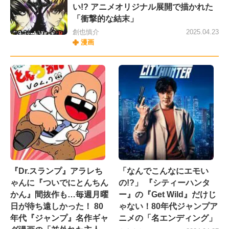
い!? アニメオリジナル展開で描かれた
「衝撃的な結末」
創也慎介
2025.04.23
漫画
『Dr.スランプ』アラレち
「なんでこんなにエモい
ゃんに『ついでにとんちん
の!?」 『シティーハンタ
かん』間抜作も…毎週月曜
ー』の『Get Wild』だけじ
日が待ち遠しかった！ 80
ゃない！80年代ジャンプア
年代『ジャンプ』名作ギャ
ニメの「名エンディング」