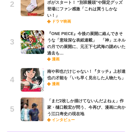
ボがスタート！ “別班饅頭”や限定グッズ
登場にファン感激「これは買うしかな
い！」
ドラマ映画
『ONE PIECE』今後の展開に絡んできそ
うな「意味深な表紙連載」 「神」エネル
の月での展開に、元王下七武海の謎めいた
過去も…
漫画
南や和也だけじゃない！『タッチ』上杉達
也の才能を「いち早く見出した人物たち」
漫画
「まだ2枚しか描けてないんだよねぇ」作
家・樋口毅宏が問う、今再び、漫画に向か
う江口寿史の現在地
インタビュー