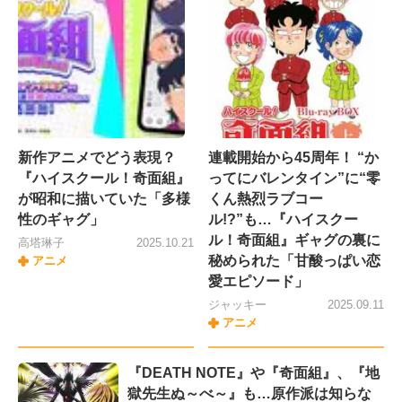
新作アニメでどう表現？
連載開始から45周年！ “か
『ハイスクール！奇面組』
ってにバレンタイン”に“零
が昭和に描いていた「多様
くん熱烈ラブコー
性のギャグ」
ル!?”も…『ハイスクー
ル！奇面組』ギャグの裏に
高塔琳子
2025.10.21
秘められた「甘酸っぱい恋
アニメ
愛エピソード」
ジャッキー
2025.09.11
アニメ
『DEATH NOTE』や『奇面組』、『地
獄先生ぬ～べ～』も…原作派は知らな