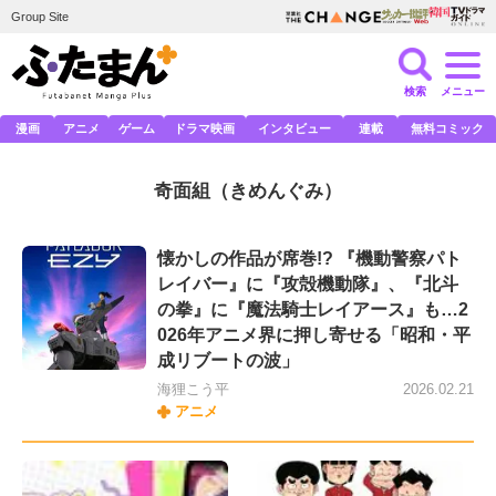
Group Site
検索
メニュー
漫画
アニメ
ゲーム
ドラマ映画
インタビュー
連載
無料コミック
奇面組
（きめんぐみ）
懐かしの作品が席巻!? 『機動警察パト
レイバー』に『攻殻機動隊』、『北斗
の拳』に『魔法騎士レイアース』も…2
026年アニメ界に押し寄せる「昭和・平
成リブートの波」
海狸こう平
2026.02.21
アニメ