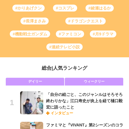
#かりあげクン
#コスプレ
#綾瀬はるか
#長澤まさみ
#ドラゴンクエスト
#機動戦士ガンダム
#ファミコン
#月9ドラマ
#連続テレビ小説
総合
|
人気ランキング
デイリー
ウィークリー
「自分の絵ごと、このジャンルはそろそろ
終わりかな」江口寿史が炎上を経て樋口毅
宏に語ったこと
インタビュー
ファミマと『VIVANT』第2シーズンのコラ