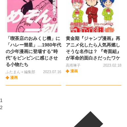
「喫茶店のおみくじ機」に
黄金期『ジャンプ漫画』再
「ハレー彗星」…1980年代
アニメ化したら人気再燃し
の少年漫画に登場する“時
そうな名作は？ 『奇面組』
代”をビンビンに感じさせ
が革命的面白さだったワケ
る小物たち
高塔琳子
2023.02.18
漫画
ふたまん＋編集部
2023.07.16
漫画
1
2