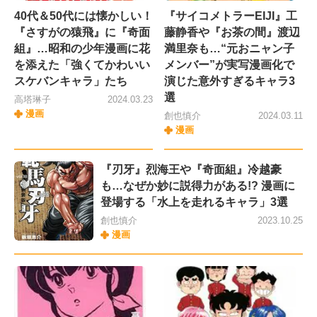
40代＆50代には懐かしい！
『サイコメトラーEIJI』工
『さすがの猿飛』に『奇面
藤静香や『お茶の間』渡辺
組』…昭和の少年漫画に花
満里奈も…“元おニャン子
を添えた「強くてかわいい
メンバー”が実写漫画化で
スケバンキャラ」たち
演じた意外すぎるキャラ3
選
高塔琳子
2024.03.23
漫画
創也慎介
2024.03.11
漫画
『刃牙』烈海王や『奇面組』冷越豪
も…なぜか妙に説得力がある!? 漫画に
登場する「水上を走れるキャラ」3選
創也慎介
2023.10.25
漫画