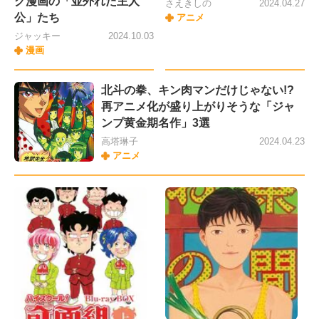
グ漫画の「並外れた主人
さえきしの
2024.04.27
公」たち
アニメ
ジャッキー
2024.10.03
漫画
北斗の拳、キン肉マンだけじゃない!?
再アニメ化が盛り上がりそうな「ジャ
ンプ黄金期名作」3選
高塔琳子
2024.04.23
アニメ