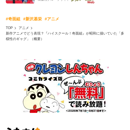
#奇面組
#新沢基栄
#アニメ
TOP
アニメ
新作アニメでどう表現？『ハイスクール！奇面組』が昭和に描いていた「多
様性のギャグ」（概要）