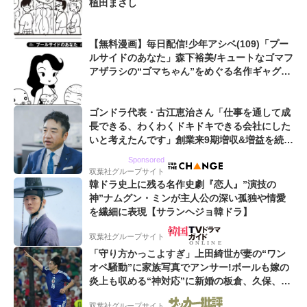
植田まさし
【無料漫画】毎日配信!少年アシベ(109)「プー
ルサイドのあなた」森下裕美/キュートなゴマフ
アザラシの“ゴマちゃん”をめぐる名作ギャグ4
コマ
ゴンドラ代表・古江恵治さん「仕事を通して成
長できる、わくわくドキドキできる会社にした
いと考えたんです」創業来9期増収&増益を続け
るWebマーケティング会社のアイデンティティ
Sponsored
双葉社グループサイト
韓ドラ史上に残る名作史劇『恋人』”演技の
神”ナムグン・ミンが主人公の深い孤独や情愛
を繊細に表現【サランヘジョ韓ドラ】
双葉社グループサイト
「守り方かっこよすぎ」上田綺世が妻の“ワン
オペ騒動”に家族写真でアンサー!ボールも嫁の
炎上も収める“神対応”に新婚の板倉、久保、長
友夫妻も続々エール!
双葉社グループサイト