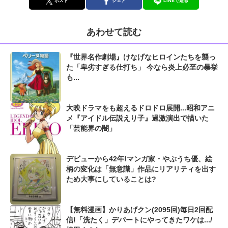
ポスト
シェア
LINEで送る
あわせて読む
『世界名作劇場』けなげなヒロインたちを襲っ
た「卑劣すぎる仕打ち」 今なら炎上必至の暴挙
も...
大映ドラマをも超えるドロドロ展開...昭和アニ
メ『アイドル伝説えり子』過激演出で描いた
「芸能界の闇」
デビューから42年!マンガ家・やぶうち優、絵
柄の変化は「無意識」作品にリアリティを出す
ため大事にしていることは?
【無料漫画】かりあげクン(2095回)毎日2回配
信!「洗たく」デパートにやってきたワケは.../