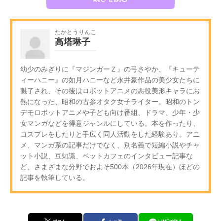
たかとうりんこ
高塔琳子
幼少のみぎりに『マジンガーＺ』の弓さやか、『キューテ
ィーハニー』の如月ハニーなど永井豪作品の美少女たちに
魅了され、その後はロボットアニメの悪役美形キャラにお
熱になった、昭和の古参オタク女子ライター。昭和のトン
デモロボットアニメや子ども向け番組、ドラマ、少年・少
女マンガなどを得意ジャンルにしている。本を作ったり、
コスプレをしたりと手広く同人活動をした経験あり。アニ
メ、マンガ系の記事だけでなく、別名義で短編小説やチャ
ット小説、豆知識、ペットカフェのインタビュー記事な
ど、さまざまな分野でおよそ500本（2026年現在）ほどの
記事を執筆している。