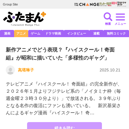
Group Site
検索
メニュー
漫画
アニメ
ゲーム
ドラマ映画
インタビュー
連載
無料コミック
新作アニメでどう表現？『ハイスクール！奇面
組』が昭和に描いていた「多様性のギャグ」
高塔琳子
2025.10.21
テレビアニメ『ハイスクール！ 奇面組』の完全新作が、
２０２６年１月よりフジテレビ系の「ノイタミナ枠（毎
週金曜２３時３０分より）」で放送される。３９年ぶり
となる名作の復活にファンも湧いている。 新沢基栄さ
んによるギャグ漫画『ハイスクール！ 奇…
続きを読む