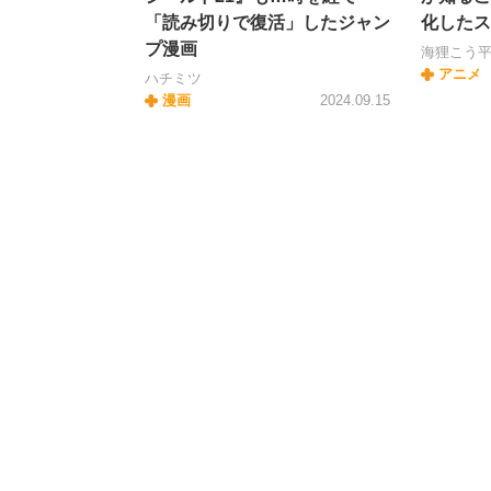
「読み切りで復活」したジャン
化したス
プ漫画
海狸こう
アニメ
ハチミツ
漫画
2024.09.15