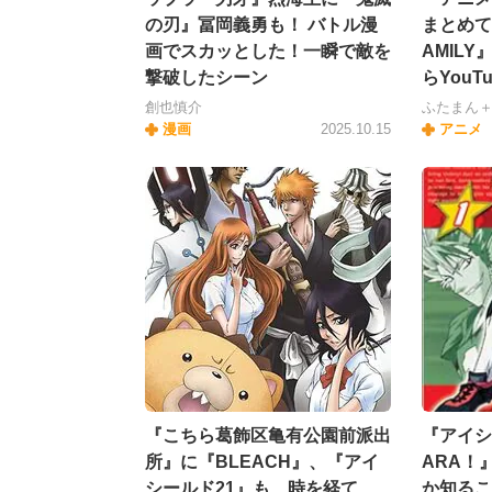
の刃』冨岡義勇も！ バトル漫
まとめて
画でスカッとした！一瞬で敵を
AMIL
撃破したシーン
らYou
創也慎介
ふたまん
漫画
2025.10.15
アニメ
『こちら葛飾区亀有公園前派出
『アイシ
所』に『BLEACH』、『アイ
ARA！
シールド21』も…時を経て
か知るこ