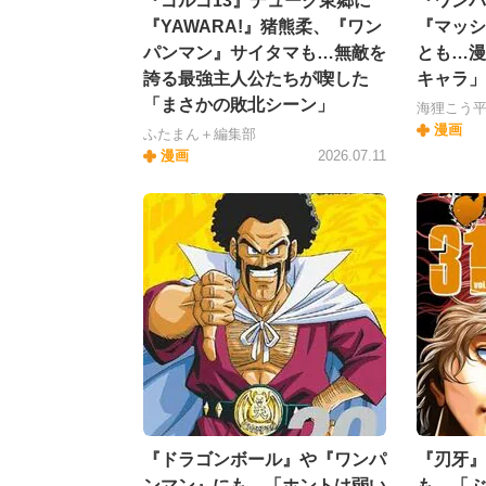
『ゴルゴ13』デューク東郷に
『ワンパ
『YAWARA!』猪熊柔、『ワン
『マッシ
パンマン』サイタマも…無敵を
とも…漫
誇る最強主人公たちが喫した
キャラ」
「まさかの敗北シーン」
海狸こう
漫画
ふたまん＋編集部
漫画
2026.07.11
『ドラゴンボール』や『ワンパ
『刃牙』
ンマン』にも…「ホントは弱い
も…「ぶ