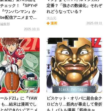
チェック！ 『SPY×F
定番？「強さの数値化」それぞ
Y』『ワンパンマン』か
れどうなっている？
Tube配信アニメまで…
大山元
漫画
2025.03.11
＋編集部
2025.10.11
ールド21』に『YAW
ビスケット・オリバに超合金ク
』も…結末は漫画でし
ロビカリ…筋肉が暴走して骨折
とができない“アニメ
も！ バトル漫画「筋肉キャ