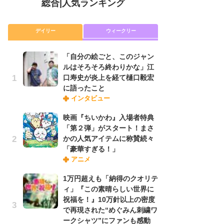
総合
|
人気ランキング
デイリー
ウィークリー
「自分の絵ごと、このジャン
放
ルはそろそろ終わりかな」江
ム
口寿史が炎上を経て樋口毅宏
「
に語ったこと
「
インタビュー
映画『ちいかわ』入場者特典
木
「第２弾」がスタート！まさ
シ
かの人気アイテムに称賛続々
「
「豪華すぎる！」
ル
アニメ
ム
さ
1万円超えも「納得のクオリテ
ス
ィ」『この素晴らしい世界に
祝福を！』10万針以上の密度
で再現された“めぐみん刺繍ワ
舞
ークシャツ”にファンも感動
編