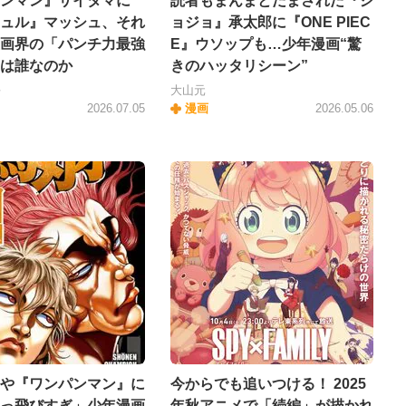
ンマン』サイタマに
読者もまんまとだまされた『ジ
ュル』マッシュ、それ
ョジョ』承太郎に『ONE PIEC
画界の「パンチ力最強
E』ウソップも…少年漫画“驚
は誰なのか
きのハッタリシーン”
平
大山元
2026.07.05
漫画
2026.05.06
や『ワンパンマン』に
今からでも追いつける！ 2025
っ飛びすぎ」少年漫画
年秋アニメで「続編」が描かれ