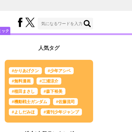
ミック
人気タグ
#かりあげクン
#少年アシベ
#無料漫画
#三浦涼介
#植田まさし
#森下裕美
#機動戦士ガンダム
#佐藤流司
#よしだみほ
#週刊少年ジャンプ