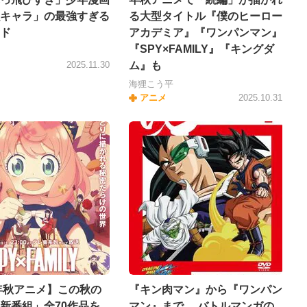
キャラ」の最強すぎる
る大型タイトル『僕のヒーロー
ド
アカデミア』『ワンパンマン』
『SPY×FAMILY』『キングダ
2025.11.30
ム』も
海狸こう平
アニメ
2025.10.31
5年秋アニメ】この秋の
『キン肉マン』から『ワンパン
新番組」全70作品を
マン』まで… バトルマンガの