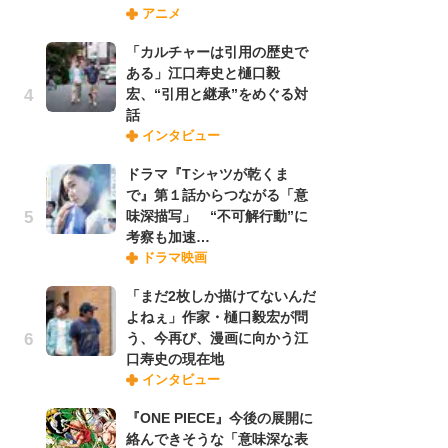
アニメ
禁
「
「カルチャーは引用の歴史で
連
ある」江口寿史と樋口毅
宏、“引用と継承”をめぐる対
話
「
インタビュー
ル
口
ドラマ『Tシャツが乾くま
に
で』第１話からつながる「意
味深描写」 “不可解行動”に
考察も加速…
【
ドラマ映画
ー
完
「まだ2枚しか描けてないんだ
ー
よねぇ」作家・樋口毅宏が問
う、今再び、漫画に向かう江
口寿史の現在地
フ
インタビュー
ー
“
『ONE PIECE』今後の展開に
に
絡んできそうな「意味深な表
か