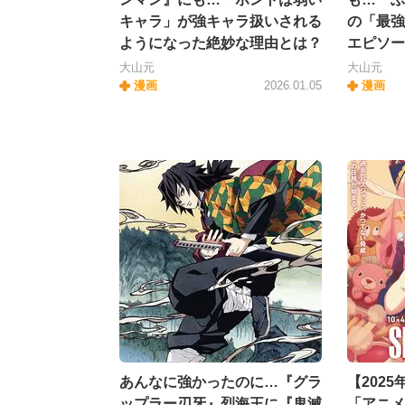
キャラ」が強キャラ扱いされる
の「最強
ようになった絶妙な理由とは？
エピソー
大山元
大山元
漫画
2026.01.05
漫画
あんなに強かったのに…『グラ
【202
ップラー刃牙』烈海王に『鬼滅
「アニメ