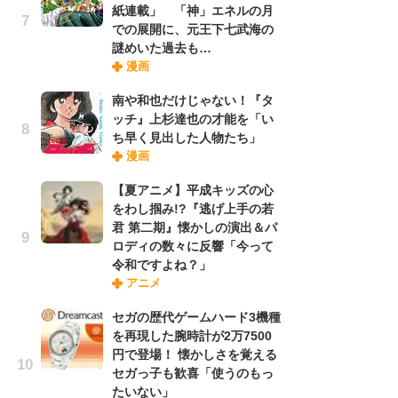
紙連載」 「神」エネルの月
での展開に、元王下七武海の
謎めいた過去も…
『O
漫画
絡
紙
南や和也だけじゃない！『タ
で
ッチ』上杉達也の才能を「い
謎
ち早く見出した人物たち」
漫画
劇
【夏アニメ】平成キッズの心
け
をわし掴み!?『逃げ上手の若
「
君 第二期』懐かしの演出＆パ
れ
ロディの数々に反響「今って
令和ですよね？」
アニメ
ナ
リ
セガの歴代ゲームハード3機種
イ
を再現した腕時計が2万7500
味
円で登場！ 懐かしさを覚える
フ
セガっ子も歓喜「使うのもっ
ち
たいない」