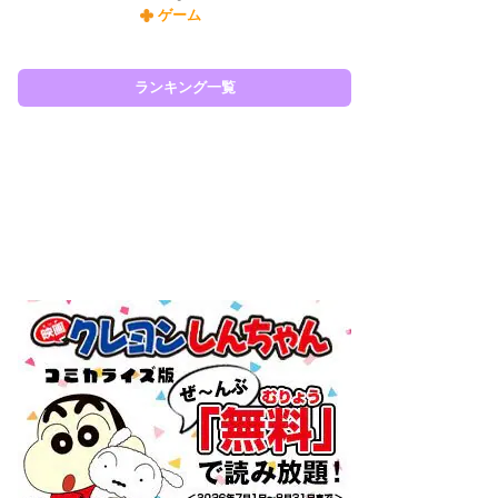
ゲーム
令
た!
前
ランキング一覧
ト
ド
ラン