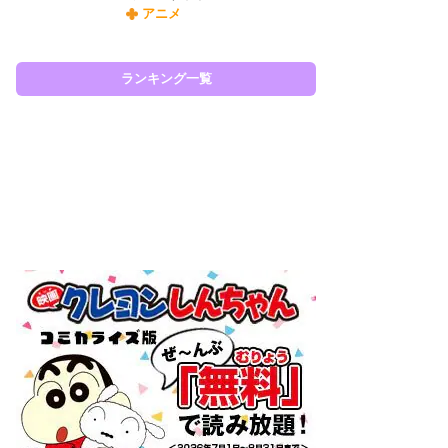
アニメ
令
た!
前
ランキング一覧
ト
ド
ラン