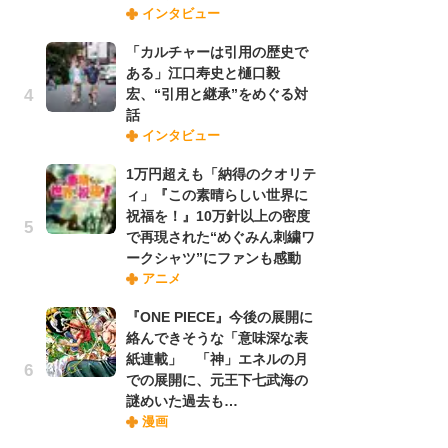
インタビュー
禁
「
「カルチャーは引用の歴史で
連
ある」江口寿史と樋口毅
宏、“引用と継承”をめぐる対
話
「
インタビュー
ル
口
1万円超えも「納得のクオリテ
に
ィ」『この素晴らしい世界に
祝福を！』10万針以上の密度
で再現された“めぐみん刺繍ワ
【
ークシャツ”にファンも感動
ー
アニメ
完
ー
『ONE PIECE』今後の展開に
絡んできそうな「意味深な表
紙連載」 「神」エネルの月
フ
での展開に、元王下七武海の
ー
謎めいた過去も…
“
漫画
に
か