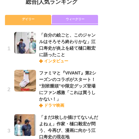
総合
|
人気ランキング
デイリー
ウィークリー
「自分の絵ごと、このジャン
放
ルはそろそろ終わりかな」江
ム
口寿史が炎上を経て樋口毅宏
「
に語ったこと
「
インタビュー
ファミマと『VIVANT』第2シ
木
ーズンのコラボがスタート！
シ
“別班饅頭”や限定グッズ登場
「
にファン感激「これは買うし
ル
かない！」
ム
ドラマ映画
さ
ス
「まだ2枚しか描けてないんだ
よねぇ」作家・樋口毅宏が問
う、今再び、漫画に向かう江
舞
口寿史の現在地
編