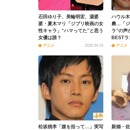
石田ゆり子、美輪明宏、湯婆
ハウル木
婆・夏木マリ「ジブリ映画の女
農…「ジ
性キャラ」“ハマってた”と思う
ラ”の声
女優は誰？
BEST
アニメ
2020.04.15
アニメ
松坂桃李「腹を括って…」実写
新婚・佐