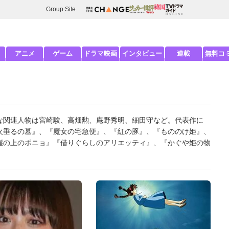
Group Site
アニメ
ゲーム
ドラマ映画
インタビュー
連載
無料コ
な関連人物は宮崎駿、高畑勲、庵野秀明、細田守など。代表作に
火垂るの墓』、『魔女の宅急便』、『紅の豚』、『もののけ姫』、
崖の上のポニョ』『借りぐらしのアリエッティ』、『かぐや姫の物