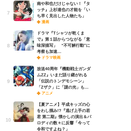
南や和也だけじゃない！『タ
ッチ』上杉達也の才能を「い
ち早く見出した人物たち」
『O
漫画
絡
紙
ドラマ『Tシャツが乾くま
で
で』第１話からつながる「意
謎
味深描写」 “不可解行動”に
考察も加速…
ドラマ映画
劇
け
放送40周年『機動戦士ガンダ
「
ムZZ』いまだ語り継がれる
れ
「伝説のトンデモシーン」
「Zザク」に「謎の光」も…
アニメ
ナ
リ
【夏アニメ】平成キッズの心
イ
をわし掴み!?『逃げ上手の若
味
君 第二期』懐かしの演出＆パ
フ
ロディの数々に反響「今って
ち
令和ですよね？」