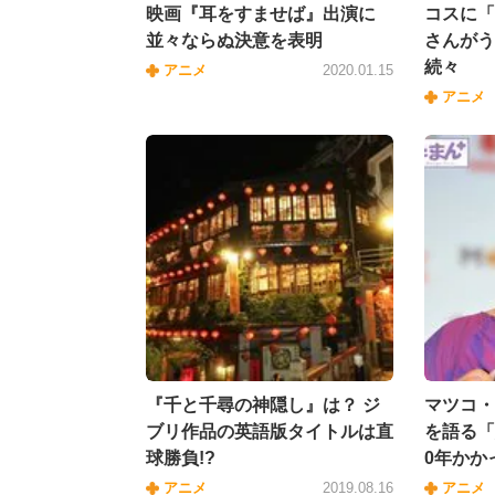
映画『耳をすませば』出演に
コスに「
並々ならぬ決意を表明
さんがう
続々
アニメ
2020.01.15
アニメ
『千と千尋の神隠し』は？ ジ
マツコ・
ブリ作品の英語版タイトルは直
を語る「
球勝負!?
0年かか
アニメ
2019.08.16
アニメ