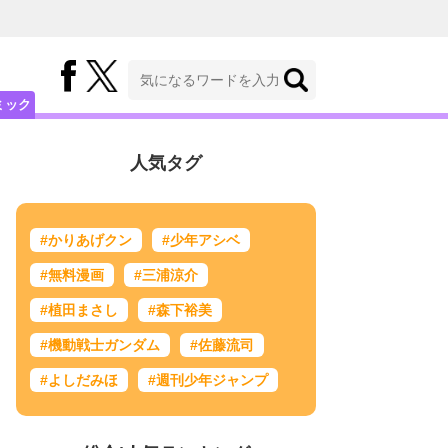
ミック
人気タグ
#かりあげクン
#少年アシベ
#無料漫画
#三浦涼介
#植田まさし
#森下裕美
#機動戦士ガンダム
#佐藤流司
#よしだみほ
#週刊少年ジャンプ