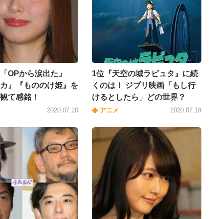
「OPから涙出た」
1位『天空の城ラピュタ』に続
カ』『もののけ姫』を
くのは！ ジブリ映画「もし行
観て感銘！
けるとしたら」どの世界？
2020.07.20
アニメ
2020.07.18