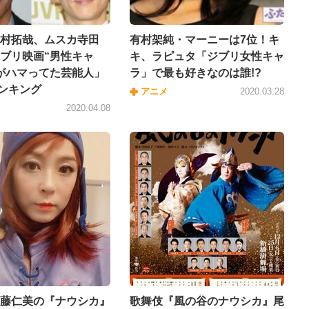
村拓哉、ムスカ寺田
有村架純・マーニーは7位！キ
ブリ映画“男性キャ
キ、ラピュタ「ジブリ女性キャ
がハマってた芸能人」
ラ」で最も好きなのは誰!?
ランキング
アニメ
2020.03.28
2020.04.08
藤仁美の『ナウシカ』
歌舞伎『風の谷のナウシカ』尾