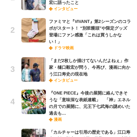
宏に語ったこと
インタビュー
ファミマと『VIVANT』第2シーズンのコラ
ボがスタート！ “別班饅頭”や限定グッズ
登場にファン感激「これは買うしかな
い！」
ドラマ映画
「まだ2枚しか描けてないんだよねぇ」作
家・樋口毅宏が問う、今再び、漫画に向か
う江口寿史の現在地
インタビュー
『ONE PIECE』今後の展開に絡んできそ
うな「意味深な表紙連載」 「神」エネル
の月での展開に、元王下七武海の謎めいた
過去も…
漫画
「カルチャーは引用の歴史である」江口寿