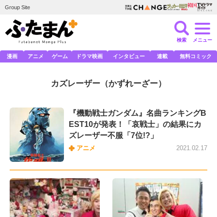
Group Site
検索
メニュー
漫画
アニメ
ゲーム
ドラマ映画
インタビュー
連載
無料コミック
カズレーザー
（かずれーざー）
『機動戦士ガンダム』名曲ランキングB
EST10が発表！「哀戦士」の結果にカ
ズレーザー不服「7位!?」
アニメ
2021.02.17