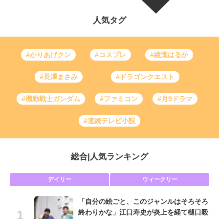
人気タグ
#かりあげクン
#コスプレ
#綾瀬はるか
#長澤まさみ
#ドラゴンクエスト
#機動戦士ガンダム
#ファミコン
#月9ドラマ
#連続テレビ小説
総合
|
人気ランキング
デイリー
ウィークリー
「自分の絵ごと、このジャンルはそろそろ
終わりかな」江口寿史が炎上を経て樋口毅