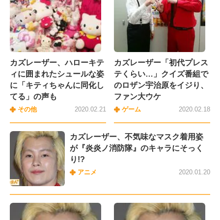
カズレーザー、ハローキテ
カズレーザー「初代プレス
ィに囲まれたシュールな姿
テくらい…」クイズ番組で
に「キティちゃんに同化し
のロザン宇治原をイジり、
てる」の声も
ファン大ウケ
その他
2020.02.21
ゲーム
2020.02.18
カズレーザー、不気味なマスク着用姿
が『炎炎ノ消防隊』のキャラにそっく
り!?
アニメ
2020.01.20