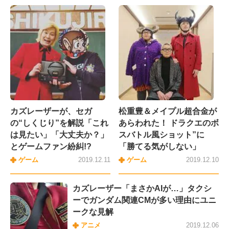
カズレーザーが、セガ
松重豊＆メイプル超合金が
の“しくじり”を解説「これ
あらわれた！ ドラクエのボ
は見たい」「大丈夫か？」
スバトル風ショット”に
とゲームファン紛糾!?
「勝てる気がしない」
ゲーム
2019.12.11
ゲーム
2019.12.10
カズレーザー「まさかAIが…」タクシ
ーでガンダム関連CMが多い理由にユニ
ークな見解
アニメ
2019.12.06