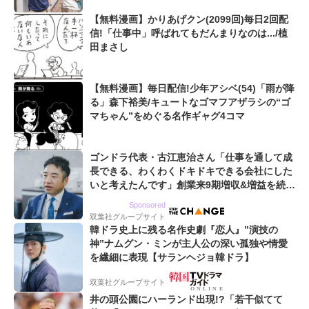
【無料漫画】かりあげクン(2099回)毎日2回配
信!「仕事中」呼ばれてもだんまりなのは.../植
田まさし
【無料漫画】毎日配信!少年アシベ(54)「雨が降
る」森下裕美/キュートなゴマフアザラシの“ゴ
マちゃん”をめぐる名作ギャグ4コマ
ゴンドラ代表・古江恵治さん「仕事を通して成
長できる、わくわくドキドキできる会社にした
いと考えたんです」創業来9期増収&増益を続け
るWebマーケティング会社のアイデンティティ
Sponsored
双葉社グループサイト
韓ドラ史上に残る名作史劇『恋人』”演技の
神”ナムグン・ミンが主人公の深い孤独や情愛
を繊細に表現【サランヘジョ韓ドラ】
双葉社グループサイト
井の頭公園にハーランド出現!?「若干似てて