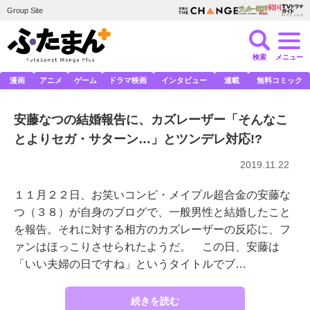
Group Site
検索
メニュー
漫画
アニメ
ゲーム
ドラマ映画
インタビュー
連載
無料コミック
安藤なつの結婚報告に、カズレーザー「そんなこ
とよりセガ・サターン…」とツンデレ対応!?
2019.11.22
１１月２２日、お笑いコンビ・メイプル超合金の安藤な
つ（３８）が自身のブログで、一般男性と結婚したこと
を報告。それに対する相方のカズレーザーの反応に、フ
ァンはほっこりさせられたようだ。 この日、安藤は
「いい夫婦の日ですね」というタイトルでブ…
続きを読む