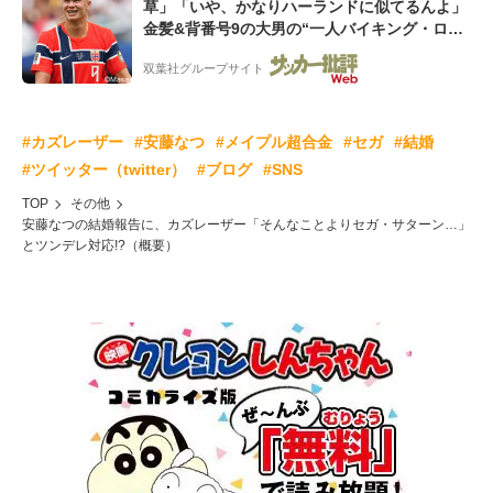
草」「いや、かなりハーランドに似てるんよ」
金髪&背番号9の大男の“一人バイキング・ロ
ー”映像が話題!「元気をもらった」
双葉社グループサイト
#カズレーザー
#安藤なつ
#メイプル超合金
#セガ
#結婚
#ツイッター（twitter）
#ブログ
#SNS
TOP
その他
安藤なつの結婚報告に、カズレーザー「そんなことよりセガ・サターン…」
とツンデレ対応!?（概要）