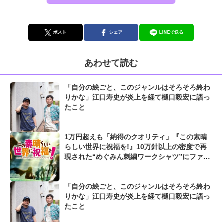
ポスト
シェア
LINEで送る
あわせて読む
「自分の絵ごと、このジャンルはそろそろ終わ
りかな」江口寿史が炎上を経て樋口毅宏に語っ
たこと
1万円超えも「納得のクオリティ」『この素晴
らしい世界に祝福を!』10万針以上の密度で再
現された“めぐみん刺繍ワークシャツ”にファン
も感動
「自分の絵ごと、このジャンルはそろそろ終わ
りかな」江口寿史が炎上を経て樋口毅宏に語っ
たこと