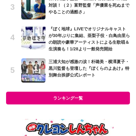
対談！（２）富野監督「声優業を死ぬまで
やることの過酷さ」
『ぼく地球』LIVEでオリジナルキャスト
が30年ぶりに集結、亜梨子役・白鳥由里ら
の朗読や豪華アーティストによる生歌唱＆
生演奏も！1/28より一般発売開始
三浦大知が感激の涙！朴璐美・横澤夏子・
黒川監督も登壇した『ぼくらのよあけ』特
別舞台挨拶公式レポート
ランキング一覧