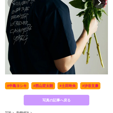
#中島ヨシキ
#西山宏太朗
#土田玲央
#汐谷文康
写真の記事へ戻る
TOP
声優MEN