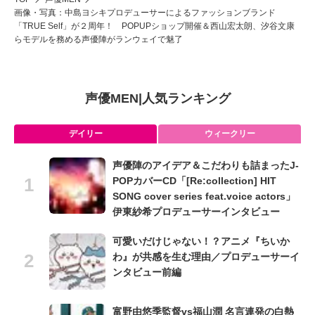
画像・写真：中島ヨシキプロデューサーによるファッションブランド
「TRUE Self」が２周年！ POPUPショップ開催＆西山宏太朗、汐谷文康
らモデルを務める声優陣がランウェイで魅了
声優MEN
|
人気ランキング
デイリー
ウィークリー
声優陣のアイデア＆こだわりも詰まったJ-
POPカバーCD「[Re:collection] HIT
SONG cover series feat.voice actors」
伊東紗希プロデューサーインタビュー
可愛いだけじゃない！？アニメ『ちいか
わ』が共感を生む理由／プロデューサーイ
ンタビュー前編
富野由悠季監督vs福山潤 名言連発の白熱