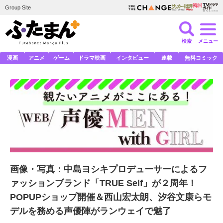
Group Site
検索
メニュー
漫画
アニメ
ゲーム
ドラマ映画
インタビュー
連載
無料コミック
画像・写真：中島ヨシキプロデューサーによるフ
ァッションブランド「TRUE Self」が２周年！
POPUPショップ開催＆西山宏太朗、汐谷文康らモ
デルを務める声優陣がランウェイで魅了