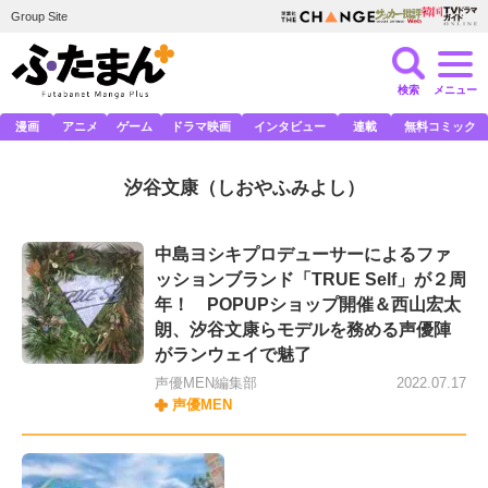
Group Site
検索
メニュー
漫画
アニメ
ゲーム
ドラマ映画
インタビュー
連載
無料コミック
汐谷文康
（しおやふみよし）
中島ヨシキプロデューサーによるファ
ッションブランド「TRUE Self」が２周
年！ POPUPショップ開催＆西山宏太
朗、汐谷文康らモデルを務める声優陣
がランウェイで魅了
声優MEN編集部
2022.07.17
声優MEN