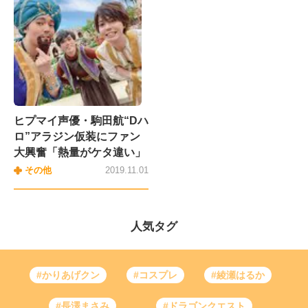
ヒプマイ声優・駒田航“Dハ
ロ”アラジン仮装にファン
大興奮「熱量がケタ違い」
その他
2019.11.01
人気タグ
#かりあげクン
#コスプレ
#綾瀬はるか
#長澤まさみ
#ドラゴンクエスト