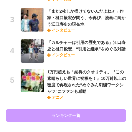
「まだ2枚しか描けてないんだよねぇ」作
家・樋口毅宏が問う、今再び、漫画に向か
う江口寿史の現在地
インタビュー
「カルチャーは引用の歴史である」江口寿
史と樋口毅宏、“引用と継承”をめぐる対話
インタビュー
1万円超えも「納得のクオリティ」『この
素晴らしい世界に祝福を！』10万針以上の
密度で再現された“めぐみん刺繍ワークシ
ャツ”にファンも感動
アニメ
ランキング一覧