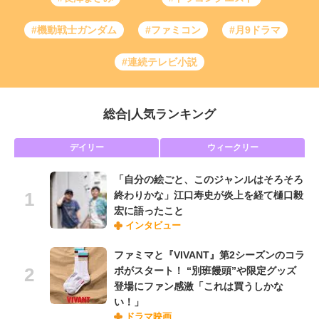
#機動戦士ガンダム
#ファミコン
#月9ドラマ
#連続テレビ小説
総合
|
人気ランキング
デイリー
ウィークリー
「自分の絵ごと、このジャンルはそろそろ
終わりかな」江口寿史が炎上を経て樋口毅
宏に語ったこと
インタビュー
ファミマと『VIVANT』第2シーズンのコラ
ボがスタート！ “別班饅頭”や限定グッズ
登場にファン感激「これは買うしかな
い！」
ドラマ映画