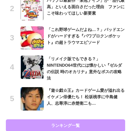
パワプロ最新作「栄冠ナイン」が「歴代最
高」といえる面白さだった理由 ファンに
こそ味わってほしい新要素
「これ野球ゲームだよね…？」バッドエン
ドがハードすぎる『パワプロクンポケッ
ト』の超トラウマエピソード
「リメイク版でもできる？」
NINTENDO64世代には懐かしい『ゼルダ
の伝説 時のオカリナ』意外なボスの攻略
法
『遊☆戯☆王』カードゲーム愛が溢れ出る
イケメン俳優たち！ 松坂桃李に中島健
人、志尊淳に赤楚衛二も…
ランキング一覧