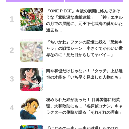
『ONE PIECE』今後の展開に絡んできそ
うな「意味深な表紙連載」 「神」エネル
の月での展開に、元王下七武海の謎めいた
過去も…
『ちいかわ』ファンの記憶に残る「恐怖キ
ャラ」の戦慄シーン 小さくてかわいい世
界なのに「見た目からしてヤバイ…」
南や和也だけじゃない！『タッチ』上杉達
也の才能を「いち早く見出した人物たち」
秘められた絆があった！ 目暮警部に妃英
理、大和敢助にも…『名探偵コナン』キャ
ラクターの傷跡が語る「それぞれの理由」
『はじめの一歩』一歩が引退したのはな