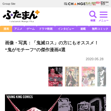
Group Site
検索
メニュー
漫画
アニメ
ゲーム
ドラマ映画
インタビュー
連載
無料コミック
画像・写真：「鬼滅ロス」の方にもオススメ！
“鬼がモチーフ”の傑作漫画4選
2020.05.28