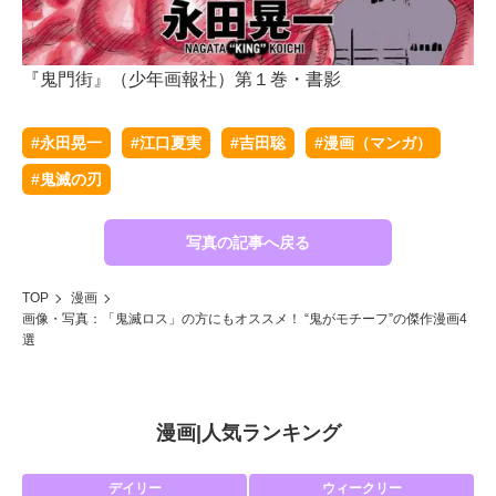
『鬼門街』（少年画報社）第１巻・書影
『
#永田晃一
#江口夏実
#吉田聡
#漫画（マンガ）
#鬼滅の刃
写真の記事へ戻る
TOP
漫画
画像・写真：「鬼滅ロス」の方にもオススメ！ “鬼がモチーフ”の傑作漫画4
選
漫画
|
人気ランキング
デイリー
ウィークリー