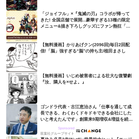
「ジョイフル」×『鬼滅の刃』コラボが帰って
きた! 全国店舗で展開...豪華すぎる13種の限定
メニュー&描き下ろしグッズにファン熱狂「毎
日通いたい」「気絶しそう」
【無料漫画】かりあげクン(2096回)毎日2回配
信!「脳」強すぎる“脳”の持ち主/植田まさし
【無料漫画】いじめ被害者による壮大な復讐劇
『汝、隣人を×せよ。』
ゴンドラ代表・古江恵治さん「仕事を通して成
長できる、わくわくドキドキできる会社にした
いと考えたんです」創業来9期増収&増益を続け
るWebマーケティング会社のアイデンティティ
Sponsored
双葉社グループサイト