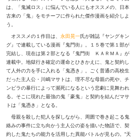
は、「鬼滅ロス」に悩んでいる人にもオススメの、日本
古来の「鬼」をモチーフに作られた傑作漫画を紹介しよ
う。
オススメの１作目は、
永田晃一
氏が雑誌『ヤングキン
グ』で連載している漫画『鬼門街』。１５巻で第１部が
完結し、現在は第２部となる『鬼門街 ＫＡＲＭＡ』が
連載中。地獄行き確定の運命とひきかえに、鬼と契約し
て人外の力を手に入れる「鬼憑き」。ごく普通の高校生
だった主人公・川嶋マサトは、理不尽な母親の死や、チ
ンピラの暴行によって瀕死になるという悲劇に見舞われ
る。そこに現れた最強の鬼「豪鬼」と契約を結んだマサ
トは「鬼憑き」となる。
母親を殺した犯人を探しながら、周囲で巻き起こる鬼
絡みの事件に立ち向かう主人公の姿を描いた物語で、契
約した鬼たちの能力を活用した異能バトルが見もの。“天