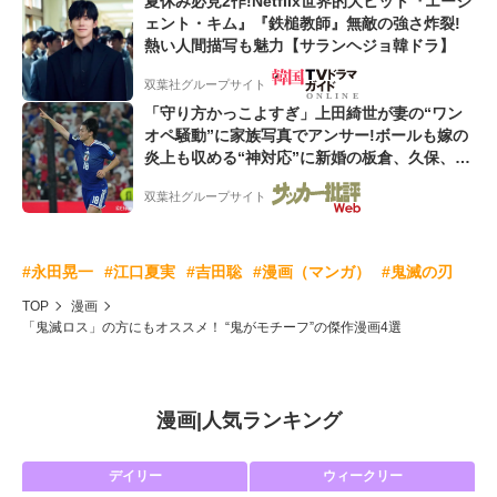
夏休み必見2作!Netflix世界的大ヒット『エージ
ェント・キム』『鉄槌教師』無敵の強さ炸裂!
熱い人間描写も魅力【サランヘジョ韓ドラ】
双葉社グループサイト
「守り方かっこよすぎ」上田綺世が妻の“ワン
オペ騒動”に家族写真でアンサー!ボールも嫁の
炎上も収める“神対応”に新婚の板倉、久保、長
友夫妻も続々エール!
双葉社グループサイト
#永田晃一
#江口夏実
#吉田聡
#漫画（マンガ）
#鬼滅の刃
TOP
漫画
「鬼滅ロス」の方にもオススメ！ “鬼がモチーフ”の傑作漫画4選
漫画
|
人気ランキング
デイリー
ウィークリー