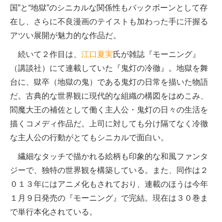
国”と“地獄”のシニカルな関係性もバックボーンとして存
在し、さらに不良漫画のテイストも加わった手に汗握る
アツい展開が魅力的な作品だ。
続いて２作目は、
江口夏実
氏が雑誌『モーニング』
（講談社）にて連載していた『鬼灯の冷徹』。地獄を舞
台に、獄卒（地獄の鬼）である鬼灯の日常を描いた物語
だ。古典的な世界観に現代的な組織の構図をはめこみ、
閻魔大王の補佐として働く主人公・鬼灯の日々の生活を
描くコメディ作品だ。上司に対しても分け隔てなく冷徹
な主人公の行動がとてもシニカルで面白い。
繊細なタッチで描かれる絵柄も印象的な和風ファンタ
ジーで、独特の世界観を構築している。また、同作は２
０１３年にはアニメ化もされており、連載のほうは今年
１月９日発売の『モーニング』で完結。現在は３０巻ま
で単行本化されている。