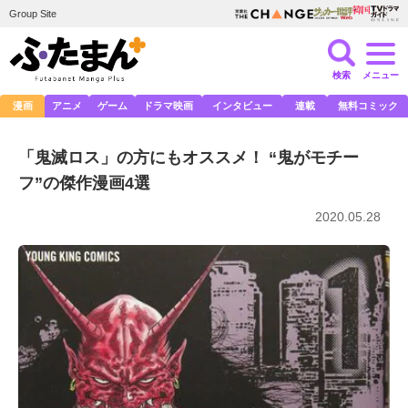
Group Site
検索
メニュー
漫画
アニメ
ゲーム
ドラマ映画
インタビュー
連載
無料コミック
「鬼滅ロス」の方にもオススメ！ “鬼がモチー
フ”の傑作漫画4選
2020.05.28