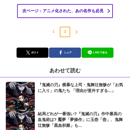
次ページ：アニメ化された、あの名作も必見
1
2
ポスト
シェア
LINEで送る
あわせて読む
『鬼滅の刃』横暴な上司・鬼舞辻無惨が「お気
に入り」の鬼たち 「理由が意外すぎる...」
結局どれが一番強い?『鬼滅の刃』作中最高の
血鬼術は? 魘夢「夢操作」に玉壺「壺」、鬼舞
辻無惨「黒血枳棘」も...