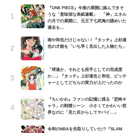
『ONE PIECE』今後の展開に絡んできそ
うな「意味深な表紙連載」 「神」エネル
の月での展開に、元王下七武海の謎めいた
過去も…
南や和也だけじゃない！『タッチ』上杉達
也の才能を「いち早く見出した人物たち」
「球速か、それとも投手としての完成度
か…」『タッチ』上杉達也と和也、ピッチ
ャーとしてどちらの実力が上だったのか
『ちいかわ』ファンの記憶に残る「恐怖キ
ャラ」の戦慄シーン 小さくてかわいい世
界なのに「見た目からしてヤバイ…」
令和のNBAを先取りしていた!?『SLAM