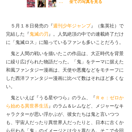
…
全ての写真を見る
５月１８日発売の『
週刊少年ジャンプ
』（集英社）で
完結した『
鬼滅の刃
』。人気絶頂の中での連載終了だけ
に「鬼滅ロス」に陥っているファンも多いことだろう。
鬼と人間の戦いを描いたこの作品は、大正時代を背景
に繰り広げられた物語だった。「鬼」をテーマに据えた
和風ファンタジー漫画は、天使や悪魔などをモチーフに
した西洋ファンタジー漫画に比べて数はそれほど多くな
い。
鬼といえば『うる星やつら』のラム、『
Ｒｅ：ゼロか
ら始める異世界生活
』のラム＆レムなど、メジャーなキ
ャラクターが思い浮かぶが、彼女たちは鬼と言いつつ
も、宇宙人だったり異世界人だったりと、日本に古くか
ら伝わる「鬼」のイメージとは少々異なる。そこで今回