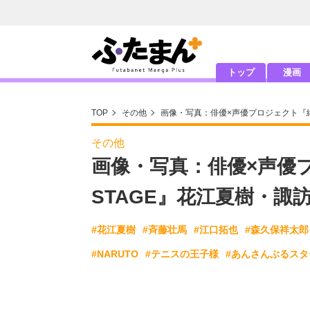
トップ
漫画
TOP
その他
画像・写真：俳優×声優プロジェクト『絶響
その他
画像・写真：俳優×声優プロ
STAGE』花江夏樹・
#花江夏樹
#斉藤壮馬
#江口拓也
#森久保祥太郎
#NARUTO
#テニスの王子様
#あんさんぶるスタ