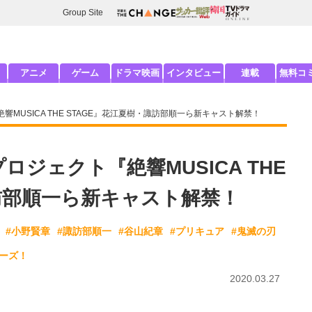
Group Site
アニメ
ゲーム
ドラマ映画
インタビュー
連載
無料コ
MUSICA THE STAGE』花江夏樹・諏訪部順一ら新キャスト解禁！
ジェクト『絶響MUSICA THE
諏訪部順一ら新キャスト解禁！
#小野賢章
#諏訪部順一
#谷山紀章
#プリキュア
#鬼滅の刃
ーズ！
2020.03.27