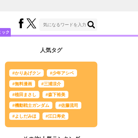
ミック
人気タグ
#かりあげクン
#少年アシベ
#無料漫画
#三浦涼介
#植田まさし
#森下裕美
#機動戦士ガンダム
#佐藤流司
#よしだみほ
#江口寿史