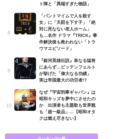
『
ト陣と「異端すぎた物語」
ラ
「パントマイムで人を殺す
面
女」に「天罰を下す子」「絶
ラ
対に死なない老人ホーム」
も
も…名作 ドラマ『TRICK』事
『
件解決後も救われない「トラ
け
ウマエピソード」
え
『銀河英雄伝説』単なる猛将
の
にあらず…ビッテンフェルト
ナ
が挙げた「偉大なる功績」
水
実は帝国最大の功労者!?
多
夏樹（C）「絶響MUSICA THE STAGE」2020 製作委員会
なぜ『宇宙刑事ギャバン』は
る
昭和キッズを夢中にさせたの
ョ
か 出演者も主題歌も世界観
の
も「超一級品」…【昭和オタ
クは燃え尽きない】
ラン
ランキング一覧