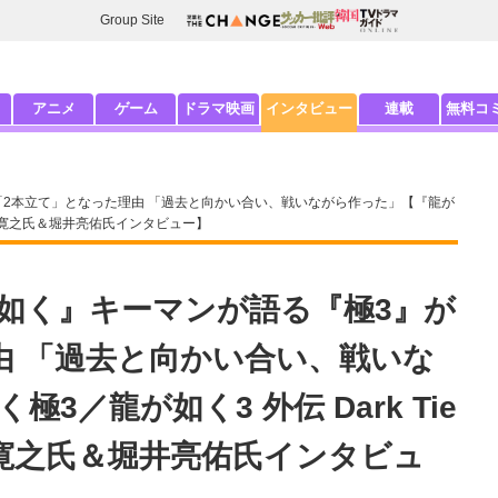
Group Site
アニメ
ゲーム
ドラマ映画
インタビュー
連載
無料コ
2本立て」となった理由 「過去と向かい合い、戦いながら作った」【『龍が
ー阪本寛之氏＆堀井亮佑氏インタビュー】
如く』キーマンが語る『極3』が
由 「過去と向かい合い、戦いな
3／龍が如く3 外伝 Dark Tie
寛之氏＆堀井亮佑氏インタビュ