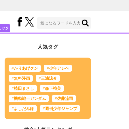
ミック
人気タグ
#かりあげクン
#少年アシベ
#無料漫画
#三浦涼介
#植田まさし
#森下裕美
#機動戦士ガンダム
#佐藤流司
#よしだみほ
#週刊少年ジャンプ