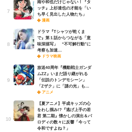
南や和也だけじゃない！『タ
ッチ』上杉達也の才能を「い
ち早く見出した人物たち」
『O
漫画
絡
紙
ドラマ『Tシャツが乾くま
で
で』第１話からつながる「意
謎
味深描写」 “不可解行動”に
考察も加速…
ドラマ映画
劇
け
放送40周年『機動戦士ガンダ
「
ムZZ』いまだ語り継がれる
れ
「伝説のトンデモシーン」
「Zザク」に「謎の光」も…
アニメ
ナ
リ
【夏アニメ】平成キッズの心
イ
をわし掴み!?『逃げ上手の若
味
君 第二期』懐かしの演出＆パ
フ
ロディの数々に反響「今って
ち
令和ですよね？」