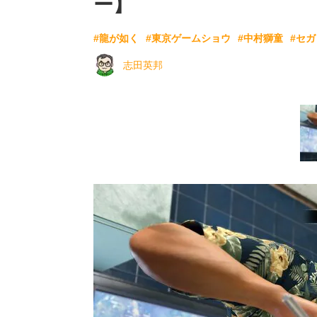
ー】
#龍が如く
#東京ゲームショウ
#中村獅童
#セガ
志田英邦