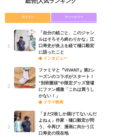
総合
|
人気ランキング
デイリー
ウィークリー
「自分の絵ごと、このジャン
放
ルはそろそろ終わりかな」江
ム
口寿史が炎上を経て樋口毅宏
「
に語ったこと
「
インタビュー
ファミマと『VIVANT』第2シ
木
ーズンのコラボがスタート！
シ
“別班饅頭”や限定グッズ登場
「
にファン感激「これは買うし
ル
かない！」
ム
ドラマ映画
さ
ス
「まだ2枚しか描けてないんだ
よねぇ」作家・樋口毅宏が問
う、今再び、漫画に向かう江
舞
口寿史の現在地
編