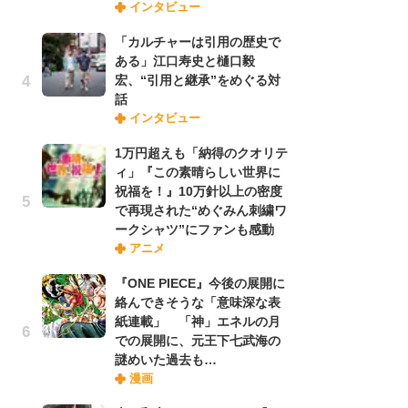
インタビュー
禁
「
「カルチャーは引用の歴史で
連
ある」江口寿史と樋口毅
宏、“引用と継承”をめぐる対
話
「
インタビュー
ル
口
1万円超えも「納得のクオリテ
に
ィ」『この素晴らしい世界に
祝福を！』10万針以上の密度
で再現された“めぐみん刺繍ワ
【
EGA
ークシャツ”にファンも感動
ー
アニメ
完
ー
『ONE PIECE』今後の展開に
絡んできそうな「意味深な表
紙連載」 「神」エネルの月
フ
での展開に、元王下七武海の
ー
謎めいた過去も…
“
漫画
に
か