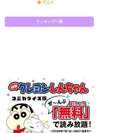
アニメ
令
た!
前
ランキング一覧
ト
ド
ラン