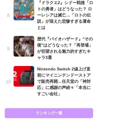
『ドラクエ2』シドー戦後「ロ
と
トの勇者」はどうなった？ ロ
ーレシアは滅亡…「ロトの伝
大
説」が迎えた悲惨すぎる運命
恐怖
とは
の
キ
歴代『バイオハザード』“その
屈
後”はどうなった？「再登場」
が切望される魅力的すぎたキ
癒
ャラ3選
イ
や
Nintendo Switch 2値上げ直
せ
前にマイニンテンドーストア
で販売再開…任天堂の「神対
ガ
応」に感謝の声続々「本当に
ョ
すごい会社」
ー
翼
ッ
ランキング一覧
ラン