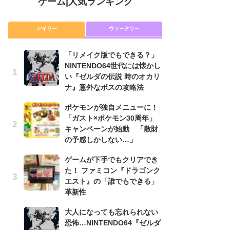
ゲーム
|
人気ランキング
デイリー
ウィークリー
「リメイク版でもできる？」
P
NINTENDO64世代には懐かし
滅
い『ゼルダの伝説 時のオカリ
モ
ナ』意外なボスの攻略法
ル
で
ポケモンが独自メニューに！
「ガスト×ポケモン30周年」
『
キャンペーンが始動 「散財
コ
の予感しかしない…」
限
「
ゲームが下手でもクリアでき
た！ ファミコン『ドラゴンク
「
エスト』の「誰でもできる」
NI
革新性
い
ナ
大人になっても忘れられない
恐怖…NINTENDO64『ゼルダ
悲