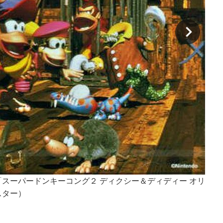
ＣＤ
スーパードンキーコング２ ディクシー＆ディディー オリ
スター）