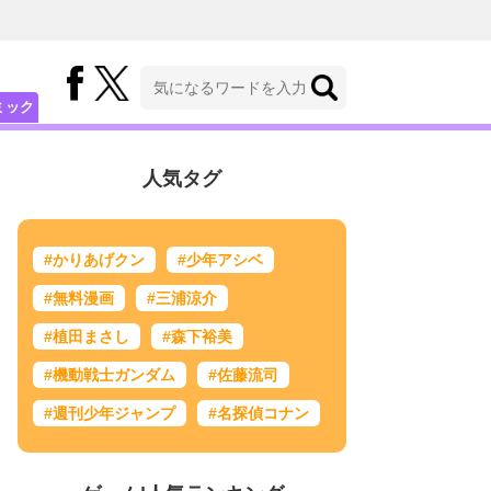
ミック
人気タグ
#かりあげクン
#少年アシベ
#無料漫画
#三浦涼介
#植田まさし
#森下裕美
#機動戦士ガンダム
#佐藤流司
#週刊少年ジャンプ
#名探偵コナン