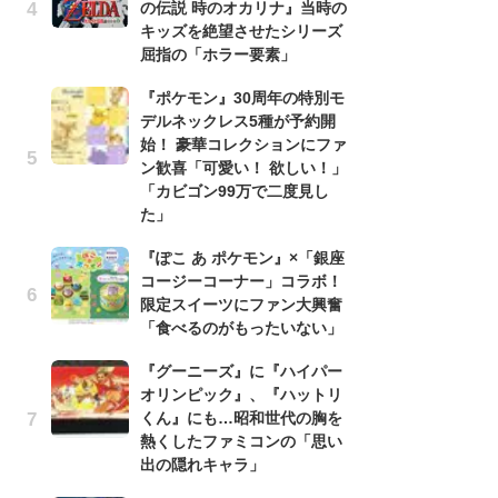
の伝説 時のオカリナ』当時の
う
キッズを絶望させたシリーズ
ボ
屈指の「ホラー要素」
「
マ
『ポケモン』30周年の特別モ
フ
デルネックレス5種が予約開
始！ 豪華コレクションにファ
『
ン歓喜「可愛い！ 欲しい！」
オ
「カビゴン99万で二度見し
く
た」
熱
だけじゃなく、カセットテープで売られていたサントラも超貴
出
『ぽこ あ ポケモン』×「銀座
コージーコーナー」コラボ！
「
限定スイーツにファン大興奮
ね
「食べるのがもったいない」
ド
ッ
『グーニーズ』に『ハイパー
ド
オリンピック』、『ハットリ
くん』にも…昭和世代の胸を
『
熱くしたファミコンの「思い
ト
出の隠れキャラ」
ー
説