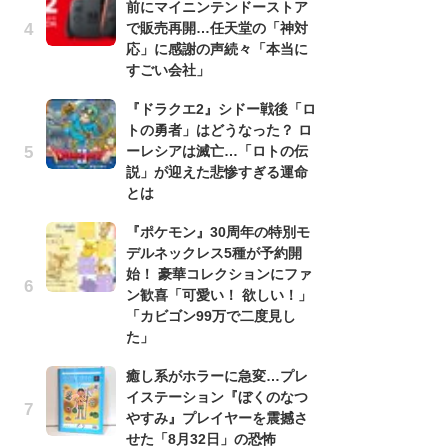
前にマイニンテンドーストア
録
で販売再開…任天堂の「神対
-
応」に感謝の声続々「本当に
な
すごい会社」
悲
『ドラクエ2』シドー戦後「ロ
う
トの勇者」はどうなった？ ロ
ボ
ーレシアは滅亡…「ロトの伝
「
説」が迎えた悲惨すぎる運命
マ
とは
フ
『ポケモン』30周年の特別モ
『
デルネックレス5種が予約開
オ
始！ 豪華コレクションにファ
く
ン歓喜「可愛い！ 欲しい！」
熱
「カビゴン99万で二度見し
出
た」
「
癒し系がホラーに急変…プレ
ね
イステーション『ぼくのなつ
ド
やすみ』プレイヤーを震撼さ
ッ
せた「8月32日」の恐怖
ド