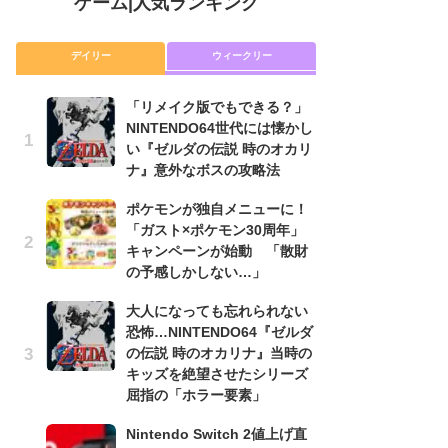
ゲーム
|
人気ランキング
デイリー
ウィークリー
「リメイク版でもできる？」
P
NINTENDO64世代には懐かし
滅
い『ゼルダの伝説 時のオカリ
モ
ナ』意外なボスの攻略法
ル
で
ポケモンが独自メニューに！
「ガスト×ポケモン30周年」
『
キャンペーンが始動 「散財
コ
の予感しかしない…」
限
「
大人になっても忘れられない
恐怖…NINTENDO64『ゼルダ
「
の伝説 時のオカリナ』当時の
NI
キッズを絶望させたシリーズ
い
屈指の「ホラー要素」
ナ
Nintendo Switch 2値上げ直
高