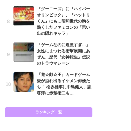
『グーニーズ』に『ハイパー
癒
オリンピック』、『ハットリ
イ
くん』にも…昭和世代の胸を
や
熱くしたファミコンの「思い
せ
出の隠れキャラ」
ガ
「ゲームなのに過激すぎ…」
ョ
女性にまつわる衝撃展開にあ
ー
ぜん…歴代『女神転生』伝説
翼
のトラウマシーン
ッ
『遊☆戯☆王』カードゲーム
『
愛が溢れ出るイケメン俳優た
ト
ち！ 松坂桃李に中島健人、志
ー
尊淳に赤楚衛二も…
説
と
ランキング一覧
ラン