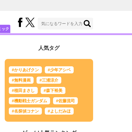
ミック
人気タグ
#かりあげクン
#少年アシベ
#無料漫画
#三浦涼介
#植田まさし
#森下裕美
#機動戦士ガンダム
#佐藤流司
#名探偵コナン
#よしだみほ