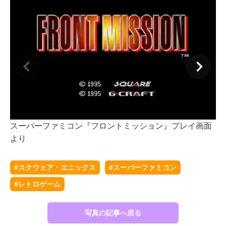
スーパーファミコン『フロントミッション』プレイ画面
ス
より
よ
#スクウェア・エニックス
#スーパーファミコン
#レトロゲーム
写真の記事へ戻る