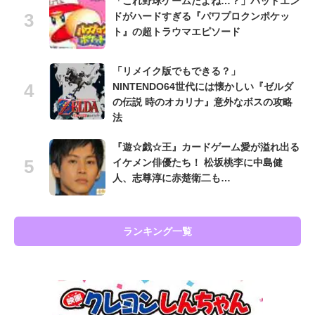
「これ野球ゲームだよね…？」バッドエン
ドがハードすぎる『パワプロクンポケッ
ト』の超トラウマエピソード
「リメイク版でもできる？」
NINTENDO64世代には懐かしい『ゼルダ
の伝説 時のオカリナ』意外なボスの攻略
法
『遊☆戯☆王』カードゲーム愛が溢れ出る
イケメン俳優たち！ 松坂桃李に中島健
人、志尊淳に赤楚衛二も…
ランキング一覧