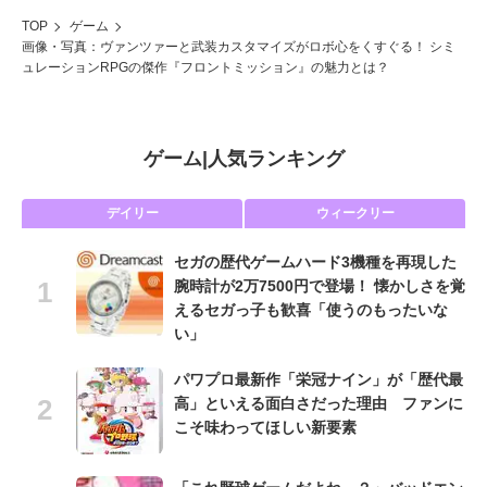
TOP
ゲーム
画像・写真：ヴァンツァーと武装カスタマイズがロボ心をくすぐる！ シミ
ュレーションRPGの傑作『フロントミッション』の魅力とは？
ゲーム
|
人気ランキング
デイリー
ウィークリー
セガの歴代ゲームハード3機種を再現した
腕時計が2万7500円で登場！ 懐かしさを覚
えるセガっ子も歓喜「使うのもったいな
い」
パワプロ最新作「栄冠ナイン」が「歴代最
高」といえる面白さだった理由 ファンに
こそ味わってほしい新要素