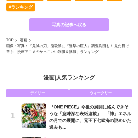
#ランキング
写真の記事へ戻る
TOP
漫画
画像・写真：『鬼滅の刃』鬼殺隊に『進撃の巨人』調査兵団も！ 見た目で
選ぶ「漫画アニメのかっこいい制服＆隊服」ランキング
漫画
|
人気ランキング
デイリー
ウィークリー
『ONE PIECE』今後の展開に絡んできそ
うな「意味深な表紙連載」 「神」エネル
の月での展開に、元王下七武海の謎めいた
過去も…