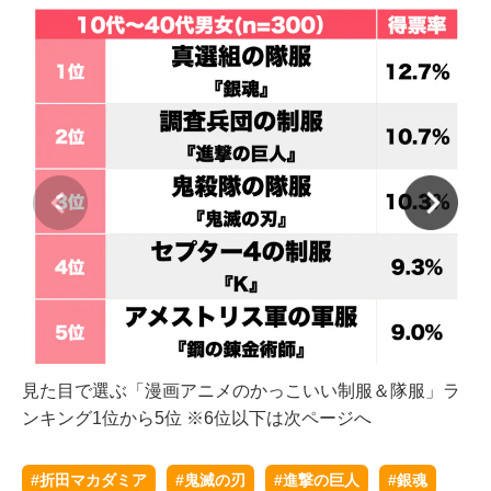
見た目で選ぶ「漫画アニメのかっこいい制服＆隊服」ラ
見
ンキング1位から5位 ※6位以下は次ページへ
ン
#折田マカダミア
#鬼滅の刃
#進撃の巨人
#銀魂