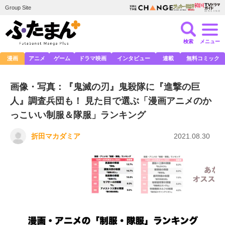
Group Site
検索
メニュー
漫画
アニメ
ゲーム
ドラマ映画
インタビュー
連載
無料コミック
画像・写真：『鬼滅の刃』鬼殺隊に『進撃の巨
人』調査兵団も！ 見た目で選ぶ「漫画アニメのか
っこいい制服＆隊服」ランキング
折田マカダミア
2021.08.30