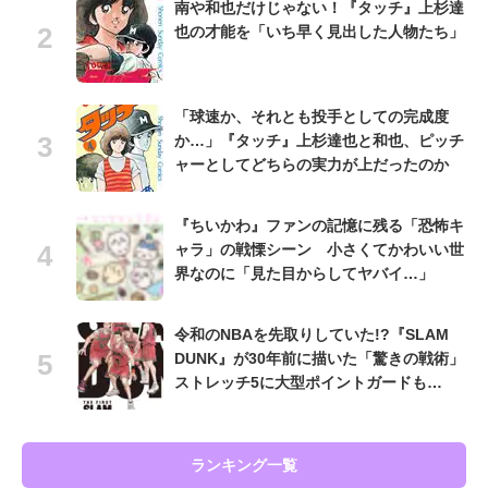
南や和也だけじゃない！『タッチ』上杉達
也の才能を「いち早く見出した人物たち」
「球速か、それとも投手としての完成度
か…」『タッチ』上杉達也と和也、ピッチ
ャーとしてどちらの実力が上だったのか
『ちいかわ』ファンの記憶に残る「恐怖キ
ャラ」の戦慄シーン 小さくてかわいい世
界なのに「見た目からしてヤバイ…」
令和のNBAを先取りしていた!?『SLAM
DUNK』が30年前に描いた「驚きの戦術」
ストレッチ5に大型ポイントガードも…
ランキング一覧