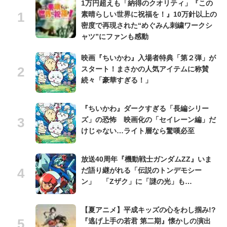
1万円超えも「納得のクオリティ」『この
素晴らしい世界に祝福を！』10万針以上の
密度で再現された“めぐみん刺繍ワークシ
ャツ”にファンも感動
映画『ちいかわ』入場者特典「第２弾」が
スタート！まさかの人気アイテムに称賛
続々「豪華すぎる！」
『ちいかわ』ダークすぎる「長編シリー
ズ」の恐怖 映画化の「セイレーン編」だ
けじゃない…ライト層なら驚嘆必至
放送40周年『機動戦士ガンダムZZ』いま
だ語り継がれる「伝説のトンデモシー
ン」 「Zザク」に「謎の光」も…
【夏アニメ】平成キッズの心をわし掴み!?
『逃げ上手の若君 第二期』懐かしの演出