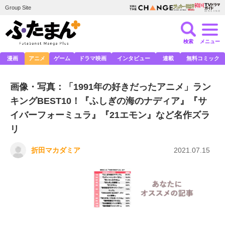
Group Site
検索
メニュー
漫画
アニメ
ゲーム
ドラマ映画
インタビュー
連載
無料コミック
画像・写真：「1991年の好きだったアニメ」ラン
キングBEST10！『ふしぎの海のナディア』『サ
イバーフォーミュラ』『21エモン』など名作ズラ
リ
折田マカダミア
2021.07.15