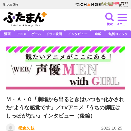
Group Site
検索
メニュー
漫画
アニメ
ゲーム
ドラマ映画
インタビュー
連載
無料コミック
Ｍ・Ａ・Ｏ「劇場から出るときはいつも“化かされ
た”ような感覚です」／TVアニメ『うちの師匠は
しっぽがない』インタビュー（後編）
熊倉久枝
2022.10.25