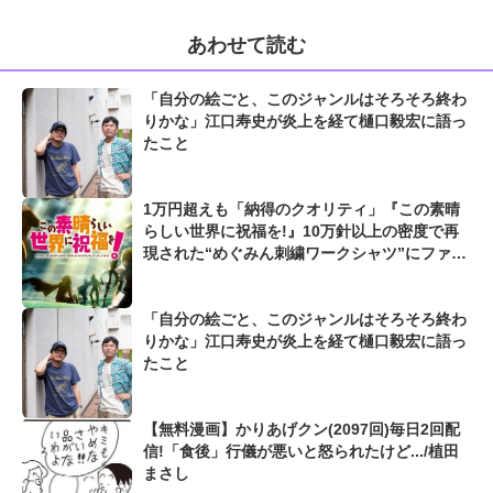
あわせて読む
「自分の絵ごと、このジャンルはそろそろ終わ
りかな」江口寿史が炎上を経て樋口毅宏に語っ
たこと
1万円超えも「納得のクオリティ」『この素晴
らしい世界に祝福を!』10万針以上の密度で再
現された“めぐみん刺繍ワークシャツ”にファン
も感動
「自分の絵ごと、このジャンルはそろそろ終わ
りかな」江口寿史が炎上を経て樋口毅宏に語っ
たこと
【無料漫画】かりあげクン(2097回)毎日2回配
信!「食後」行儀が悪いと怒られたけど.../植田
まさし