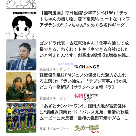
【無料漫画】毎日配信!少年アシベ(156)「チッ
トちゃんの贈り物」森下裕美/キュートなゴマフ
アザラシの“ゴマちゃん”をめぐる名作ギャグ4
コマ
ゴンドラ代表・古江恵治さん「仕事を通して成
長できる、わくわくドキドキできる会社にした
いと考えたんです」創業来9期増収&増益を続け
るWebマーケティング会社のアイデンティティ
Sponsored
双葉社グループサイト
韓流傑作選!2PMジュノの傑出した魅力あふれ
る主演3作『赤い袖先』『テプン商事』ほか見
どころ一挙解説【サランヘジョ韓ドラ】
双葉社グループサイト
「あざとナンバーワン!」鎌田大地が冨安健洋
に“肩組み頭乗せ”!?「パレス兄弟」爆誕の歓迎
ムービーに大反響「最後の鎌田可愛すぎる」
「粋にも程がある!」
双葉社グループサイト