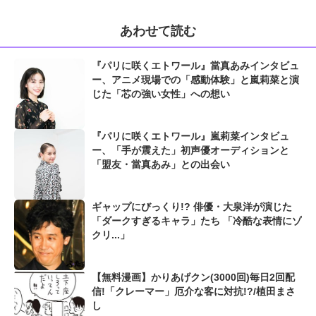
あわせて読む
『パリに咲くエトワール』當真あみインタビュ
ー、アニメ現場での「感動体験」と嵐莉菜と演
じた「芯の強い女性」への想い
『パリに咲くエトワール』嵐莉菜インタビュ
ー、「手が震えた」初声優オーディションと
「盟友・當真あみ」との出会い
ギャップにびっくり!? 俳優・大泉洋が演じた
「ダークすぎるキャラ」たち 「冷酷な表情にゾ
クリ...」
【無料漫画】かりあげクン(3000回)毎日2回配
信!「クレーマー」厄介な客に対抗!?/植田まさ
し