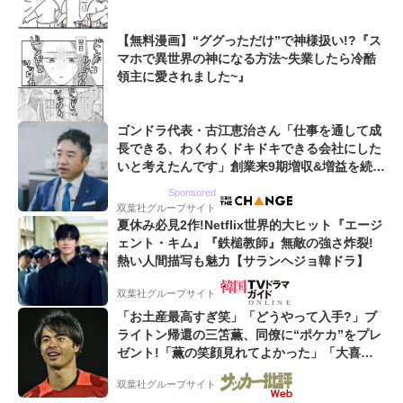
【無料漫画】“ググっただけ”で神様扱い!?『ス
マホで異世界の神になる方法~失業したら冷酷
領主に愛されました~』
ゴンドラ代表・古江恵治さん「仕事を通して成
長できる、わくわくドキドキできる会社にした
いと考えたんです」創業来9期増収&増益を続け
るWebマーケティング会社のアイデンティティ
Sponsored
双葉社グループサイト
夏休み必見2作!Netflix世界的大ヒット『エージ
ェント・キム』『鉄槌教師』無敵の強さ炸裂!
熱い人間描写も魅力【サランヘジョ韓ドラ】
双葉社グループサイト
「お土産最高すぎ笑」「どうやって入手?」ブ
ライトン帰還の三笘薫、同僚に“ポケカ”をプレ
ゼント!「薫の笑顔見れてよかった」「大喜び
のリュテル可愛すぎ」
双葉社グループサイト