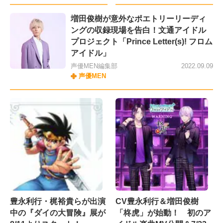
増田俊樹が意外なポエトリーリーディ
ングの収録現場を告白！文通アイドル
プロジェクト「Prince Letter(s)! フロム
アイドル」
声優MEN編集部
2022.09.09
声優MEN
豊永利行・梶裕貴らが出演
CV豊永利行＆増田俊樹
中の『ダイの大冒険』展が
「柊虎」が始動！ 初のア