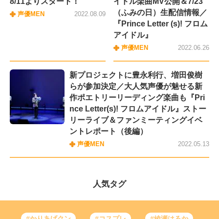
8/11よりスタート！
イドル楽曲MV公開＆7/23
（ふみの日）生配信情報／
声優MEN
2022.08.09
『Prince Letter (s)! フロム
アイドル』
声優MEN
2022.06.26
新プロジェクトに豊永利行、増田俊樹
らが参加決定／大人気声優が魅せる新
作ポエトリーリーディング楽曲も『Pri
nce Letter(s)! フロムアイドル』ストー
リーライブ＆ファンミーティングイベ
ントレポート（後編）
声優MEN
2022.05.13
人気タグ
#かりあげクン
#コスプレ
#綾瀬はるか