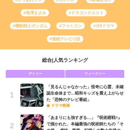
#長澤まさみ
#ドラゴンクエスト
#機動戦士ガンダム
#ファミコン
#月9ドラマ
#連続テレビ小説
総合
|
人気ランキング
デイリー
ウィークリー
「見るんじゃなかった」怪奇に心霊、未確
認生命体まで…昭和キッズを震え上がらせ
た「恐怖のテレビ番組」
ドラマ映画
「あまりにも強すぎる…」『呪術廻戦≡』
で描かれた、本編最強の呪術師たちの「そ