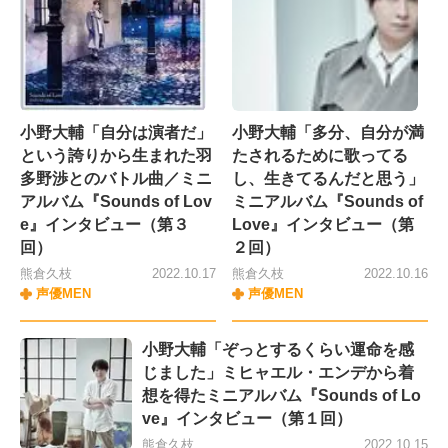
小野大輔「自分は演者だ」
小野大輔「多分、自分が満
という誇りから生まれた羽
たされるために歌ってる
多野渉とのバトル曲／ミニ
し、生きてるんだと思う」
アルバム『Sounds of Lov
ミニアルバム『Sounds of
e』インタビュー（第３
Love』インタビュー（第
回）
２回）
熊倉久枝
2022.10.17
熊倉久枝
2022.10.16
声優MEN
声優MEN
小野大輔「ぞっとするくらい運命を感
じました」ミヒャエル・エンデから着
想を得たミニアルバム『Sounds of Lo
ve』インタビュー（第１回）
熊倉久枝
2022.10.15