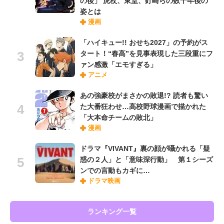
の後」 虎杖、東堂、釘崎らの数十年後の
姿とは
漫画
「ハイキュー!! おせち2027」の予約がス
タート！“春高”を見事表現した三段重にフ
ァン感激「エモすぎる」
アニメ
あの強豪校がまさかの敗退!? 読者も驚い
た大番狂わせ…高校野球漫画で描かれた
「大本命チームの敗北」
漫画
ドラマ『VIVANT』裏の顔が囁かれる「疑
惑の２人」と「意味深行動」 第１シーズ
ンでの言動もカギに…
ドラマ映画
ランキング一覧