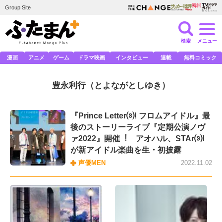
Group Site
検索
メニュー
漫画
アニメ
ゲーム
ドラマ映画
インタビュー
連載
無料コミック
豊永利行
（とよながとしゆき）
『Prince Letter⒮! フロムアイドル』最
後のストーリーライブ『定期公演ノヴ
ァ2022』開催︕ アオハル、STAr⒮!
が新アイドル楽曲を⽣・初披露
声優MEN
2022.11.02