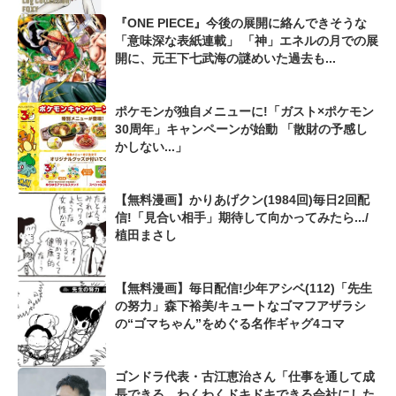
『ONE PIECE』今後の展開に絡んできそうな
「意味深な表紙連載」 「神」エネルの月での展
開に、元王下七武海の謎めいた過去も...
ポケモンが独自メニューに!「ガスト×ポケモン
30周年」キャンペーンが始動 「散財の予感し
かしない...」
【無料漫画】かりあげクン(1984回)毎日2回配
信!「見合い相手」期待して向かってみたら.../
植田まさし
【無料漫画】毎日配信!少年アシベ(112)「先生
の努力」森下裕美/キュートなゴマフアザラシ
の“ゴマちゃん”をめぐる名作ギャグ4コマ
ゴンドラ代表・古江恵治さん「仕事を通して成
長できる、わくわくドキドキできる会社にした