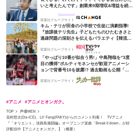
いと考えたんです」創業来9期増収&増益を続け
るWebマーケティング会社のアイデンティティ
Sponsored
双葉社グループサイト
キム・テリが田舎の小学校で生徒に演劇指導!
『放課後テリ先生』子どもたちのひたむきさと
過疎問題の深刻さを伝えるバラエティ【韓流談
義fromソウル】
双葉社グループサイト
「やっぱり10番が似合う男!」中島翔哉を“3度
目の獲得”ポルティモネンセが歓迎アニメーシ
ョンで背番号10を披露!? 過去動画も公開「幸
せだね〜」「爽やかイケメン」
双葉社グループサイト
#アニメ
#アニメとオンガク。
TOP
声優MEN
花村想太(Da-iCE)、Lil’ Fang(FAKY)からのコメント到着！ TVアニメ
『「オリエント」淡路島激闘編』オープニング楽曲「Break it down」が好
評配信中【アニメとオンガク。】（概要）