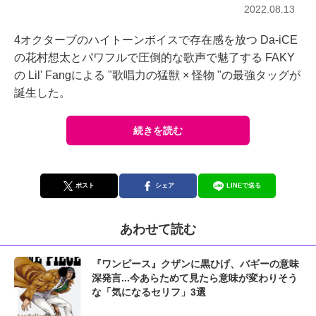
2022.08.13
4オクターブのハイトーンボイスで存在感を放つ Da-iCE
の花村想太とパワフルで圧倒的な歌声で魅了する FAKY
の Lil' Fangによる "歌唱力の猛獣 × 怪物 "の最強タッグが
誕生した。
続きを読む
ポスト
シェア
LINEで送る
あわせて読む
『ワンピース』クザンに黒ひげ、バギーの意味
深発言...今あらためて見たら意味が変わりそう
な「気になるセリフ」3選