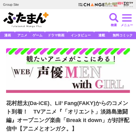
Group Site
検索
メニュー
漫画
アニメ
ゲーム
ドラマ映画
インタビュー
連載
無料コミック
花村想太(Da-iCE)、Lil’ Fang(FAKY)からのコメン
ト到着！ TVアニメ『「オリエント」淡路島激闘
編』オープニング楽曲「Break it down」が好評配
信中【アニメとオンガク。】