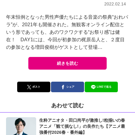
2022.02.14
年末恒例となった男性声優たちによる音楽の祭典“おれパ
ラ”が、2021年も開催された。無観客オンライン配信と
いう形であっても、あのワクワクする“お祭り感”は健
在！ DAY1には、今回が初参加の梶原岳人と、２度目
の参加となる増田俊樹がゲストとして登場…
続きを読む
ポスト
シェア
LINEで送る
あわせて読む
生粋アニオタ・田口尚平が激推し!粒揃いの春
アニメ「観て損なし!」の良作たち【アニメ最
強番付2026春・番外編】