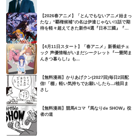
【2026春アニメ】「とんでもないアニメ始まっ
たな」“覇権候補”の名は伊達じゃない!1話で期
待を軽々超えてきた新作4選『日本三國』『あ
かね噺』『黄泉のツガイ』も
【4月11日スタート】「春アニメ」新番組チェ
ック 声優情報がいまだシークレット『一畳間ま
んきつ暮らし!』も...
【無料漫画】かりあげクン(2027回)毎日2回配
信!「棚」軽い気持ちでお願いしたら.../植田ま
さし
【無料漫画】競馬4コマ『馬なりde SHOW』役
者の道