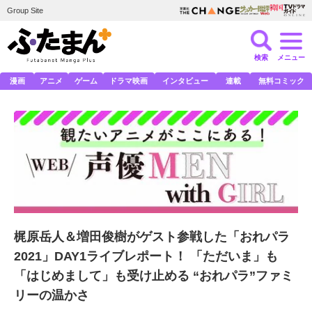
Group Site
検索
メニュー
漫画
アニメ
ゲーム
ドラマ映画
インタビュー
連載
無料コミック
梶原岳人＆増田俊樹がゲスト参戦した「おれパラ
2021」DAY1ライブレポート！ 「ただいま」も
「はじめまして」も受け止める “おれパラ”ファミ
リーの温かさ