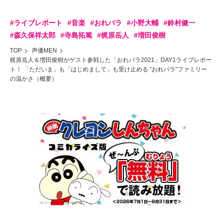
#ライブレポート
#音楽
#おれパラ
#小野大輔
#鈴村健一
#森久保祥太郎
#寺島拓篤
#梶原岳人
#増田俊樹
TOP
声優MEN
梶原岳人＆増田俊樹がゲスト参戦した「おれパラ2021」DAY1ライブレポー
ト！ 「ただいま」も「はじめまして」も受け止める “おれパラ”ファミリー
の温かさ（概要）