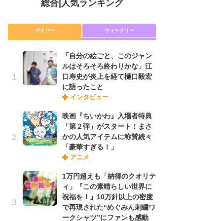
総合
|
人気ランキング
デイリー
ウィークリー
「自分の絵ごと、このジャン
放
ルはそろそろ終わりかな」江
ム
口寿史が炎上を経て樋口毅宏
「
に語ったこと
「
インタビュー
映画『ちいかわ』入場者特典
木
「第２弾」がスタート！まさ
シ
かの人気アイテムに称賛続々
「
「豪華すぎる！」
ル
アニメ
ム
さ
1万円超えも「納得のクオリテ
ス
ィ」『この素晴らしい世界に
祝福を！』10万針以上の密度
で再現された“めぐみん刺繍ワ
舞
ークシャツ”にファンも感動
編