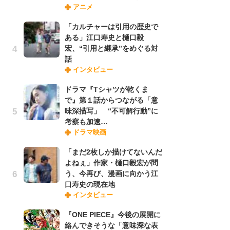
アニメ
禁
「
「カルチャーは引用の歴史で
連
ある」江口寿史と樋口毅
宏、“引用と継承”をめぐる対
話
「
インタビュー
ル
口
ドラマ『Tシャツが乾くま
に
で』第１話からつながる「意
味深描写」 “不可解行動”に
考察も加速…
【
ドラマ映画
ー
完
「まだ2枚しか描けてないんだ
ー
よねぇ」作家・樋口毅宏が問
う、今再び、漫画に向かう江
口寿史の現在地
フ
インタビュー
ー
“
『ONE PIECE』今後の展開に
に
絡んできそうな「意味深な表
か