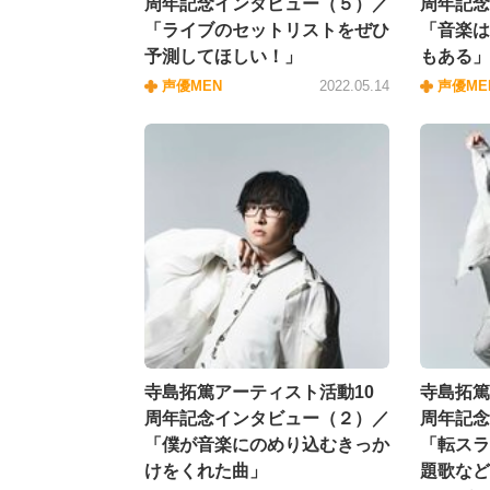
周年記念インタビュー（５）／
周年記念
「ライブのセットリストをぜひ
「音楽は
予測してほしい！」
もある」
声優MEN
2022.05.14
声優ME
寺島拓篤アーティスト活動10
寺島拓篤
周年記念インタビュー（２）／
周年記念
「僕が音楽にのめり込むきっか
「転スラ
けをくれた曲」
題歌など