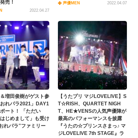
発売！
声優MEN
2022.04.07
N
2022.04.27
＆増田俊樹がゲスト参
【うたプリ マジLOVELIVE】S
おれパラ2021」DAY1
T☆RISH、QUARTET NIGH
ポート！ 「ただい
T、HE★VENSの人気声優陣が
はじめまして」も受け
最高のパフォーマンスを披露
“おれパラ”ファミリー
『うたの☆プリンスさまっ♪ マ
ジLOVELIVE 7th STAGE』ラ