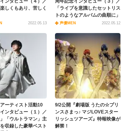
インタビュー（４）／
周年記念インタビュー（３）／
楽しくもあり、苦しく
「ライブを意識したセットリス
トのようなアルバムの曲順に」
N
2022.05.13
声優MEN
2022.05.12
アーティスト活動10
9/2公開『劇場版 うたの☆プリ
インタビュー（１）／
ンスさまっ♪ マジLOVEスター
」「ウルトラマン」主
リッシュツアーズ』特報映像が
を収録した豪華ベスト
解禁！