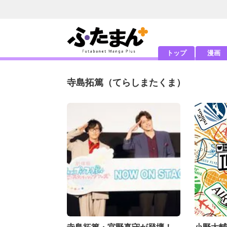
トップ
漫画
寺島拓篤
（てらしまたくま）