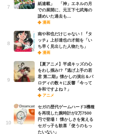
紙連載」 「神」エネルの月
での展開に、元王下七武海の
謎めいた過去も…
『O
漫画
絡
紙
南や和也だけじゃない！『タ
で
ッチ』上杉達也の才能を「い
謎
ち早く見出した人物たち」
漫画
劇
【夏アニメ】平成キッズの心
け
をわし掴み!?『逃げ上手の若
「
君 第二期』懐かしの演出＆パ
れ
ロディの数々に反響「今って
令和ですよね？」
アニメ
ナ
リ
セガの歴代ゲームハード3機種
イ
を再現した腕時計が2万7500
味
円で登場！ 懐かしさを覚える
フ
セガっ子も歓喜「使うのもっ
ち
たいない」