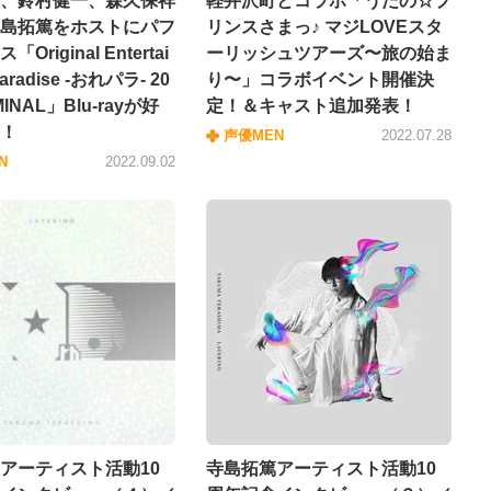
、鈴村健一、森久保祥
軽井沢町とコラボ「うたの☆プ
島拓篤をホストにパフ
リンスさまっ♪ マジLOVEスタ
Original Entertai
ーリッシュツアーズ〜旅の始ま
aradise -おれパラ- 20
り〜」コラボイベント開催決
MINAL」Blu-rayが好
定！＆キャスト追加発表！
！
声優MEN
2022.07.28
N
2022.09.02
アーティスト活動10
寺島拓篤アーティスト活動10