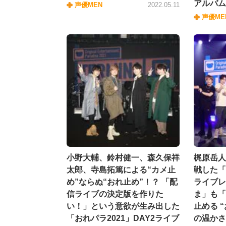
アルバム
声優MEN
2022.05.11
声優ME
小野大輔、鈴村健一、森久保祥
梶原岳人
太郎、寺島拓篤による“カメ止
戦した「
め”ならぬ“おれ止め”！？ 「配
ライブレ
信ライブの決定版を作りた
ま」も「
い！」という意欲が生み出した
止める 
「おれパラ2021」DAY2ライブ
の温かさ