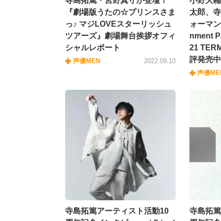
寺島拓篤・宮野真守が登壇！
小野大輔
『劇場版うたの☆プリンスさま
太郎、寺
っ♪ マジLOVEスターリッシュ
ォーマンス「
ツアーズ』劇場舞台挨拶オフィ
nment P
シャルレポート
21 TER
評発売中
声優MEN
2022.09.10
声優ME
寺島拓篤アーティスト活動10
寺島拓篤