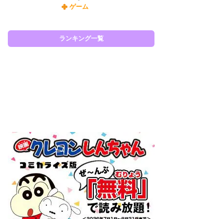
ゲーム
令
た!
前
ランキング一覧
ト
ド
ラン