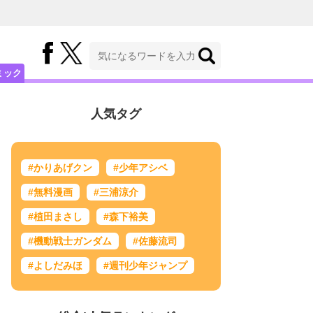
ミック
人気タグ
#かりあげクン
#少年アシベ
#無料漫画
#三浦涼介
#植田まさし
#森下裕美
#機動戦士ガンダム
#佐藤流司
#よしだみほ
#週刊少年ジャンプ