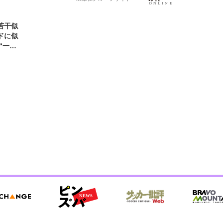
若干似
ドに似
“一人
元気を