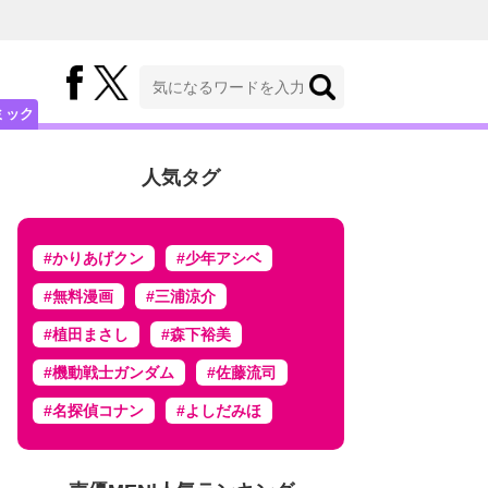
ミック
人気タグ
#かりあげクン
#少年アシベ
#無料漫画
#三浦涼介
#植田まさし
#森下裕美
#機動戦士ガンダム
#佐藤流司
#名探偵コナン
#よしだみほ