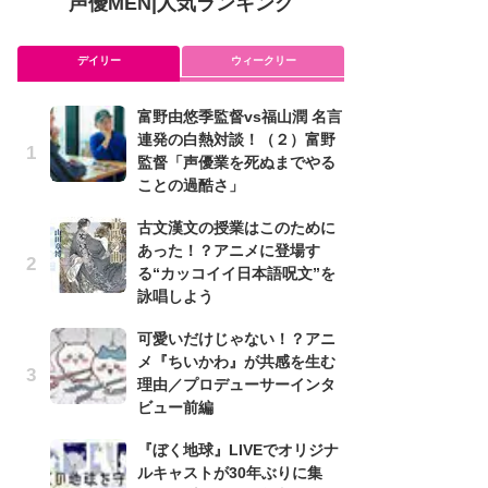
声優MEN
|
人気ランキング
デイリー
ウィークリー
富野由悠季監督vs福山潤 名言
ア
連発の白熱対談！（２）富野
を
監督「声優業を死ぬまでやる
作
ことの過酷さ」
ン
古文漢文の授業はこのために
可
あった！？アニメに登場す
メ
る“カッコイイ日本語呪文”を
理
詠唱しよう
ビ
可愛いだけじゃない！？アニ
み
メ『ちいかわ』が共感を生む
た
理由／プロデューサーインタ
鼻
ビュー前編
バ
『ぼく地球』LIVEでオリジナ
懐
ルキャストが30年ぶりに集
ト