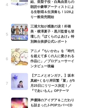
結、亜梨子役・白鳥由里らの
の
朗読や豪華アーティストによ
る生歌唱＆生演奏も！1/28よ
ト
り一般発売開始
の
信
三浦大知が感激の涙！朴璐
ダー
美・横澤夏子・黒川監督も登
P
壇した『ぼくらのよあけ』特
別舞台挨拶公式レポート
古
あ
アニメ『ちいかわ』を「時代
る
を超えて多くの人に愛される
詠
作品に」／プロデューサーイ
ンタビュー後編
『
幸
【アニメとオンガク。】坂本
ー
真綾×くるり岸田繁「菫」が5
な
月25日にリリース決定！／
前
『であいもん』OPテーマ
１
声優陣のアイデア＆こだわり
ザ
も詰まったJ-POPカバーCD
ま