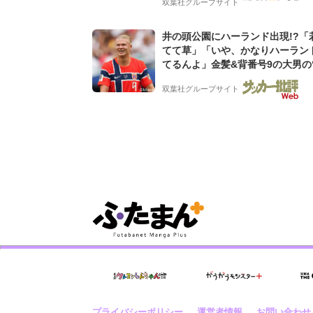
双葉社グループサイト
井の頭公園にハーランド出現!?「
てて草」「いや、かなりハーラン
てるんよ」金髪&背番号9の大男の
バイキング・ロー”映像が話題!「
双葉社グループサイト
もらった」
プライバシーポリシー
運営者情報
お問い合わせ