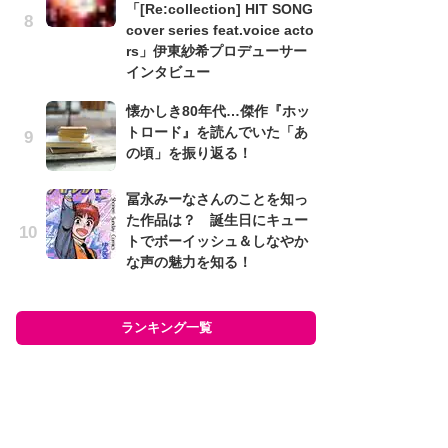
「[Re:collection] HIT SONG
『
cover series feat.voice acto
ま
rs」伊東紗希プロデューサー
ュ
インタビュー
ュ
回
懐かしき80年代…傑作『ホッ
トロード』を読んでいた「あ
「
の頃」を振り返る！
の
ー
冨永みーなさんのことを知っ
ュ
た作品は？ 誕生日にキュー
トでボーイッシュ＆しなやか
荒
な声の魅力を知る！
「
て
『R
D
ランキング一覧
ム
ラン