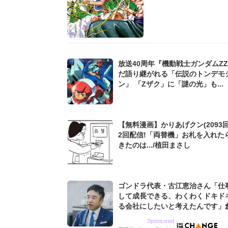
放送40周年『機動戦士ガンダムZ
だ語り継がれる「伝説のトンデモ
ン」 「Zザク」に「謎の光」も...
【無料漫画】かりあげクン(2093回
2回配信!「両替機」お札を入れた
きたのは.../植田まさし
ゴンドラ代表・古江恵治さん「仕
して成長できる、わくわくドキド
る会社にしたいと考えたんです」
9期増収&増益を続けるWebマー
Sponsored
グ会社のアイデンティティ