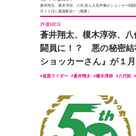
蒼井翔太、榎木淳弥、八代 拓ら人気声優がショッカー戦
月１１日に最速配信！（概要）
声優MEN
蒼井翔太、榎木淳弥、八
闘員に！？ 悪の秘密結
ショッカーさん』が１月
#仮面ライダー
#蒼井翔太
#榎木淳弥
#八代拓