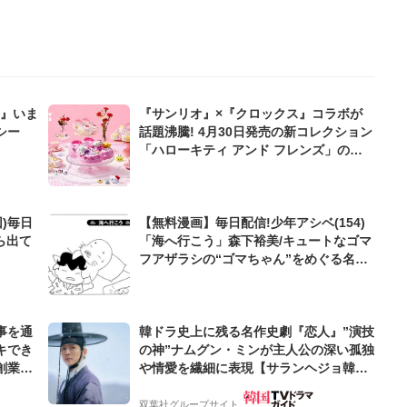
Z』いま
『サンリオ』×『クロックス』コラボが
シー
話題沸騰! 4月30日発売の新コレクション
「ハローキティ アンド フレンズ」の全
貌にファン歓喜「親子でお揃いにした
い」
)毎日
【無料漫画】毎日配信!少年アシベ(154)
ら出て
「海へ行こう」森下裕美/キュートなゴマ
フアザラシの“ゴマちゃん”をめぐる名作
ギャグ4コマ
事を通
韓ドラ史上に残る名作史劇『恋人』”演技
キでき
の神”ナムグン・ミンが主人公の深い孤独
創業来
や情愛を繊細に表現【サランヘジョ韓ド
ケティン
ラ】
双葉社グループサイト