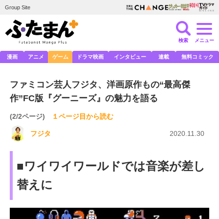
Group Site
検索
メニュー
漫画
アニメ
ゲーム
ドラマ映画
インタビュー
連載
無料コミック
ファミコン芸人フジタ、洋画原作もの“最高傑
作”FC版『グーニーズ』の魅力を語る
(2/2ページ)
１ページ目から読む
フジタ
2020.11.30
■ワイワイワールドでは音楽が差し
替えに