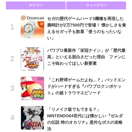
デイリー
ウィークリー
セガの歴代ゲームハード3機種を再現した
腕時計が2万7500円で登場！ 懐かしさを覚
えるセガっ子も歓喜「使うのもったいな
い」
パワプロ最新作「栄冠ナイン」が「歴代最
高」といえる面白さだった理由 ファンに
こそ味わってほしい新要素
「これ野球ゲームだよね…？」バッドエン
ドがハードすぎる『パワプロクンポケッ
ト』の超トラウマエピソード
「リメイク版でもできる？」
NINTENDO64世代には懐かしい『ゼルダ
の伝説 時のオカリナ』意外なボスの攻略
法