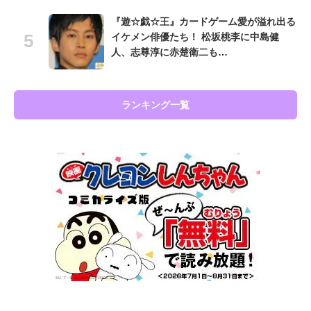
『遊☆戯☆王』カードゲーム愛が溢れ出る
イケメン俳優たち！ 松坂桃李に中島健
人、志尊淳に赤楚衛二も…
ランキング一覧