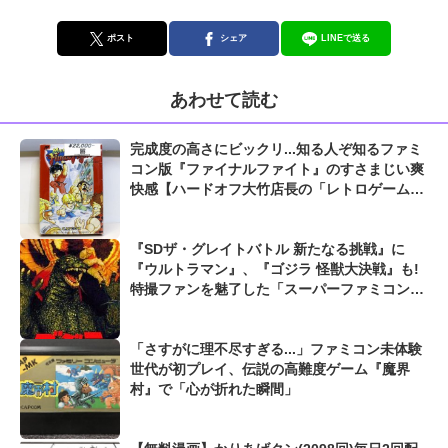
ポスト
シェア
LINEで送る
あわせて読む
完成度の高さにビックリ...知る人ぞ知るファミ
コン版『ファイナルファイト』のすさまじい爽
快感【ハードオフ大竹店長の「レトロゲームち
ょっといい話」】
『SDザ・グレイトバトル 新たなる挑戦』に
『ウルトラマン』、『ゴジラ 怪獣大決戦』も!
特撮ファンを魅了した「スーパーファミコンの
神ゲー」
「さすがに理不尽すぎる...」ファミコン未体験
世代が初プレイ、伝説の高難度ゲーム『魔界
村』で「心が折れた瞬間」