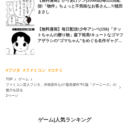
【無料漫画】かりあげクン(2098回)毎日2回配
信!「物件」ちょっと不気味なお客さん...?/植田
まさし
【無料漫画】毎日配信!少年アシベ(156)「チッ
トちゃんの贈り物」森下裕美/キュートなゴマフ
アザラシの“ゴマちゃん”をめぐる名作ギャグ4
コマ
#フジタ
#ファミコン
#コナミ
TOP
ゲーム
ファミコン芸人フジタ、洋画原作もの“最高傑作”FC版『グーニーズ』の
魅力を語る
2ページ
ゲーム
|
人気ランキング