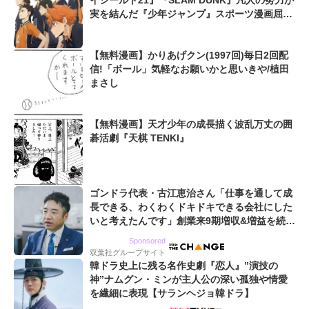
実を結んだ『少年ジャンプ』スポーツ漫画屈指
の爽快シーン
【無料漫画】かりあげクン(1997回)毎日2回配
信!「ボール」気軽なお願いかと思いきや/植田
まさし
【無料漫画】天才少年の成長描く波乱万丈の囲
碁活劇『天棋 TENKI』
ゴンドラ代表・古江恵治さん「仕事を通して成
長できる、わくわくドキドキできる会社にした
いと考えたんです」創業来9期増収&増益を続け
るWebマーケティング会社のアイデンティティ
Sponsored
双葉社グループサイト
韓ドラ史上に残る名作史劇『恋人』”演技の
神”ナムグン・ミンが主人公の深い孤独や情愛
を繊細に表現【サランヘジョ韓ドラ】