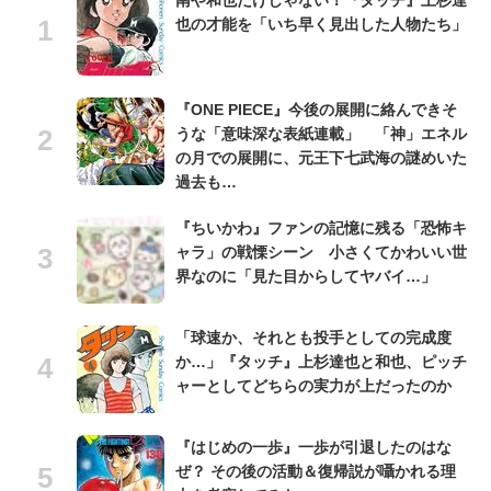
也の才能を「いち早く見出した人物たち」
『ONE PIECE』今後の展開に絡んできそ
うな「意味深な表紙連載」 「神」エネル
の月での展開に、元王下七武海の謎めいた
過去も…
『ちいかわ』ファンの記憶に残る「恐怖キ
ャラ」の戦慄シーン 小さくてかわいい世
界なのに「見た目からしてヤバイ…」
「球速か、それとも投手としての完成度
か…」『タッチ』上杉達也と和也、ピッチ
ャーとしてどちらの実力が上だったのか
『はじめの一歩』一歩が引退したのはな
ぜ？ その後の活動＆復帰説が囁かれる理