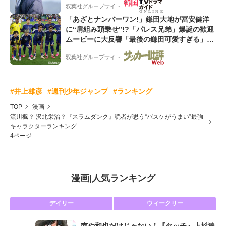
双葉社グループサイト
「あざとナンバーワン!」鎌田大地が冨安健洋
に“肩組み頭乗せ”!?「パレス兄弟」爆誕の歓迎
ムービーに大反響「最後の鎌田可愛すぎる」
「粋にも程がある!」
双葉社グループサイト
#井上雄彦
#週刊少年ジャンプ
#ランキング
TOP
漫画
流川楓？ 沢北栄治？『スラムダンク』読者が思う“バスケがうまい”最強
キャラクターランキング
4ページ
漫画
|
人気ランキング
デイリー
ウィークリー
南や和也だけじゃない！『タッチ』上杉達