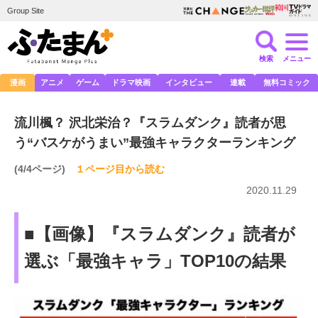
Group Site
検索
メニュー
漫画
アニメ
ゲーム
ドラマ映画
インタビュー
連載
無料コミック
流川楓？ 沢北栄治？『スラムダンク』読者が思
う“バスケがうまい”最強キャラクターランキング
(4/4ページ)
１ページ目から読む
2020.11.29
■【画像】『スラムダンク』読者が
選ぶ「最強キャラ」TOP10の結果