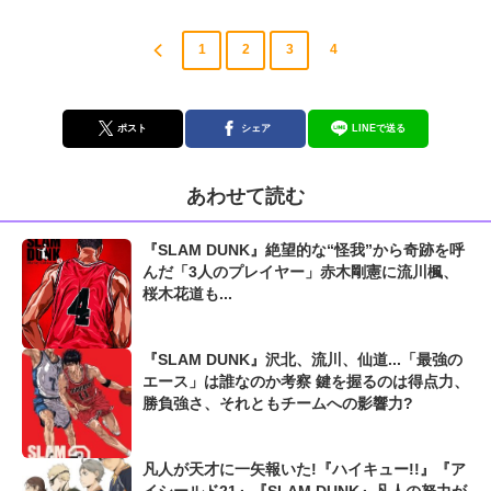
1
2
3
4
ポスト
シェア
LINEで送る
あわせて読む
『SLAM DUNK』絶望的な“怪我”から奇跡を呼
んだ「3人のプレイヤー」赤木剛憲に流川楓、
桜木花道も...
『SLAM DUNK』沢北、流川、仙道...「最強の
エース」は誰なのか考察 鍵を握るのは得点力、
勝負強さ、それともチームへの影響力?
凡人が天才に一矢報いた!『ハイキュー!!』『ア
イシールド21』『SLAM DUNK』凡人の努力が