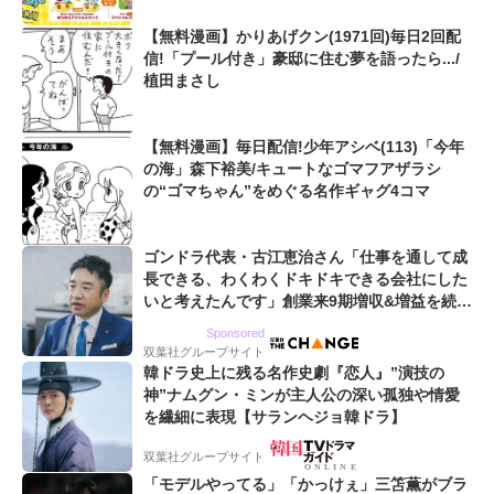
【無料漫画】かりあげクン(1971回)毎日2回配
信!「プール付き」豪邸に住む夢を語ったら.../
植田まさし
【無料漫画】毎日配信!少年アシベ(113)「今年
の海」森下裕美/キュートなゴマフアザラシ
の“ゴマちゃん”をめぐる名作ギャグ4コマ
ゴンドラ代表・古江恵治さん「仕事を通して成
長できる、わくわくドキドキできる会社にした
いと考えたんです」創業来9期増収&増益を続け
るWebマーケティング会社のアイデンティティ
Sponsored
双葉社グループサイト
韓ドラ史上に残る名作史劇『恋人』”演技の
神”ナムグン・ミンが主人公の深い孤独や情愛
を繊細に表現【サランヘジョ韓ドラ】
双葉社グループサイト
「モデルやってる」「かっけぇ」三笘薫がブラ