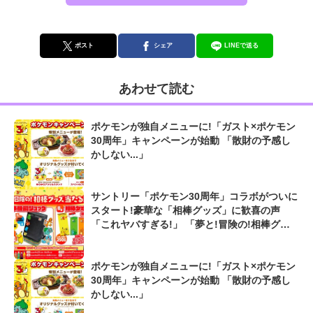
ポスト
シェア
LINEで送る
あわせて読む
ポケモンが独自メニューに!「ガスト×ポケモン
30周年」キャンペーンが始動 「散財の予感し
かしない...」
サントリー「ポケモン30周年」コラボがついに
スタート!豪華な「相棒グッズ」に歓喜の声
「これヤバすぎる!」 「夢と!冒険の!相棒グッ
ズが当たる!キャンペーン」は5/31まで
ポケモンが独自メニューに!「ガスト×ポケモン
30周年」キャンペーンが始動 「散財の予感し
かしない...」