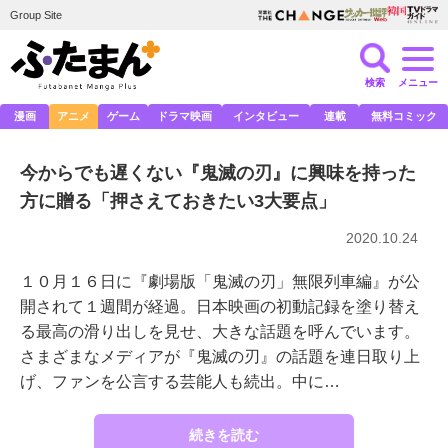
Group Site
検索
メニュー
漫画
アニメ
ゲーム
ドラマ映画
インタビュー
連載
無料コミック
今からでも遅くない『鬼滅の刃』に興味を持った
方に贈る「押さえておきたい3大要点」
2020.10.24
１０月１６日に『劇場版「鬼滅の刃」無限列車編』が公
開されて１週間が経過。日本映画の初動記録を塗り替え
る最高の滑り出しを見せ、大きな話題を呼んでいます。
さまざまなメディアが『鬼滅の刃』の話題を連日取り上
げ、ファンを公言する芸能人も続出。中に…
続きを読む