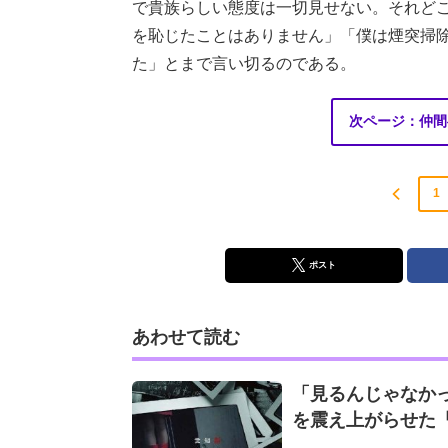
で貴族らしい態度は一切見せない。それど
を恥じたことはありません」「僕は煙突掃
た」とまで言い切るのである。
次ページ：仲間
1
ポスト
あわせて読む
「見るんじゃなかっ
を震え上がらせた