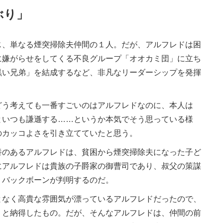
ぶり」
、単なる煙突掃除夫仲間の１人。だが、アルフレドは困
に嫌がらせをしてくる不良グループ「オオカミ団」に立ち
黒い兄弟」を結成するなど、非凡なリーダーシップを発揮
う考えても一番すごいのはアルフレドなのに、本人は
といつも謙遜する……というか本気でそう思っている様
のカッコよさを引き立てていたと思う。
のあるアルフレドは、貧困から煙突掃除夫になった子ど
にアルフレドは貴族の子爵家の御曹司であり、叔父の策謀
うバックボーンが判明するのだ。
なく高貴な雰囲気が漂っているアルフレドだったので、
」と納得したもの。だが、そんなアルフレドは、仲間の前