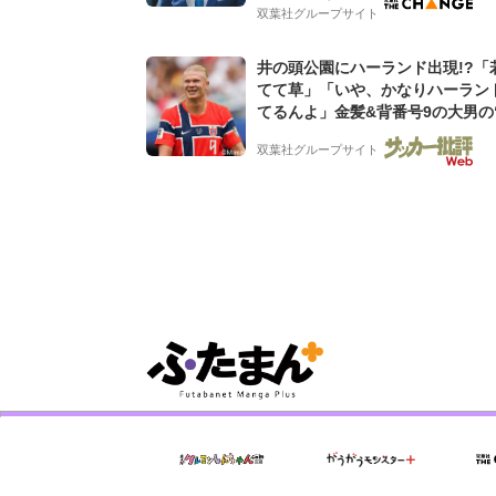
グ会社のアイデンティティ
双葉社グループサイト
井の頭公園にハーランド出現!?「
てて草」「いや、かなりハーラン
てるんよ」金髪&背番号9の大男の
バイキング・ロー”映像が話題!「
双葉社グループサイト
もらった」