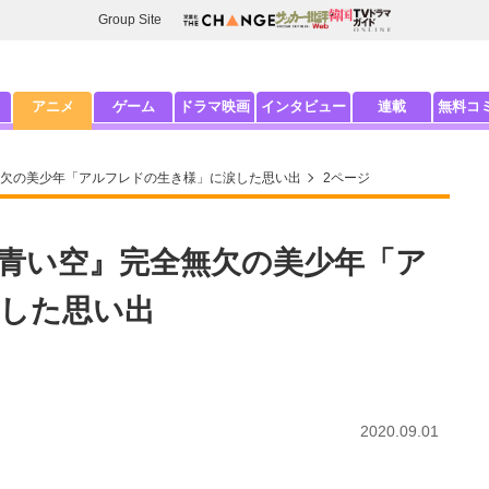
Group Site
アニメ
ゲーム
ドラマ映画
インタビュー
連載
無料コ
欠の美少年「アルフレドの生き様」に涙した思い出
2ページ
青い空』完全無欠の美少年「ア
した思い出
2020.09.01