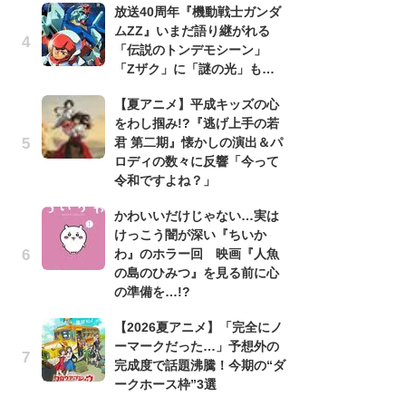
放送40周年『機動戦士ガンダ
ムZZ』いまだ語り継がれる
1
「伝説のトンデモシーン」
ィ
「Zザク」に「謎の光」も…
祝
で
【夏アニメ】平成キッズの心
ー
をわし掴み!?『逃げ上手の若
君 第二期』懐かしの演出＆パ
劇
ロディの数々に反響「今って
け
令和ですよね？」
「
れ
かわいいだけじゃない…実は
けっこう闇が深い『ちいか
映
わ』のホラー回 映画『人魚
「
の島のひみつ』を見る前に心
か
の準備を…!?
「
【2026夏アニメ】「完全にノ
「
ーマークだった…」予想外の
『
完成度で話題沸騰！今期の“ダ
2
ークホース枠”3選
ト
ッ