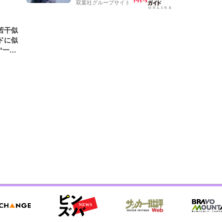
双葉社グループサイト
若干似
ドに似
“一人
元気を