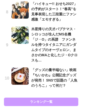
「ハイキュー!! おせち2027」
の予約がスタート！“春高”を
「
見事表現した三段重にファン
2
感激「エモすぎる」
戦
ァ
木星帰りの天才パプテマス・
入
シロッコが生んだMS名機
「ジ・O」の系譜 ファンネ
「
ルを持つタイタニアにガンダ
ン
ムタイプのオーヴェロン、ま
た
さかのMAと化したジ・Oクロ
「
スも…
ー
「グッズの量半端ない」映画
ガ
『ちいかわ』公開記念グッズ
ナ
が発売！ SNSで話題の「人魚
社
のうろこ」って何だ？
危
も…
ランキング一覧
ラン