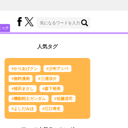
ミック
人気タグ
#かりあげクン
#少年アシベ
#無料漫画
#三浦涼介
#植田まさし
#森下裕美
#機動戦士ガンダム
#佐藤流司
#よしだみほ
#江口寿史