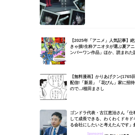
【2025年「アニメ」人気記事】
きゃ損!生粋アニオタが選ぶ夏ア
ンバーワン作品」ほか、読まれた
スト3!
【無料漫画】かりあげクン(1765回
配信!「新居」「花びん」家に招
ので.../植田まさし
ゴンドラ代表・古江恵治さん「仕
して成長できる、わくわくドキド
る会社にしたいと考えたんです」
9期増収&増益を続けるWebマー
Sponsored