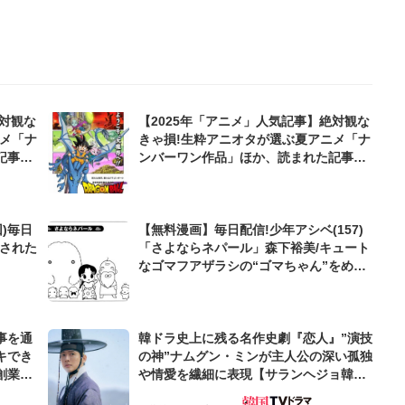
絶対観な
【2025年「アニメ」人気記事】絶対観な
ニメ「ナ
きゃ損!生粋アニオタが選ぶ夏アニメ「ナ
記事ベ
ンバーワン作品」ほか、読まれた記事ベ
スト3!
)毎日
【無料漫画】毎日配信!少年アシベ(157)
待された
「さよならネパール」森下裕美/キュート
なゴマフアザラシの“ゴマちゃん”をめぐ
る名作ギャグ4コマ
事を通
韓ドラ史上に残る名作史劇『恋人』”演技
キでき
の神”ナムグン・ミンが主人公の深い孤独
創業来
や情愛を繊細に表現【サランヘジョ韓ド
ケティン
ラ】