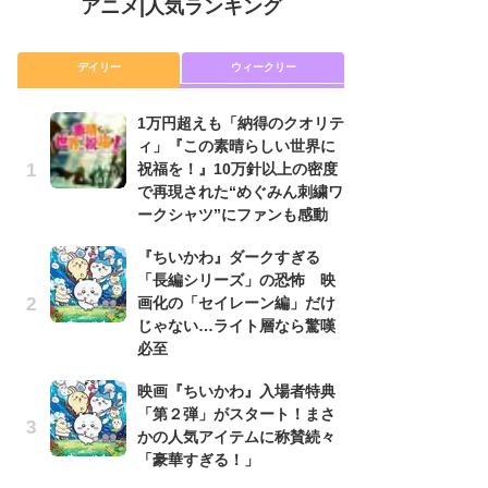
アニメ
|
人気ランキング
デイリー
ウィークリー
1万円超えも「納得のクオリテ
放
ィ」『この素晴らしい世界に
ム
祝福を！』10万針以上の密度
「
で再現された“めぐみん刺繍ワ
「
ークシャツ”にファンも感動
木
『ちいかわ』ダークすぎる
シ
「長編シリーズ」の恐怖 映
「
画化の「セイレーン編」だけ
ル
じゃない…ライト層なら驚嘆
ム
必至
さ
ス
映画『ちいかわ』入場者特典
「第２弾」がスタート！まさ
【
かの人気アイテムに称賛続々
ー
「豪華すぎる！」
完
ー