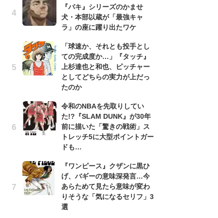
『バキ』シリーズのかませ
『
犬・本部以蔵が「最強キャ
残
ラ」の座に躍り出たワケ
ー
な
「球速か、それとも投手とし
イ
ての完成度か…」『タッチ』
上杉達也と和也、ピッチャー
『
としてどちらの実力が上だっ
に
たのか
も
を
令和のNBAを先取りしてい
役
た!?『SLAM DUNK』が30年
前に描いた「驚きの戦術」ス
ア
トレッチ5に大型ポイントガー
ー
ドも…
場
ァ
『ワンピース』クザンに黒ひ
げ、バギーの意味深発言…今
努
あらためて見たら意味が変わ
ジ
りそうな「気になるセリフ」3
鬼
選
の