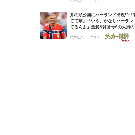
井の頭公園にハーランド出現!?「
てて草」「いや、かなりハーラン
てるんよ」金髪&背番号9の大男の
バイキング・ロー”映像が話題!「
双葉社グループサイト
もらった」