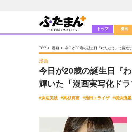
トップ
漫画
TOP
漫画
今日が20歳の誕生日『わたどう』で躍進
漫画
今日が20歳の誕生日『
輝いた「漫画実写化ドラ
#浜辺美波
#高杉真宙
#池田エライザ
#横浜流星