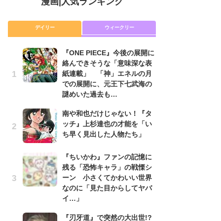
漫画
|
人気ランキング
デイリー
ウィークリー
『ONE PIECE』今後の展開に
舞
絡んできそうな「意味深な表
編
紙連載」 「神」エネルの月
禁
での展開に、元王下七武海の
「
謎めいた過去も…
連
南や和也だけじゃない！『タ
令
ッチ』上杉達也の才能を「い
た!
ち早く見出した人物たち」
前
ト
ド
『ちいかわ』ファンの記憶に
残る「恐怖キャラ」の戦慄シ
『O
ーン 小さくてかわいい世界
絡
なのに「見た目からしてヤバ
紙
イ…」
で
謎
『刃牙道』で突然の大出世!?