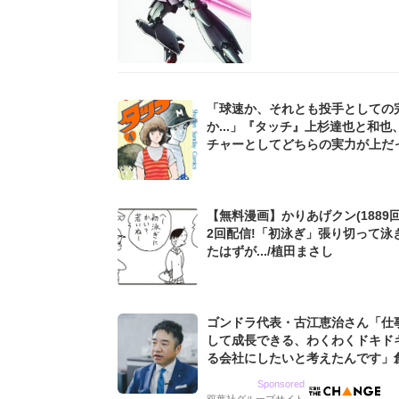
「球速か、それとも投手としての
か...」『タッチ』上杉達也と和也
チャーとしてどちらの実力が上だ
か
【無料漫画】かりあげクン(1889回
2回配信!「初泳ぎ」張り切って泳
たはずが.../植田まさし
ゴンドラ代表・古江恵治さん「仕
して成長できる、わくわくドキド
る会社にしたいと考えたんです」
9期増収&増益を続けるWebマー
Sponsored
グ会社のアイデンティティ
双葉社グループサイト