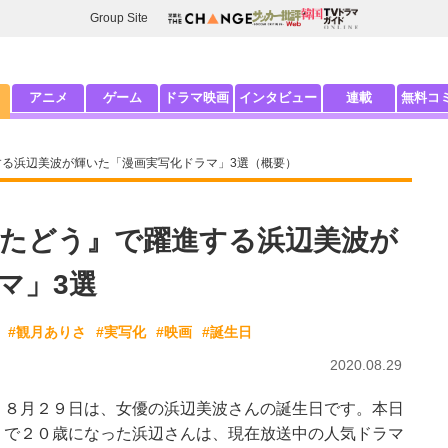
Group Site
アニメ
ゲーム
ドラマ映画
インタビュー
連載
無料コ
する浜辺美波が輝いた「漫画実写化ドラマ」3選（概要）
わたどう』で躍進する浜辺美波が
マ」3選
#観月ありさ
#実写化
#映画
#誕生日
2020.08.29
８月２９日は、女優の浜辺美波さんの誕生日です。本日
で２０歳になった浜辺さんは、現在放送中の人気ドラマ