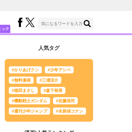
ミック
人気タグ
#かりあげクン
#少年アシベ
#無料漫画
#三浦涼介
#植田まさし
#森下裕美
#機動戦士ガンダム
#佐藤流司
#週刊少年ジャンプ
#名探偵コナン