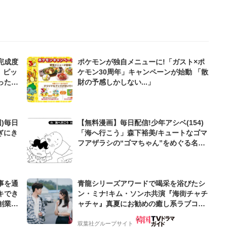
完成度
ポケモンが独自メニューに!「ガスト×ポ
、ピッ
ケモン30周年」キャンペーンが始動 「散
ったの
財の予感しかしない...」
)毎日
【無料漫画】毎日配信!少年アシベ(154)
ぎにき
「海へ行こう」森下裕美/キュートなゴマ
フアザラシの“ゴマちゃん”をめぐる名作
ギャグ4コマ
事を通
青龍シリーズアワードで喝采を浴びたシ
キでき
ン・ミナ!キム・ソンホ共演『海街チャチ
創業来
ャチャ』真夏にお勧めの癒し系ラブコメ!
ケティン
【サランヘジョ韓ドラ】
双葉社グループサイト