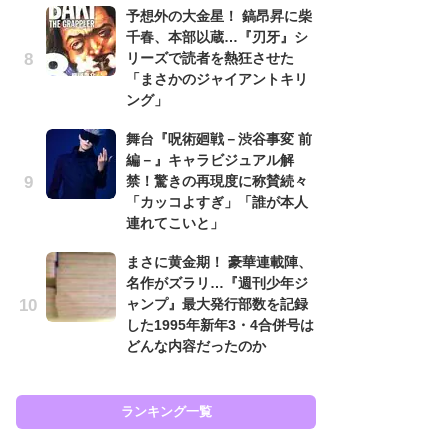
予想外の大金星！ 鎬昂昇に柴
南
千春、本部以蔵…『刃牙』シ
ッ
リーズで読者を熱狂させた
ち
「まさかのジャイアントキリ
ング」
怖
舞台『呪術廻戦－渋谷事変 前
代
編－』キャラビジュアル解
加
禁！驚きの再現度に称賛続々
思
「カッコよすぎ」「誰が本人
原
連れてこいと」
闘
まさに黄金期！ 豪華連載陣、
ア
名作がズラリ…『週刊少年ジ
の
ャンプ』最大発行部数を記録
した1995年新年3・4合併号は
どんな内容だったのか
ラン
ランキング一覧