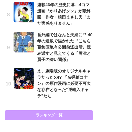
連載46年の歴史に幕…4コマ
努
漫画『かりあげクン』が最終
ジ
回 作者・植田まさし氏「ま
鬼
だ実感ありません」
の
番外編ではなんと夫婦に!? 40
怖
年の連載で描かれた『こちら
代
葛飾区亀有公園前派出所』読
加
み返すと見えてくる「両津と
思
麗子の深い関係」
「
え、劇場版のオリジナルキャ
て
ラだったの!? 『名探偵コナ
上
ン』の原作漫画に必要不可欠
と
な存在となった“逆輸入キャ
た
ラ”たち
ラン
ランキング一覧