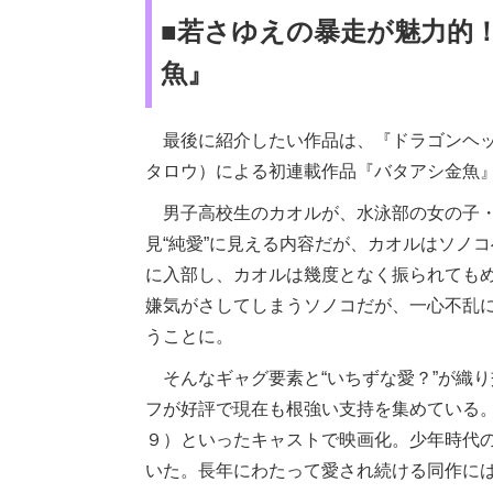
■若さゆえの暴走が魅力的
魚』
最後に紹介したい作品は、『ドラゴンヘッ
タロウ）による初連載作品『バタアシ金魚
男子高校生のカオルが、水泳部の女の子・
見“純愛”に見える内容だが、カオルはソノ
に入部し、カオルは幾度となく振られても
嫌気がさしてしまうソノコだが、一心不乱
うことに。
そんなギャグ要素と“いちずな愛？”が織
フが好評で現在も根強い支持を集めている
９）といったキャストで映画化。少年時代
いた。長年にわたって愛され続ける同作に