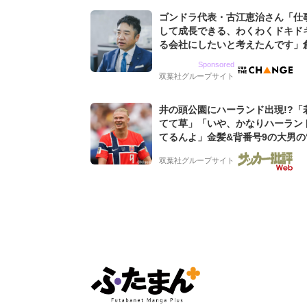
ゴンドラ代表・古江恵治さん「仕
して成長できる、わくわくドキド
る会社にしたいと考えたんです」
9期増収&増益を続けるWebマー
Sponsored
グ会社のアイデンティティ
双葉社グループサイト
井の頭公園にハーランド出現!?「
てて草」「いや、かなりハーラン
てるんよ」金髪&背番号9の大男の
バイキング・ロー”映像が話題!「
双葉社グループサイト
もらった」