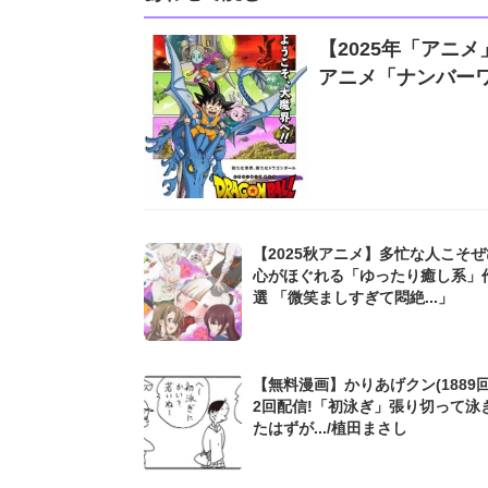
【2025年「アニ
アニメ「ナンバーワ
【2025秋アニメ】多忙な人こそぜひ.
心がほぐれる「ゆったり癒し系」
選 「微笑ましすぎて悶絶...」
【無料漫画】かりあげクン(1889回
2回配信!「初泳ぎ」張り切って泳
たはずが.../植田まさし