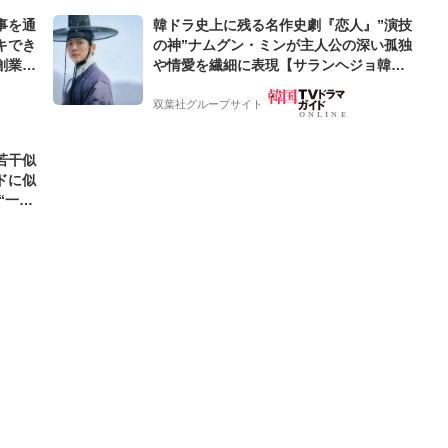
事を通
韓ドラ史上に残る名作史劇『恋人』”演技
キでき
の神”ナムグン・ミンが主人公の深い孤独
創業来
や情愛を繊細に表現【サランヘジョ韓ド
ケティン
ラ】
双葉社グループサイト
若干似
ドに似
“一人
元気を