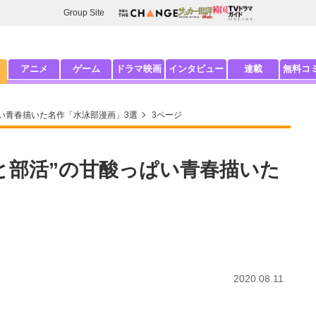
Group Site
アニメ
ゲーム
ドラマ映画
インタビュー
連載
無料コ
ぱい青春描いた名作「水泳部漫画」3選
3ページ
と部活”の甘酸っぱい青春描いた
2020.08.11