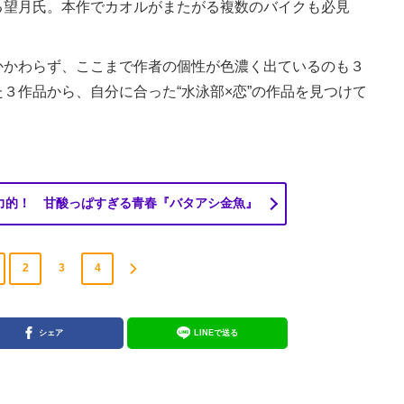
る望月氏。本作でカオルがまたがる複数のバイクも必見
かわらず、ここまで作者の個性が色濃く出ているのも３
３作品から、自分に合った“水泳部×恋”の作品を見つけて
力的！ 甘酸っぱすぎる青春『バタアシ金魚』
2
3
4
シェア
LINEで送る