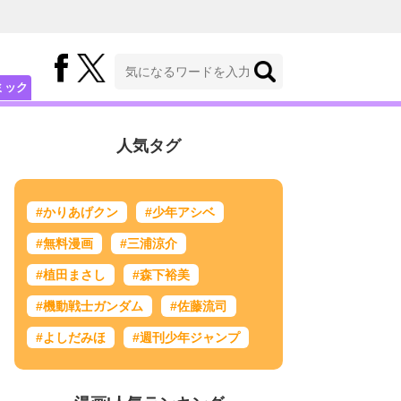
ミック
人気タグ
#かりあげクン
#少年アシベ
#無料漫画
#三浦涼介
#植田まさし
#森下裕美
#機動戦士ガンダム
#佐藤流司
#よしだみほ
#週刊少年ジャンプ