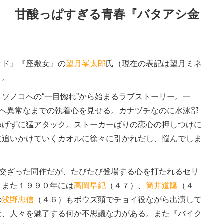
！ 甘酸っぱすぎる青春『バタアシ金
ド』『座敷女』の
望月峯太郎
氏（現在の表記は望月ミネ
』。
ソノコへの“一目惚れ”から始まるラブストーリー。一
コへ異常なまでの執着心を見せる。カナヅチなのに水泳部
めげずに猛アタック。ストーカーばりの恋心の押しつけに
に追いかけていくカオルに徐々に引かれだし、悩んでしま
り交ざった同作だが、たびたび登場する心を打たれるセリ
。また１９９０年には
高岡早紀
（４７）、
筒井道隆
（４
の
浅野忠信
（４６）もボウズ頭でチョイ役ながら出演して
は、人々を魅了する何か不思議な力がある。また『バイク