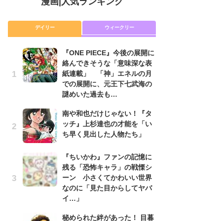
漫画
|
人気ランキング
デイリー
ウィークリー
『ONE PIECE』今後の展開に
舞
絡んできそうな「意味深な表
編
紙連載」 「神」エネルの月
禁
での展開に、元王下七武海の
「
謎めいた過去も…
連
南や和也だけじゃない！『タ
『O
ッチ』上杉達也の才能を「い
絡
ち早く見出した人物たち」
紙
で
謎
『ちいかわ』ファンの記憶に
残る「恐怖キャラ」の戦慄シ
令
ーン 小さくてかわいい世界
た!
なのに「見た目からしてヤバ
前
イ…」
ト
ド
秘められた絆があった！ 目暮