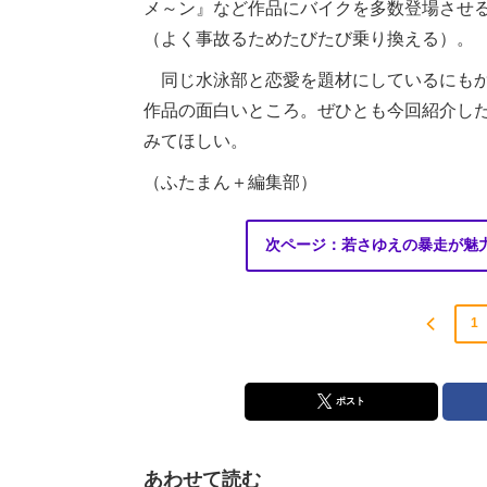
メ～ン』など作品にバイクを多数登場させ
（よく事故るためたびたび乗り換える）。
同じ水泳部と恋愛を題材にしているにもか
作品の面白いところ。ぜひとも今回紹介した
みてほしい。
（ふたまん＋編集部）
次ページ：若さゆえの暴走が魅
1
ポスト
あわせて読む