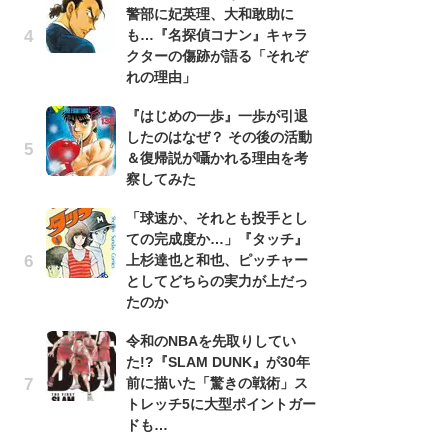
警部に妃英理、大和敢助に
南
も…『名探偵コナン』キャラ
ッ
クターの傷跡が語る「それぞ
ち
れの理由」
『はじめの一歩』一歩が引退
『
したのはなぜ？ その後の活動
残
＆復帰説が囁かれる理由を考
ー
察してみた
な
イ
「球速か、それとも投手とし
ての完成度か…」『タッチ』
『
上杉達也と和也、ピッチャー
に
としてどちらの実力が上だっ
も
たのか
を
役
令和のNBAを先取りしてい
た!?『SLAM DUNK』が30年
ア
前に描いた「驚きの戦術」ス
ー
トレッチ5に大型ポイントガー
場
ドも…
ァ