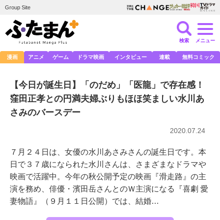
Group Site
検索
メニュー
漫画
アニメ
ゲーム
ドラマ映画
インタビュー
連載
無料コミック
【今日が誕生日】「のだめ」「医龍」で存在感！
窪田正孝との円満夫婦ぶりもほほ笑ましい水川あ
さみのバースデー
2020.07.24
７月２４日は、女優の水川あさみさんの誕生日です。本
日で３７歳になられた水川さんは、さまざまなドラマや
映画で活躍中。今年の秋公開予定の映画『滑走路』の主
演を務め、俳優・濱田岳さんとのＷ主演になる『喜劇 愛
妻物語』（９月１１日公開）では、結婚…