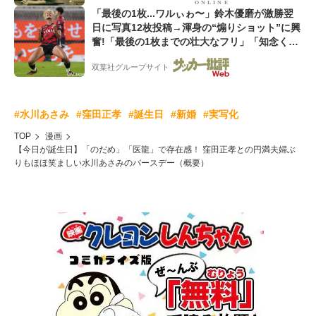
「最後の1枚...ワルぃゎ〜」鈴木優磨が激勝翌
日に写真12枚投稿→渾身の“煽りショット”に興
奮!「最後の1枚までの壮大なフリ」「知念くん
のことどんだけ好きなんよw」
双葉社グループサイト
#水川あさみ
#窪田正孝
#誕生日
#新婚
#実写化
TOP
漫画
【今日が誕生日】「のだめ」「医龍」で存在感！ 窪田正孝との円満夫婦ぶ
りもほほ笑ましい水川あさみのバースデー（概要）