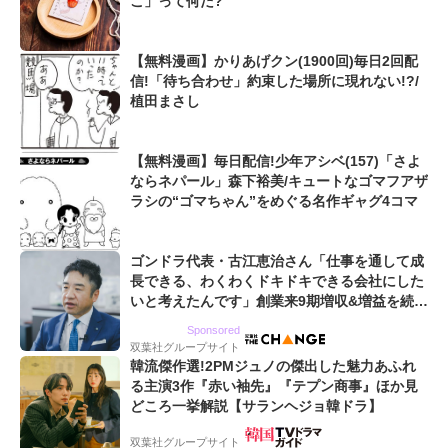
こ」って何だ?
【無料漫画】かりあげクン(1900回)毎日2回配
信!「待ち合わせ」約束した場所に現れない!?/
植田まさし
【無料漫画】毎日配信!少年アシベ(157)「さよ
ならネパール」森下裕美/キュートなゴマフアザ
ラシの“ゴマちゃん”をめぐる名作ギャグ4コマ
ゴンドラ代表・古江恵治さん「仕事を通して成
長できる、わくわくドキドキできる会社にした
いと考えたんです」創業来9期増収&増益を続け
るWebマーケティング会社のアイデンティティ
Sponsored
双葉社グループサイト
韓流傑作選!2PMジュノの傑出した魅力あふれ
る主演3作『赤い袖先』『テプン商事』ほか見
どころ一挙解説【サランヘジョ韓ドラ】
双葉社グループサイト