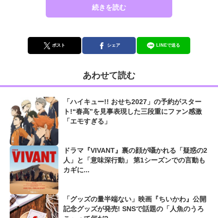
続きを読む
ポスト
シェア
LINEで送る
あわせて読む
「ハイキュー!! おせち2027」の予約がスター
ト!“春高”を見事表現した三段重にファン感激
「エモすぎる」
ドラマ『VIVANT』裏の顔が囁かれる「疑惑の2
人」と「意味深行動」 第1シーズンでの言動も
カギに...
「グッズの量半端ない」映画『ちいかわ』公開
記念グッズが発売! SNSで話題の「人魚のうろ