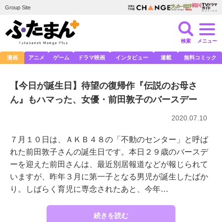
Group Site
検索
メニュー
漫画
アニメ
ゲーム
ドラマ映画
インタビュー
連載
無料コミック
【今日が誕生日】待望の復帰作『伝説のお母さ
ん』もハマった、女優・前田敦子のバースデー
2020.07.10
７月１０日は、ＡＫＢ４８の「不動のセンター」と呼ば
れた前田敦子さんの誕生日です。本日２９歳のバースデ
ーを迎えた前田さんは、最近別居報道などが報じられて
いますが、昨年３月に第一子となる男児が誕生したばか
り。しばらく育児に専念されたあと、今年…
続きを読む