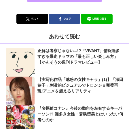
ポスト
シェア
LINEで送る
あわせて読む
正解は考察じゃない...!?『VIVANT』情報過多
すぎる爆走ドラマの「最も正しい楽しみ方」
【かんそうの週刊ドラマレビュー】
【実写化作品「魅惑の女性キャラ」(1)】「深田
恭子」刺激的ビジュアルでドロンジョ完璧再
現!アニメを超えるリアリティ
『名探偵コナン』今後の動向を左右するキーパ
ーソン!? 謎多き女性・若狭留美とはいったい何
者なのか