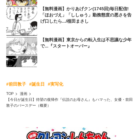
【無料漫画】かりあげクン(1745回)毎日配信!
「ほおづえ」「ししゅう」勤務態度の悪さを告
げ口したら.../植田まさし
【無料漫画】東京からの転入生は不思議な少年
で...『スタートオーバー』
#前田敦子
#誕生日
#実写化
TOP
漫画
【今日が誕生日】待望の復帰作『伝説のお母さん』もハマった、女優・前田
敦子のバースデー（概要）