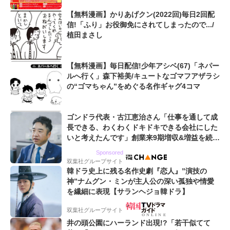
【無料漫画】かりあげクン(2022回)毎日2回配
信!「ふり」お役御免にされてしまったので.../
植田まさし
【無料漫画】毎日配信!少年アシベ(67)「ネパー
ルへ行く」森下裕美/キュートなゴマフアザラシ
の“ゴマちゃん”をめぐる名作ギャグ4コマ
ゴンドラ代表・古江恵治さん「仕事を通して成
長できる、わくわくドキドキできる会社にした
いと考えたんです」創業来9期増収&増益を続け
るWebマーケティング会社のアイデンティティ
Sponsored
双葉社グループサイト
韓ドラ史上に残る名作史劇『恋人』”演技の
神”ナムグン・ミンが主人公の深い孤独や情愛
を繊細に表現【サランヘジョ韓ドラ】
双葉社グループサイト
井の頭公園にハーランド出現!?「若干似てて