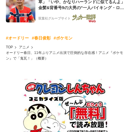
草」「いや、かなりハーランドに似てるんよ」
金髪&背番号9の大男の“一人バイキング・ロ
ー”映像が話題!「元気をもらった」
双葉社グループサイト
#オードリー
#春日俊彰
#ポケモン
TOP
アニメ
オードリー春日、11年ぶりアニメ出演で圧倒的な存在感！アニメ『ポケモ
ン』で「鬼瓦！」（概要）