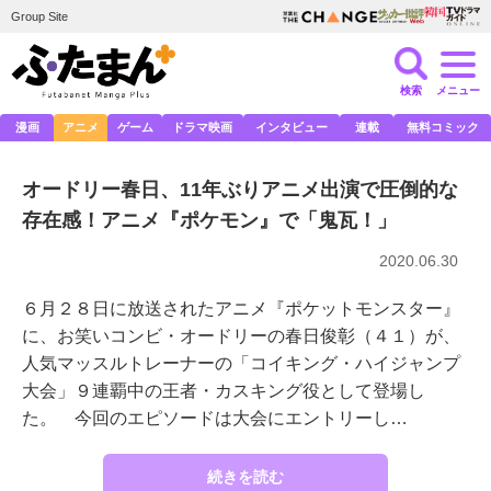
Group Site
検索
メニュー
漫画
アニメ
ゲーム
ドラマ映画
インタビュー
連載
無料コミック
オードリー春日、11年ぶりアニメ出演で圧倒的な
存在感！アニメ『ポケモン』で「鬼瓦！」
2020.06.30
６月２８日に放送されたアニメ『ポケットモンスター』
に、お笑いコンビ・オードリーの春日俊彰（４１）が、
人気マッスルトレーナーの「コイキング・ハイジャンプ
大会」９連覇中の王者・カスキング役として登場し
た。 今回のエピソードは大会にエントリーし…
続きを読む