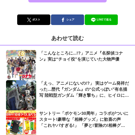
ポスト
シェア
LINEで送る
あわせて読む
「こんなところに...!?」アニメ『名探偵コナ
ン』​実は“チョイ役”を演じていた大物声優
「えっ、アニメにないの!?」 実はゲーム発祥だ
った...歴代『ガンダム』の“公式っぽい”有名描
写 陸戦型ガンダム「輝き撃ち」に、ヒイロによ
る「ローリングバスターライフル」も...
サントリー「ポケモン30周年」コラボがついに
スタート!豪華な「相棒グッズ」に歓喜の声
「これヤバすぎる!」 「夢と!冒険の!相棒グッ
ズが当たる!キャンペーン」は5/31まで