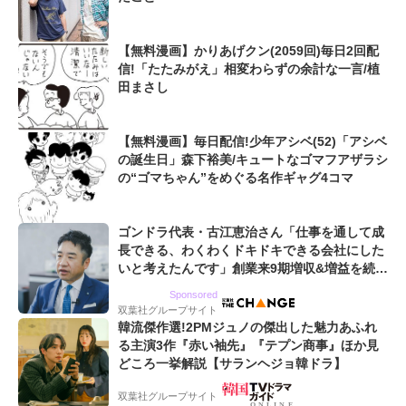
【無料漫画】かりあげクン(2059回)毎日2回配
信!「たたみがえ」相変わらずの余計な一言/植
田まさし
【無料漫画】毎日配信!少年アシベ(52)「アシベ
の誕生日」森下裕美/キュートなゴマフアザラシ
の“ゴマちゃん”をめぐる名作ギャグ4コマ
ゴンドラ代表・古江恵治さん「仕事を通して成
長できる、わくわくドキドキできる会社にした
いと考えたんです」創業来9期増収&増益を続け
るWebマーケティング会社のアイデンティティ
Sponsored
双葉社グループサイト
韓流傑作選!2PMジュノの傑出した魅力あふれ
る主演3作『赤い袖先』『テプン商事』ほか見
どころ一挙解説【サランヘジョ韓ドラ】
双葉社グループサイト