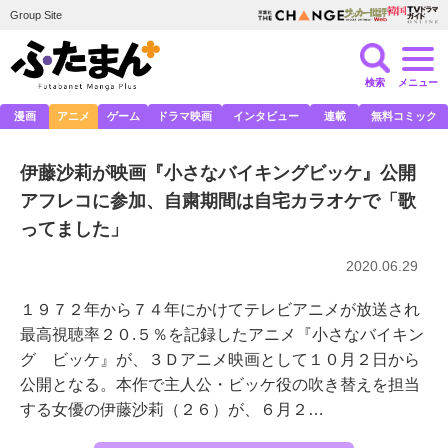
Group Site
検索
メニュー
漫画
アニメ
ゲーム
ドラマ映画
インタビュー
連載
無料コミック
伊藤沙莉が映画『小さなバイキングビッケ』公開
アフレコに参加、自粛期間は自宅カラオケで「歌
ってました」
2020.06.29
１９７２年から７４年にかけてテレビアニメが放送され
最高視聴率２０.５％を記録したアニメ『小さなバイキン
グ ビッケ』が、３Ｄアニメ映画として１０月２日から
公開となる。本作で主人公・ビッケ役の吹き替えを担当
する女優の伊藤沙莉（２６）が、６月２…