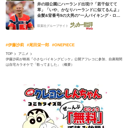
井の頭公園にハーランド出現!?「若干似てて
草」「いや、かなりハーランドに似てるんよ」
金髪&背番号9の大男の“一人バイキング・ロ
ー”映像が話題!「元気をもらった」
双葉社グループサイト
#伊藤沙莉
#尾田栄一郎
#ONEPIECE
TOP
アニメ
伊藤沙莉が映画『小さなバイキングビッケ』公開アフレコに参加、自粛期間
は自宅カラオケで「歌ってました」（概要）