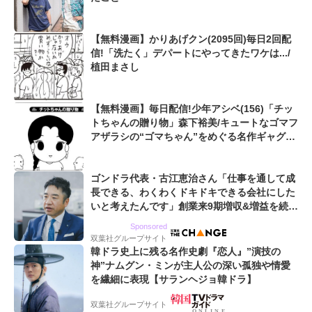
【無料漫画】かりあげクン(2095回)毎日2回配
信!「洗たく」デパートにやってきたワケは.../
植田まさし
【無料漫画】毎日配信!少年アシベ(156)「チッ
トちゃんの贈り物」森下裕美/キュートなゴマフ
アザラシの“ゴマちゃん”をめぐる名作ギャグ4
コマ
ゴンドラ代表・古江恵治さん「仕事を通して成
長できる、わくわくドキドキできる会社にした
いと考えたんです」創業来9期増収&増益を続け
るWebマーケティング会社のアイデンティティ
Sponsored
双葉社グループサイト
韓ドラ史上に残る名作史劇『恋人』”演技の
神”ナムグン・ミンが主人公の深い孤独や情愛
を繊細に表現【サランヘジョ韓ドラ】
双葉社グループサイト