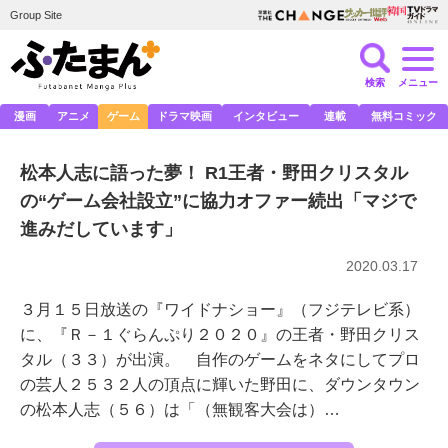
Group Site
検索
メニュー
漫画
アニメ
ゲーム
ドラマ映画
インタビュー
連載
無料コミック
松本人志に語った夢！ R1王者・野田クリスタル
の“ゲーム会社設立”に協力オファー続出「マジで
進みだしています」
2020.03.17
３月１５日放送の『ワイドナショー』（フジテレビ系）
に、『Ｒ－１ぐらんぷり２０２０』の王者・野田クリス
タル（３３）が出演。 自作のゲームをネタにしてプロ
の芸人２５３２人の頂点に輝いた野田に、ダウンタウン
の松本人志（５６）は「（無観客大会は）…