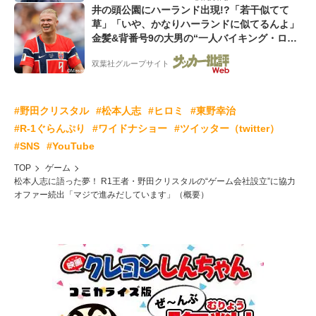
井の頭公園にハーランド出現!?「若干似てて
草」「いや、かなりハーランドに似てるんよ」
金髪&背番号9の大男の“一人バイキング・ロ
ー”映像が話題!「元気をもらった」
双葉社グループサイト
#野田クリスタル
#松本人志
#ヒロミ
#東野幸治
#R-1ぐらんぷり
#ワイドナショー
#ツイッター（twitter）
#SNS
#YouTube
TOP
ゲーム
松本人志に語った夢！ R1王者・野田クリスタルの“ゲーム会社設立”に協力
オファー続出「マジで進みだしています」（概要）