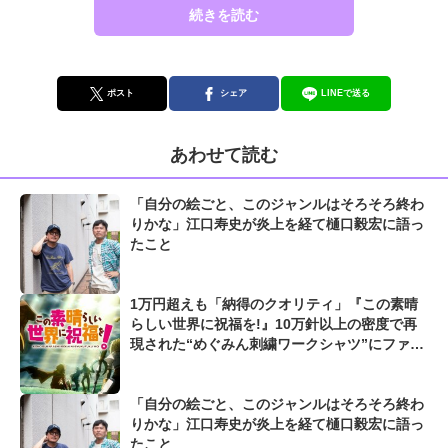
続きを読む
ポスト
シェア
LINEで送る
あわせて読む
「自分の絵ごと、このジャンルはそろそろ終わ
りかな」江口寿史が炎上を経て樋口毅宏に語っ
たこと
1万円超えも「納得のクオリティ」『この素晴
らしい世界に祝福を!』10万針以上の密度で再
現された“めぐみん刺繍ワークシャツ”にファン
も感動
「自分の絵ごと、このジャンルはそろそろ終わ
りかな」江口寿史が炎上を経て樋口毅宏に語っ
たこと