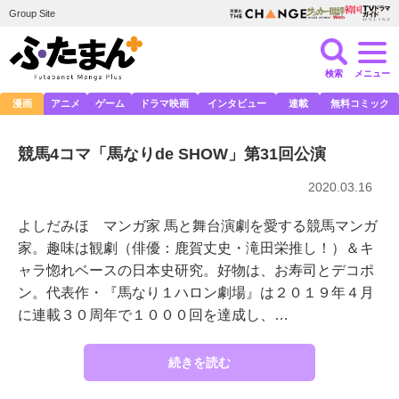
Group Site
検索
メニュー
漫画
アニメ
ゲーム
ドラマ映画
インタビュー
連載
無料コミック
競馬4コマ「馬なりde SHOW」第31回公演
2020.03.16
よしだみほ マンガ家 馬と舞台演劇を愛する競馬マンガ
家。趣味は観劇（俳優：鹿賀丈史・滝田栄推し！）＆キ
ャラ惚れベースの日本史研究。好物は、お寿司とデコポ
ン。代表作・『馬なり１ハロン劇場』は２０１９年４月
に連載３０周年で１０００回を達成し、…
続きを読む