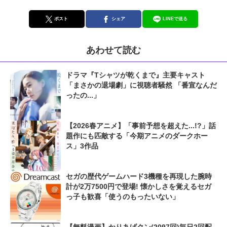
ポスト
シェア
LINEで送る
あわせて読む
ドラマ『Tシャツが乾くまで』主要キャスト
「まさかの退場劇」に視聴者騒然 「番宣なんだ
ったの...」
【2026春アニメ】「事前予想を超えた...!?」話
題作にも匹敵する「今期アニメのダークホー
ス」3作品
セガの歴代ゲームハード3機種を再現した腕時
計が2万7500円で登場! 懐かしさを覚えるセガ
っ子も歓喜「使うのもったいない」