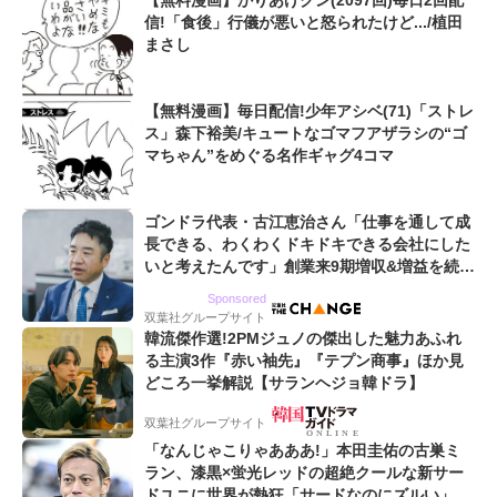
【無料漫画】かりあげクン(2097回)毎日2回配
信!「食後」行儀が悪いと怒られたけど.../植田
まさし
【無料漫画】毎日配信!少年アシベ(71)「ストレ
ス」森下裕美/キュートなゴマフアザラシの“ゴ
マちゃん”をめぐる名作ギャグ4コマ
ゴンドラ代表・古江恵治さん「仕事を通して成
長できる、わくわくドキドキできる会社にした
いと考えたんです」創業来9期増収&増益を続け
るWebマーケティング会社のアイデンティティ
Sponsored
双葉社グループサイト
韓流傑作選!2PMジュノの傑出した魅力あふれ
る主演3作『赤い袖先』『テプン商事』ほか見
どころ一挙解説【サランヘジョ韓ドラ】
双葉社グループサイト
「なんじゃこりゃあああ!」本田圭佑の古巣ミ
ラン、漆黒×蛍光レッドの超絶クールな新サー
ドユニに世界が熱狂「サードなのにズルい」