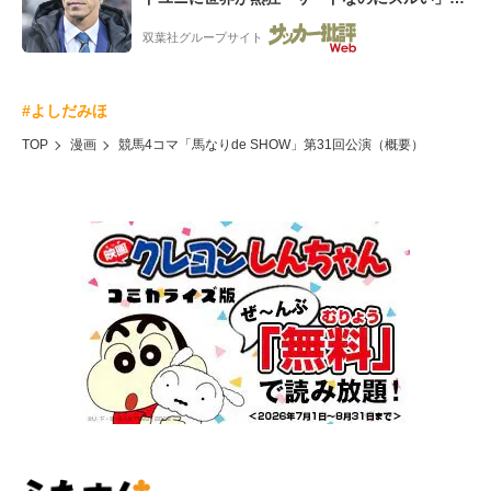
「こりゃかっけえわ」
双葉社グループサイト
#よしだみほ
TOP
漫画
競馬4コマ「馬なりde SHOW」第31回公演（概要）