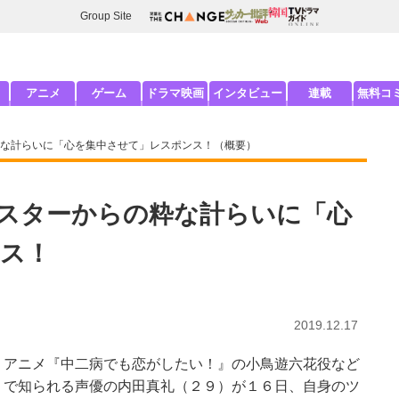
Group Site
アニメ
ゲーム
ドラマ映画
インタビュー
連載
無料コ
な計らいに「心を集中させて」レスポンス！（概要）
スターからの粋な計らいに「心
ス！
2019.12.17
アニメ『中二病でも恋がしたい！』の小鳥遊六花役など
で知られる声優の内田真礼（２９）が１６日、自身のツ