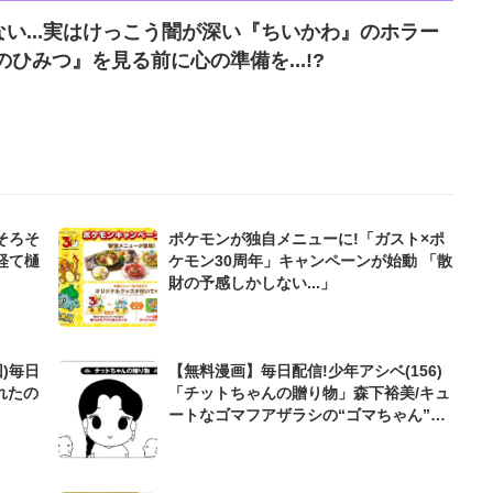
い...実はけっこう闇が深い『ちいかわ』のホラー
ひみつ』を見る前に心の準備を...!?
そろそ
ポケモンが独自メニューに!「ガスト×ポ
経て樋
ケモン30周年」キャンペーンが始動 「散
財の予感しかしない...」
)毎日
【無料漫画】毎日配信!少年アシベ(156)
れたの
「チットちゃんの贈り物」森下裕美/キュ
ートなゴマフアザラシの“ゴマちゃん”を
めぐる名作ギャグ4コマ