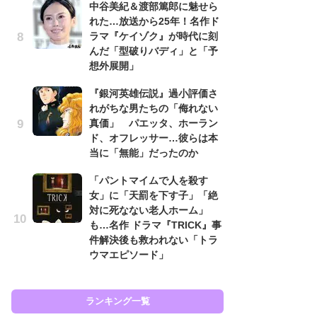
中谷美紀＆渡部篤郎に魅せら
す
れた…放送から25年！名作ド
う
ラマ『ケイゾク』が時代に刻
『踊
んだ「型破りバディ」と「予
終
想外展開」
あ
『銀河英雄伝説』過小評価さ
『
れがちな男たちの「侮れない
ラ
真価」 パエッタ、ホーラン
面
ド、オフレッサー…彼らは本
ラ
当に「無能」だったのか
も
「パントマイムで人を殺す
『
女」に「天罰を下す子」「絶
は
対に死なない老人ホーム」
ェ
も…名作 ドラマ『TRICK』事
た
件解決後も救われない「トラ
ン
ウマエピソード」
イ
ランキング一覧
ラン