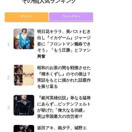
その他
|
人気ランキング
デイリー
ウィークリー
明日花キララ、美バストむき
『
出し『イカゲーム』ジャージ
に
姿に「フロントマン籠絡でき
が
そう」「もう圧勝」とファン
実
興奮
明
昭和のお茶の間を戦慄させた
出
『積木くずし』のその後は？
姿
実話をもとに描かれた話題作
そ
を振り返る
興
『銀河英雄伝説』単なる猛将
『
にあらず…ビッテンフェルト
れ
が挙げた「偉大なる功績」
真
実は帝国最大の功労者!?
ド
当
坂田アキ、南夕子、城野エ