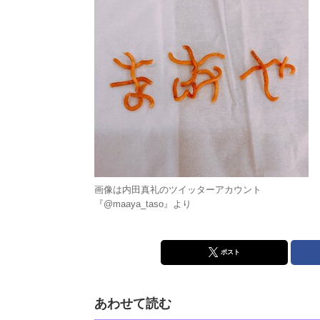
画像は内田真礼のツイッターアカウント
『@maaya_taso』より
ポスト
あわせて読む