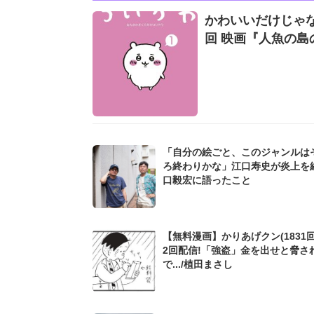
かわいいだけじゃな
回 映画『人魚の島の
「自分の絵ごと、このジャンルは
ろ終わりかな」江口寿史が炎上を
口毅宏に語ったこと
【無料漫画】かりあげクン(1831回
2回配信!「強盗」金を出せと脅さ
で.../植田まさし