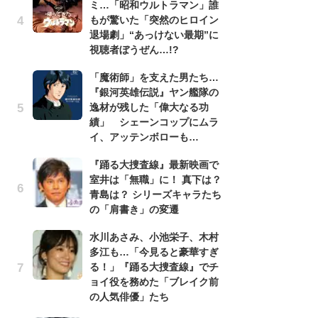
ミ…「昭和ウルトラマン」誰
昭
もが驚いた「突然のヒロイン
『
退場劇」“あっけない最期”に
実
視聴者ぼうぜん…!?
を
「魔術師」を支えた男たち…
「
『銀河英雄伝説』ヤン艦隊の
『
逸材が残した「偉大なる功
逸
績」 シェーンコップにムラ
績
イ、アッテンボローも…
イ
『踊る大捜査線』最新映画で
『
室井は「無職」に！ 真下は？
け
青島は？ シリーズキャラたち
え
の「肩書き」の変遷
の
ナ
水川あさみ、小池栄子、木村
多江も…「今見ると豪華すぎ
チ
る！」『踊る大捜査線』でチ
イ
ョイ役を務めた「ブレイク前
代
の人気俳優」たち
知