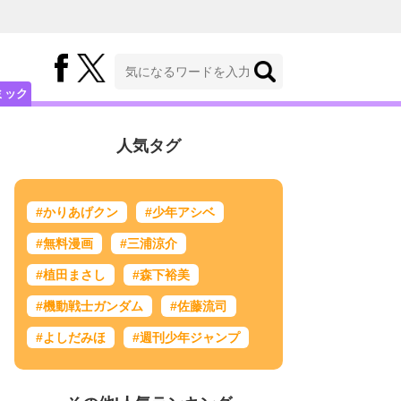
ミック
人気タグ
#かりあげクン
#少年アシベ
#無料漫画
#三浦涼介
#植田まさし
#森下裕美
#機動戦士ガンダム
#佐藤流司
#よしだみほ
#週刊少年ジャンプ