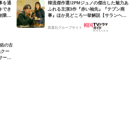
事を通
韓流傑作選!2PMジュノの傑出した魅力あ
キでき
ふれる主演3作『赤い袖先』『テプン商
創業来
事』ほか見どころ一挙解説【サランヘジ
ケティン
ョ韓ドラ】
双葉社グループサイト
圭佑の古
絶クー
サード
わ」