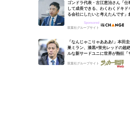
ゴンドラ代表・古江恵治さん「仕
して成長できる、わくわくドキド
る会社にしたいと考えたんです」
9期増収&増益を続けるWebマー
Sponsored
グ会社のアイデンティティ
双葉社グループサイト
「なんじゃこりゃあああ!」本田
巣ミラン、漆黒×蛍光レッドの超
ルな新サードユニに世界が熱狂「
なのにズルい」「こりゃかっけえ
双葉社グループサイト