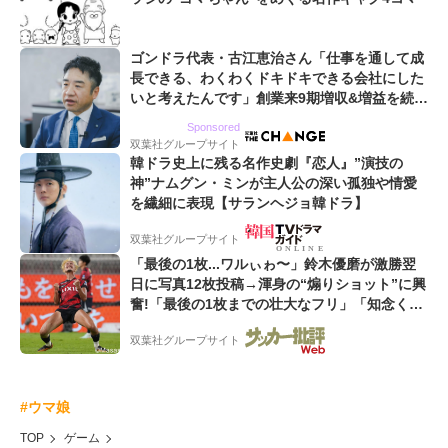
ゴンドラ代表・古江恵治さん「仕事を通して成
長できる、わくわくドキドキできる会社にした
いと考えたんです」創業来9期増収&増益を続け
るWebマーケティング会社のアイデンティティ
Sponsored
双葉社グループサイト
韓ドラ史上に残る名作史劇『恋人』”演技の
神”ナムグン・ミンが主人公の深い孤独や情愛
を繊細に表現【サランヘジョ韓ドラ】
双葉社グループサイト
「最後の1枚...ワルぃゎ〜」鈴木優磨が激勝翌
日に写真12枚投稿→渾身の“煽りショット”に興
奮!「最後の1枚までの壮大なフリ」「知念くん
のことどんだけ好きなんよw」
双葉社グループサイト
#ウマ娘
TOP
ゲーム