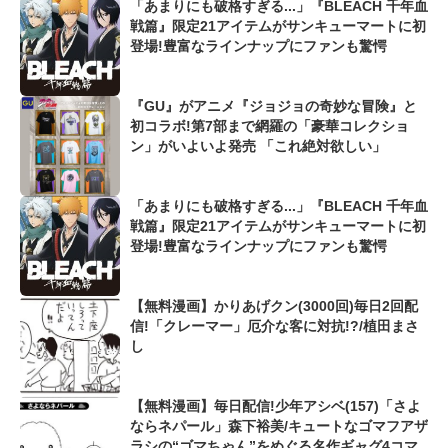
「あまりにも破格すぎる...」『BLEACH 千年血
戦篇』限定21アイテムがサンキューマートに初
登場!豊富なラインナップにファンも驚愕
『GU』がアニメ『ジョジョの奇妙な冒険』と
初コラボ!第7部まで網羅の「豪華コレクショ
ン」がいよいよ発売 「これ絶対欲しい」
「あまりにも破格すぎる...」『BLEACH 千年血
戦篇』限定21アイテムがサンキューマートに初
登場!豊富なラインナップにファンも驚愕
【無料漫画】かりあげクン(3000回)毎日2回配
信!「クレーマー」厄介な客に対抗!?/植田まさ
し
【無料漫画】毎日配信!少年アシベ(157)「さよ
ならネパール」森下裕美/キュートなゴマフアザ
ラシの“ゴマちゃん”をめぐる名作ギャグ4コマ