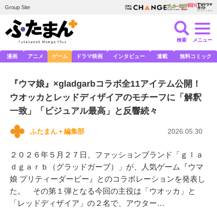
Group Site
検索
メニュー
漫画
アニメ
ゲーム
ドラマ映画
インタビュー
連載
無料コミック
『ウマ娘』×gladgarbコラボ全11アイテム公開！
ウオッカとレッドディザイアのモチーフに「解釈
一致」「ビジュアル最高」と反響続々
ふたまん＋編集部
2026.05.30
２０２６年５月２７日、ファッションブランド「ｇｌａ
ｄｇａｒｂ（グラッドガーブ）」が、人気ゲーム『ウマ
娘 プリティーダービー』とのコラボレーションを発表し
た。 その第１弾となる今回の主役は「ウオッカ」と
「レッドディザイア」の２名で、アウター…