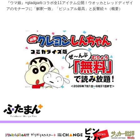
『ウマ娘』×gladgarbコラボ全11アイテム公開！ウオッカとレッドディザイ
アのモチーフに「解釈一致」「ビジュアル最高」と反響続々（概要）