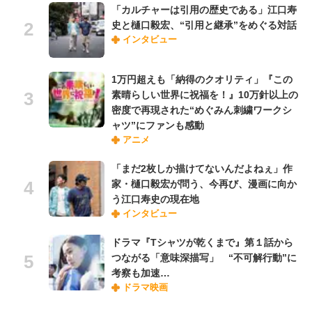
「カルチャーは引用の歴史である」江口寿
史と樋口毅宏、“引用と継承”をめぐる対話
インタビュー
1万円超えも「納得のクオリティ」『この
素晴らしい世界に祝福を！』10万針以上の
密度で再現された“めぐみん刺繍ワークシ
ャツ”にファンも感動
アニメ
「まだ2枚しか描けてないんだよねぇ」作
家・樋口毅宏が問う、今再び、漫画に向か
う江口寿史の現在地
インタビュー
ドラマ『Tシャツが乾くまで』第１話から
つながる「意味深描写」 “不可解行動”に
考察も加速…
ドラマ映画