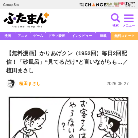
Group Site
検索
メニュー
漫画
アニメ
ゲーム
ドラマ映画
インタビュー
連載
無料コミック
【無料漫画】かりあげクン（1952回）毎日2回配
信！「砂風呂」“見てるだけ”と言いながらも…／
植田まさし
植田まさし
2026.05.27