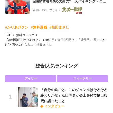
金髪&背番号9の大男の“一人バイキング・ロ
ー”映像が話題!「元気をもらった」
双葉社グループサイト
#かりあげクン
#無料漫画
#植田まさし
TOP
無料コミック
【無料漫画】かりあげクン（1952回）毎日2回配信！「砂風呂」“見てるだ
け”と言いながらも…／植田まさし
総合
|
人気ランキング
デイリー
ウィークリー
「自分の絵ごと、このジャンルはそろそろ
終わりかな」江口寿史が炎上を経て樋口毅
宏に語ったこと
インタビュー