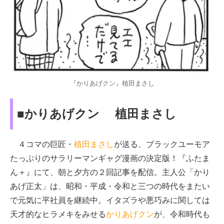
『かりあげクン』植田まさし
■かりあげクン 植田まさし
４コマの巨匠・
植田まさし
が送る、ブラックユーモア
たっぷりのサラリーマンギャグ漫画の決定版！『ふたま
ん＋』にて、朝と夕方の２回記事を配信。主人公「かり
あげ正太」は、昭和・平成・令和と三つの時代をまたい
で元気に平社員を継続中。イタズラや悪巧みに関しては
天才的なヒラメキをみせる
かりあげクン
が、令和時代も