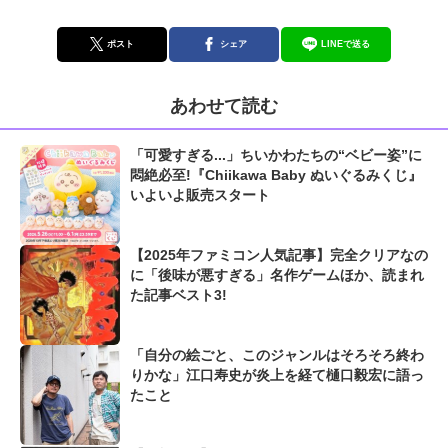
ポスト
シェア
LINEで送る
あわせて読む
「可愛すぎる...」ちいかわたちの“ベビー姿”に
悶絶必至!『Chiikawa Baby ぬいぐるみくじ』
いよいよ販売スタート
【2025年ファミコン人気記事】完全クリアなの
に「後味が悪すぎる」名作ゲームほか、読まれ
た記事ベスト3!
「自分の絵ごと、このジャンルはそろそろ終わ
りかな」江口寿史が炎上を経て樋口毅宏に語っ
たこと