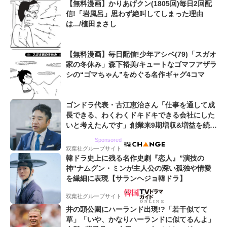
【無料漫画】かりあげクン(1805回)毎日2回配
信!「岩風呂」思わず絶叫してしまった理由
は.../植田まさし
【無料漫画】毎日配信!少年アシベ(79)「スガオ
家の冬休み」森下裕美/キュートなゴマフアザラ
シの“ゴマちゃん”をめぐる名作ギャグ4コマ
ゴンドラ代表・古江恵治さん「仕事を通して成
長できる、わくわくドキドキできる会社にした
いと考えたんです」創業来9期増収&増益を続け
るWebマーケティング会社のアイデンティティ
Sponsored
双葉社グループサイト
韓ドラ史上に残る名作史劇『恋人』”演技の
神”ナムグン・ミンが主人公の深い孤独や情愛
を繊細に表現【サランヘジョ韓ドラ】
双葉社グループサイト
井の頭公園にハーランド出現!?「若干似てて
草」「いや、かなりハーランドに似てるんよ」