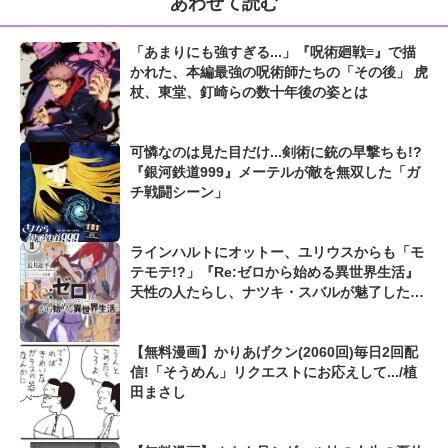
あわせて読む
「あまりにも強すぎる...」『呪術廻戦≡』で描
かれた、本編最強の呪術師たちの「その後」 虎
杖、東堂、釘崎らの数十年後の姿とは
可憐なのは見た目だけ...剣術に銃の早撃ちも!?
『銀河鉄道999』メーテルが敵を無双した「ガ
チ戦闘シーン」
ラインハルトにオットー、ユリウスからも「モ
テモテ!?」『Re:ゼロから始める異世界生活』
天性の人たらし、ナツキ・スバルが魅了した男
たち
【無料漫画】かりあげクン(2060回)毎日2回配
信!「そうめん」リクエストにお応えして.../植
田まさし