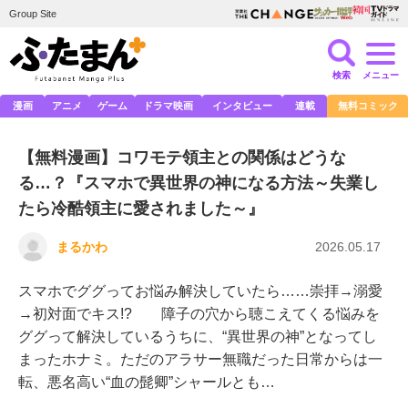
Group Site
検索
メニュー
漫画
アニメ
ゲーム
ドラマ映画
インタビュー
連載
無料コミック
【無料漫画】コワモテ領主との関係はどうな
る…？『スマホで異世界の神になる方法～失業し
たら冷酷領主に愛されました～』
まるかわ
2026.05.17
スマホでググってお悩み解決していたら……崇拝→溺愛
→初対面でキス!? 障子の穴から聴こえてくる悩みを
ググって解決しているうちに、“異世界の神”となってし
まったホナミ。ただのアラサー無職だった日常からは一
転、悪名高い“血の髭卿”シャールとも…