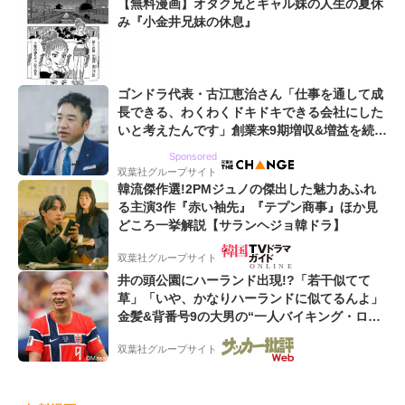
【無料漫画】オタク兄とギャル妹の人生の夏休
み『小金井兄妹の休息』
ゴンドラ代表・古江恵治さん「仕事を通して成
長できる、わくわくドキドキできる会社にした
いと考えたんです」創業来9期増収&増益を続け
るWebマーケティング会社のアイデンティティ
Sponsored
双葉社グループサイト
韓流傑作選!2PMジュノの傑出した魅力あふれ
る主演3作『赤い袖先』『テプン商事』ほか見
どころ一挙解説【サランヘジョ韓ドラ】
双葉社グループサイト
井の頭公園にハーランド出現!?「若干似てて
草」「いや、かなりハーランドに似てるんよ」
金髪&背番号9の大男の“一人バイキング・ロ
ー”映像が話題!「元気をもらった」
双葉社グループサイト