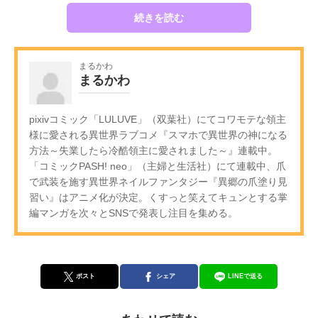
続きを読む
まるかわ
まるかわ
pixivコミック「LULUVE」（双葉社）にてコワモテな領主
様に愛される異世界ラブコメ『スマホで異世界の神になる
方法～失業したら冷酷領主に愛されました～』連載中。
「コミックPASH! neo」（主婦と生活社）にて連載中、爪
で武装を施す異世界ネイルファンタジー『異郷の爪塗り見
習い』はアニメ化が決定。くすっと笑えてキュンとする掌
編マンガを次々とSNSで発表し注目を集める。
ポスト
シェア
LINEで送る