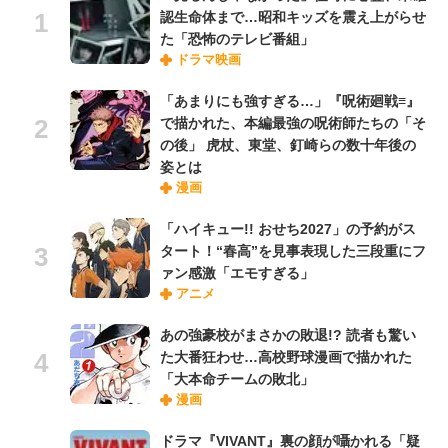
認生命体まで…昭和キッズを震え上がらせ
た「恐怖のテレビ番組」
ドラマ映画
「あまりにも強すぎる…」『呪術廻戦≡』
で描かれた、本編最強の呪術師たちの「そ
の後」 虎杖、東堂、釘崎らの数十年後の
姿とは
漫画
「ハイキュー!! おせち2027」の予約がス
タート！“春高”を見事表現した三段重にフ
ァン感激「エモすぎる」
アニメ
あの強豪校がまさかの敗退!? 読者も驚い
た大番狂わせ…高校野球漫画で描かれた
「大本命チームの敗北」
漫画
ドラマ『VIVANT』裏の顔が囁かれる「疑