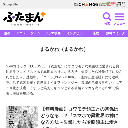
Group Site
検索
メニュー
漫画
アニメ
ゲーム
ドラマ映画
インタビュー
連載
無料コミック
まるかわ
（まるかわ）
pixivコミック「LULUVE」（双葉社）にてコワモテな領主様に愛される異
世界ラブコメ『スマホで異世界の神になる方法～失業したら冷酷領主に愛さ
れました～』連載中。「コミックPASH! neo」（主婦と生活社）にて連載
中、爪で武装を施す異世界ネイルファンタジー『異郷の爪塗り見習い』はア
ニメ化が決定。くすっと笑えてキュンとする掌編マンガを次々とSNSで発
表し注目を集める。
【無料漫画】コワモテ領主との関係は
どうなる…？『スマホで異世界の神に
なる方法～失業したら冷酷領主に愛さ