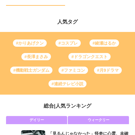
人気タグ
#かりあげクン
#コスプレ
#綾瀬はるか
#長澤まさみ
#ドラゴンクエスト
#機動戦士ガンダム
#ファミコン
#月9ドラマ
#連続テレビ小説
総合
|
人気ランキング
デイリー
ウィークリー
「見るんじゃなかった」怪奇に心霊、未確