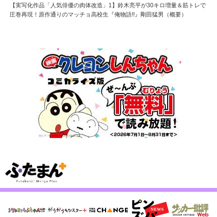
【実写化作品「人気俳優の肉体改造」1】鈴木亮平が30キロ増量＆筋トレで
圧巻再現！原作通りのマッチョ高校生『俺物語!!』剛田猛男（概要）