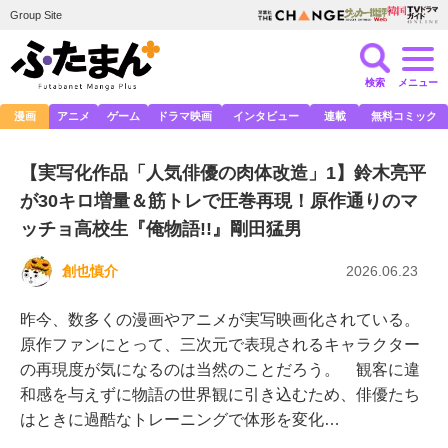
Group Site
検索
メニュー
漫画
アニメ
ゲーム
ドラマ映画
インタビュー
連載
無料コミック
【実写化作品「人気俳優の肉体改造」1】鈴木亮平
が30キロ増量＆筋トレで圧巻再現！原作通りのマ
ッチョ高校生『俺物語!!』剛田猛男
創也慎介
2026.06.23
昨今、数多くの漫画やアニメが実写映画化されている。
原作ファンにとって、三次元で表現されるキャラクター
の再現度が気になるのは当然のことだろう。 観客に違
和感を与えずに物語の世界観に引き込むため、俳優たち
はときに過酷なトレーニングで体形を変化…