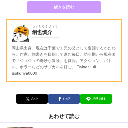
続きを読む
つくりやしんすけ
創也慎介
岡山県出身。現在は千葉で１児の父として奮闘するかたわ
ら、作家、物書きを目指して進む毎日。幼少期から現在ま
で『ジョジョの奇妙な冒険』を愛読。アクション、バト
ル、ホラーなどのサブカルを好む。 Twitter：
＠
tsukuriya0000
ポスト
シェア
LINEで送る
あわせて読む