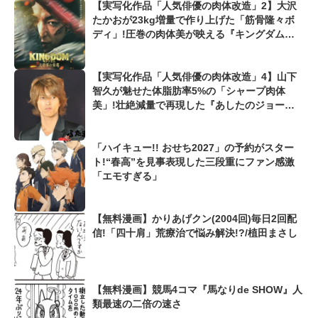
【実写化作品「人気俳優の肉体改造」2】大沢
たかおが23kg増量で作り上げた「筋骨隆々ボ
ディ」!圧巻の肉体美が映える『キングダム』
王騎
【実写化作品「人気俳優の肉体改造」4】山下
智久が魅せた体脂肪率5%の「シャープ肉体
美」!壮絶減量で再現した『あしたのジョー』
矢吹丈
「ハイキュー!! おせち2027」の予約がスター
ト!“春高”を見事表現した三段重にファン感激
「エモすぎる」
【無料漫画】かりあげクン(2004回)毎日2回配
信!「四十肩」荒療治で悩み解決!?/植田まさし
【無料漫画】競馬4コマ『馬なりde SHOW』人
類最速の二倍の速さ