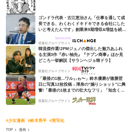
ゴンドラ代表・古江恵治さん「仕事を通して成
長できる、わくわくドキドキできる会社にした
いと考えたんです」創業来9期増収&増益を続け
るWebマーケティング会社のアイデンティティ
Sponsored
双葉社グループサイト
韓流傑作選!2PMジュノの傑出した魅力あふれ
る主演3作『赤い袖先』『テプン商事』ほか見
どころ一挙解説【サランヘジョ韓ドラ】
双葉社グループサイト
「最後の1枚...ワルぃゎ〜」鈴木優磨が激勝翌
日に写真12枚投稿→渾身の“煽りショット”に興
奮!「最後の1枚までの壮大なフリ」「知念くん
のことどんだけ好きなんよw」
双葉社グループサイト
#少女漫画
#鈴木亮平
#実写化
TOP
漫画