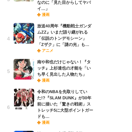
なのに「見た目からしてヤバ
禁
イ…」
「
漫画
連
放送40周年『機動戦士ガンダ
ムZZ』いまだ語り継がれる
【
「伝説のトンデモシーン」
ー
「Zザク」に「謎の光」も…
完
アニメ
ー
南や和也だけじゃない！『タ
ッチ』上杉達也の才能を「い
ナ
ち早く見出した人物たち」
リ
漫画
イ
味
令和のNBAを先取りしてい
フ
た!?『SLAM DUNK』が30年
ち
前に描いた「驚きの戦術」ス
トレッチ5に大型ポイントガー
ドも…
『
漫画
に
が