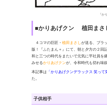
『か
■かりあげクン 植田まさ
４コマの巨匠・
植田まさし
が送る、ブラ
版！『ふたまん＋』にて、朝と夕方の２回
和と三つの時代をまたいで元気に平社員を
みせる
かりあげクン
が、令和時代も切れ味
本記事は
「かりあげクンデラックス 笑って
た。
子供相手