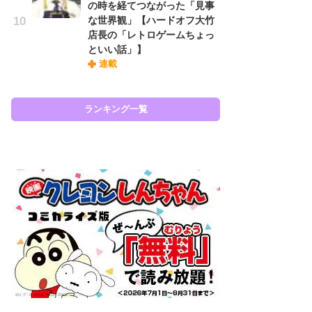
の時を経てつながった「見事
『
な世界観」【ハードオフ大竹
に
店長の「レトロゲームちょっ
も
といい話」】
を
連載
役
ランキング一覧
ラン