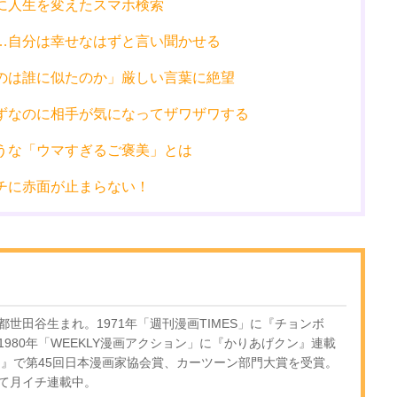
に人生を変えたスマホ検索
…自分は幸せなはずと言い聞かせる
のは誰に似たのか」厳しい言葉に絶望
ずなのに相手が気になってザワザワする
うな「ウマすぎるご褒美」とは
チに赤面が止まらない！
京都世田谷生まれ。1971年「週刊漫画TIMES」に『チョンボ
980年「WEEKLY漫画アクション」に『かりあげクン』連載
ン』で第45回日本漫画家協会賞、カーツーン部門大賞を受賞。
て月イチ連載中。