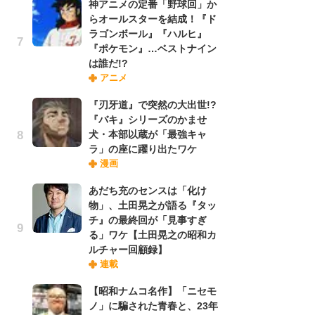
神アニメの定番「野球回」か
実
らオールスターを結成！『ド
ラゴンボール』『ハルヒ』
『ポケモン』…ベストナイン
劇
は誰だ!?
け
アニメ
「
れ
『刃牙道』で突然の大出世!?
『バキ』シリーズのかませ
犬・本部以蔵が「最強キャ
令
ラ」の座に躍り出たワケ
た!
漫画
前
ト
あだち充のセンスは「化け
ド
物」、土田晃之が語る『タッ
チ』の最終回が「見事すぎ
る」ワケ【土田晃之の昭和カ
「
ルチャー回顧録】
決
連載
場
別
【昭和ナムコ名作】「ニセモ
ノ」に騙された青春と、23年