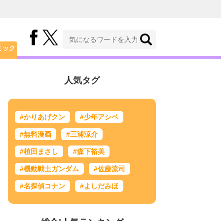
ミック
人気タグ
#かりあげクン
#少年アシベ
#無料漫画
#三浦涼介
#植田まさし
#森下裕美
#機動戦士ガンダム
#佐藤流司
#名探偵コナン
#よしだみほ