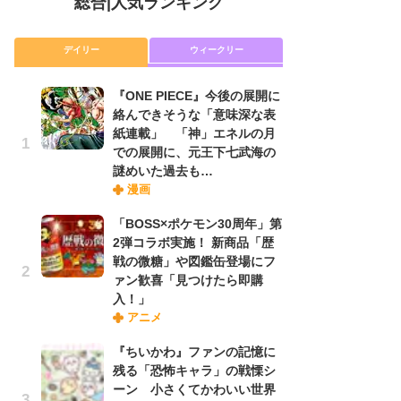
総合
|
人気ランキング
デイリー
ウィークリー
『ONE PIECE』今後の展開に
放
絡んできそうな「意味深な表
ム
紙連載」 「神」エネルの月
「
での展開に、元王下七武海の
「
謎めいた過去も…
漫画
木
「BOSS×ポケモン30周年」第
シ
2弾コラボ実施！ 新商品「歴
「
戦の微糖」や図鑑缶登場にフ
ル
ァン歓喜「見つけたら即購
ム
入！」
さ
アニメ
ス
『ちいかわ』ファンの記憶に
残る「恐怖キャラ」の戦慄シ
舞
ーン 小さくてかわいい世界
編