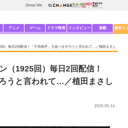
Group Site
アニメ
ゲーム
ドラマ映画
インタビュー
連載
無料コ
25回）毎日2回配信！「子供相手」七並べをやろうと言われて…／植田まさし
（1925回）毎日2回配信！
ろうと言われて…／植田まさし
2026.05.14