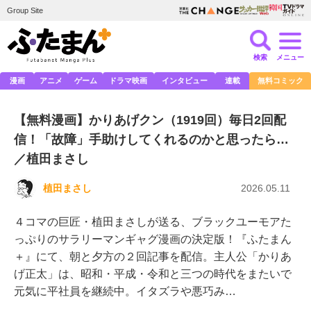
Group Site
検索
メニュー
漫画
アニメ
ゲーム
ドラマ映画
インタビュー
連載
無料コミック
【無料漫画】かりあげクン（1919回）毎日2回配
信！「故障」手助けしてくれるのかと思ったら…
／植田まさし
植田まさし
2026.05.11
４コマの巨匠・植田まさしが送る、ブラックユーモアた
っぷりのサラリーマンギャグ漫画の決定版！『ふたまん
＋』にて、朝と夕方の２回記事を配信。主人公「かりあ
げ正太」は、昭和・平成・令和と三つの時代をまたいで
元気に平社員を継続中。イタズラや悪巧み…