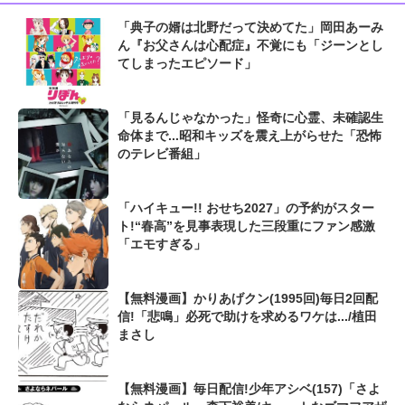
「典子の婿は北野だって決めてた」岡田あーみ
ん『お父さんは心配症』不覚にも「ジーンとし
てしまったエピソード」
「見るんじゃなかった」怪奇に心霊、未確認生
命体まで...昭和キッズを震え上がらせた「恐怖
のテレビ番組」
「ハイキュー!! おせち2027」の予約がスター
ト!“春高”を見事表現した三段重にファン感激
「エモすぎる」
【無料漫画】かりあげクン(1995回)毎日2回配
信!「悲鳴」必死で助けを求めるワケは.../植田
まさし
【無料漫画】毎日配信!少年アシベ(157)「さよ