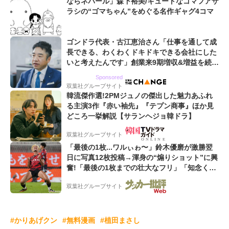
ならネパール」森下裕美/キュートなゴマフアザ
ラシの“ゴマちゃん”をめぐる名作ギャグ4コマ
ゴンドラ代表・古江恵治さん「仕事を通して成
長できる、わくわくドキドキできる会社にした
いと考えたんです」創業来9期増収&増益を続け
るWebマーケティング会社のアイデンティティ
Sponsored
双葉社グループサイト
韓流傑作選!2PMジュノの傑出した魅力あふれ
る主演3作『赤い袖先』『テプン商事』ほか見
どころ一挙解説【サランヘジョ韓ドラ】
双葉社グループサイト
「最後の1枚...ワルぃゎ〜」鈴木優磨が激勝翌
日に写真12枚投稿→渾身の“煽りショット”に興
奮!「最後の1枚までの壮大なフリ」「知念くん
のことどんだけ好きなんよw」
双葉社グループサイト
#かりあげクン
#無料漫画
#植田まさし